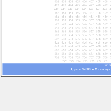
402
403
404
405
406
407
408
409
422
423
424
425
426
427
428
429
442
443
444
445
446
447
448
449
4
462
463
464
465
466
467
468
469
482
483
484
485
486
487
488
489
502
503
504
505
506
507
508
509
522
523
524
525
526
527
528
529
542
543
544
545
546
547
548
549
562
563
564
565
566
567
568
569
582
583
584
585
586
587
588
589
602
603
604
605
606
607
608
609
622
623
624
625
626
627
628
629
642
643
644
645
646
647
648
649
662
663
664
665
666
667
668
669
682
683
684
685
686
687
688
689
702
703
704
705
706
707
708
709
722
723
724
725
726
727
728
ХОР
Адреса: 37800, м.Хорол, вул.С
E