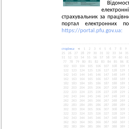
Відомо
електро
страхувальник за працівни
портал електронних по
https://portal.pfu.gov.ua:
сторiнка:
◄
1
2
3
4
5
6
7
8
9
25
26
27
28
29
30
31
32
33
34
35
51
52
53
54
55
56
57
58
59
60
61
77
78
79
80
81
82
83
84
85
86
8
102
103
104
105
106
107
108
109
122
123
124
125
126
127
128
129
142
143
144
145
146
147
148
149
162
163
164
165
166
167
168
169
182
183
184
185
186
187
188
189
202
203
204
205
206
207
208
209
222
223
224
225
226
227
228
229
242
243
244
245
246
247
248
249
262
263
264
265
266
267
268
269
282
283
284
285
286
287
288
289
302
303
304
305
306
307
308
309
322
323
324
325
326
327
328
329
342
343
344
345
346
347
348
349
362
363
364
365
366
367
368
369
382
383
384
385
386
387
388
389