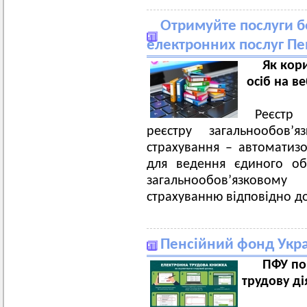
Отримуйте послуги б
електронних послуг Пе
Як кор
осіб на в
Реєстр
реєстру загальнообов’я
страхування – автоматиз
для ведення єдиного обл
загальнообов’язков
страхуванню відповідно до
Пенсійний фонд Укр
ПФУ по
трудову ді