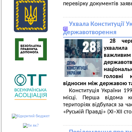
перевірку документів заяв
Ухвала Конституції У
державотворення
28 чер
ухвалила
важлив
державот
національ
головні 
відносин між державою та
Конституція України 1
місці. Перша відома ко
територіях відбулася за ча
«Руській Правді» (ХІ–ХІІ сто