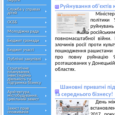
округи
Руйнування об’єктів
Служба у справах
дітей
Міністе
політики
ОСББ
руйнуван
Молодіжна рада
російсь
повномасштабної війни. В
Бюджет громади
злочинів росії проти куль
Бюджет участі
пошкодження рашистами 12
про повну руйнацію 9 
Публічні закупівлі
розташованих у Донецькій, 
Стратегічне
областях.
планування,
інвестиційна
діяльність та
підтримка бізнесу
Шановні приватні пі
Архітектура,
та середнього бізнесу!
містобудування,
цивільний захист
День мік
встановлен
Захист прав
споживачів
2017 року