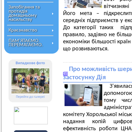
вітчизнян
Запобігання та
протидія
Його мета – підкреслит
домашньому
насильству
середніх підприємств у ек
До категорії таких підпр
Краєзнавство
правило, задіяно не більш
ПАМ’ЯТАЄМО.
економіки більшості країн 
ПЕРЕМАГАЄМО.
що розвиваються.
Випадкове фото
Про можливість шери
застосунку Дія
З’явила
допомогою 
Перейти до галереї
тому чис
адмініст
комітету Хорольської міськ
надання копій цифров
ефективність роботи ЦНА