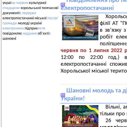
Повідомлення про ти
украї
ни
червня
культурної
електропостачанні
спадщини
хорольської тимчасові
документі
в
перерви
Хорольс
електропостачанні міської
послуг
філії АТ 
громади
молоді україні
електронних
підприє
мств
в зв’язку
повідомляє
надання
об’єкті
в
робіт еле
шановні
поліпшенн
червня по 1 липня 2022 ро
12:00 по 22:00 год.) в
електропостачанні спожив
Хорольської міської терит
Шановні молодь та ді
України!
Вільні, а
тільки про
26 черв