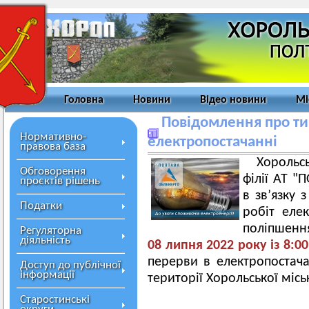
Головна
Новини
Відео новини
Мі
Повідомлення про ти
Нормативно-
електропостачанні
правова база
Хорольс
Обговорення
філії АТ 
проєктів рішень
в зв’язку
Податки
робіт еле
поліпшення
Регуляторна
діяльність
08 липня 2022 року із 8:00
перерви в електропостача
Доступ до публічної
інформації
території Хорольської місь
Старостинські