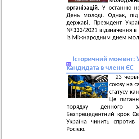
молодіж
організацій
. У останню н
День молоді. Однак, пі
державі, Президент Укра
№333/2021 відзначення в 
із Міжнародним днем мол
Історичний момент: У
кандидата в члени ЄС
23 черв
союзу на с
статусу ка
Це питанн
порядку денного за
Безпрецедентний крок Єв
Україна чинить спротив 
Росією.