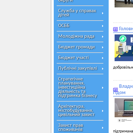
округи
Служба у справах
дітей
ОСББ
Головн
Молодіжна рада
Бюджет громади
Бюджет участі
добровільн
Публічні закупівлі
Стратегічне
планування,
Владн
інвестиційна
діяльність та
Гідом
підтримка бізнесу
Архітектура,
містобудування,
цивільний захист
Захист прав
споживачів
підтриман