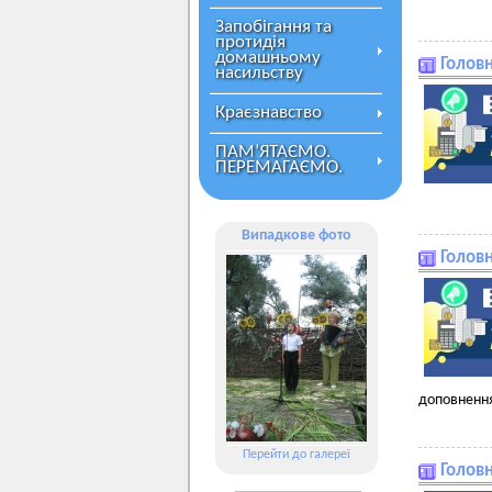
Запобігання та
протидія
домашньому
Головн
насильству
Краєзнавство
ПАМ’ЯТАЄМО.
ПЕРЕМАГАЄМО.
Випадкове фото
Головн
доповнення
Перейти до галереї
Головн