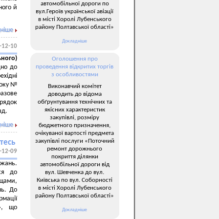
автомобільної дороги по
ного й
вул.Героїв української авіації
в місті Хоролі Лубенського
району Полтавської області»
ніше
Докладніше
-12-10
ного)
Оголошення про
дно до
проведення відкритих торгів
з особливостями
ехідні
року №
Виконавчий комітет
азове
доводить до відома
обґрунтування технічних та
орядок
якісних характеристик
зд.
закупівлі, розміру
ніше
бюджетного призначення,
очікуваної вартості предмета
закупівлі послуги «Поточний
тесь
ремонт дорожнього
-12-09
покриття ділянки
ажань.
автомобільної дороги від
ся до
вул. Шевченка до вул.
Київська по вул. Соборності
ощами,
в місті Хоролі Лубенського
нь. До
району Полтавської області»
рмації
», що
Докладніше