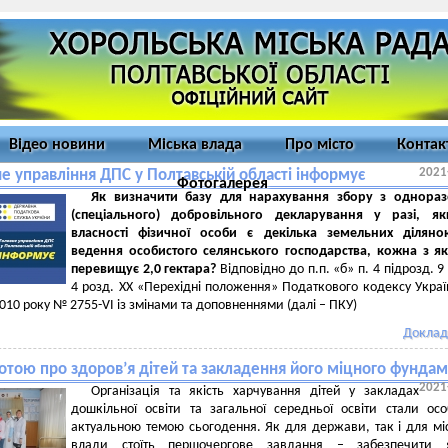
Відео новини
Міська влада
Про місто
Контак
2021
е управління ДПС у Полтавській області інформує
Фотогалерея
Як визначити базу для нарахування збору з однораз
(спеціального) добровільного декларування у разі, я
власності фізичної особи є декілька земельних діляно
ведення особистого селянського господарства, кожна з я
перевищує 2,0 гектара?
Відповідно до п.п. «б» п. 4 підрозд. 9
4 розд. ХХ «Перехідні положення» Податкового кодексу Украї
2010 року № 2755-VІ із змінами та доповненнями (далі – ПКУ)
Доклад
ботою про здоров’я дітей та закладення його міцного фунда
2021
Організація та якість харчування дітей у закладах
дошкільної освіти та загальної середньої освіти стали ос
актуальною темою сьогодення. Як для держави, так і для мі
влади стоїть першочергове завдання – забезпечити я