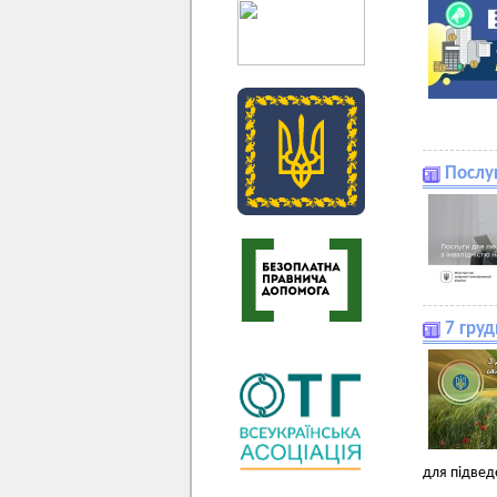
Послуг
7 гру
для підведе