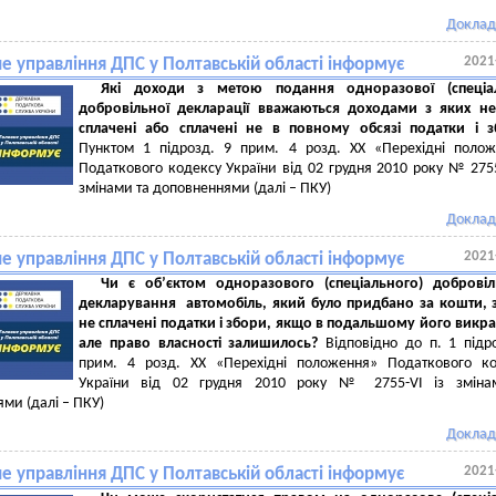
Доклад
2021
е управління ДПС у Полтавській області інформує
Які доходи з метою подання одноразової (спеціал
добровільної декларації вважаються доходами з яких не
сплачені або сплачені не в повному обсязі податки і з
Пунктом 1 підрозд. 9 прим. 4 розд. ХХ «Перехідні поло
Податкового кодексу України від 02 грудня 2010 року № 2755
змінами та доповненнями (далі – ПКУ)
Доклад
2021
е управління ДПС у Полтавській області інформує
Чи є об’єктом одноразового (спеціального) добровіл
декларування автомобіль, який було придбано за кошти, 
не сплачені податки і збори, якщо в подальшому його викр
але право власності залишилось?
Відповідно до п. 1 підр
прим. 4 розд. XX «Перехідні положення» Податкового ко
України від 02 грудня 2010 року № 2755-VI із зміна
ми (далі – ПКУ)
Доклад
2021
е управління ДПС у Полтавській області інформує