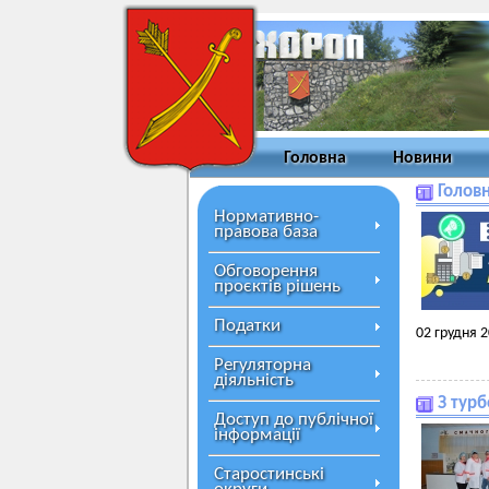
Головна
Новини
Головн
Нормативно-
правова база
Обговорення
проєктів рішень
Податки
02 грудня 
Регуляторна
діяльність
З тур
Доступ до публічної
інформації
Старостинські