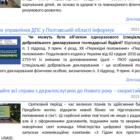
харчування дітей, як основу їх здоров’я та повноцінного фізич
розумового розвитку.
Доклад
2021
е управління ДПС у Полтавській області інформує
Чи можуть бути об’єктом одноразового (спеціаль
добровільного декларування господарські будівлі?
Відпові
п. 1 підрозд. 9 прим. 4 розд. ХХ «Перехідні положення» «Пер
положення» Податкового кодексу України від 02 грудня 2010 
2755-VI із змінами та доповненнями (далі – ПКУ) однор
(спеціальне) добровільне декларування – це особливий п
ого декларування фізичною особою, визначеною п. 3 підрозд. 9 прим. 4 ро
Доклад
айте всі справи з держпослугами до Нового року – скористай
2021
Святковий період – час великих планів та здійснення б
Придбати житло, відкрити новий бізнес чи підготувати
поповнення в сім’ї. Ці серйозні зміни пов'язані не лише з рад
але й з оформленням документів, поданням заяв та зверне
новорічних свят команда Міністерства цифрової трансфо
запускає комунікаційну кампанію «З Гідом все просто
а USAID.