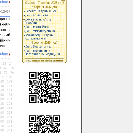
ніше
-12-07
дання
ванням
ання з
ський
сійним
ччя.
ніше
23
24
8
49
50
4
75
76
100
101
120
121
140
141
160
161
180
181
200
201
220
221
240
241
260
261
280
281
300
301
320
321
340
341