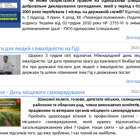
Чи може скористатися правом на одноразове (спеціа
добровільне декларування громадянин, який у період з 01
2005 року перебувала 1 місяць на державній службі?
Відпові
п. 1 підрозд. 9 прим. 4 розд. ХХ «Перехідні положення» Подат
кодексу України від 02 грудня 2010 року № 2755-VI із змін
доповненнями (далі – ПКУ) одноразове (спеціальне)
Доклад
2021
и для людей з інвалідністю на Гіді
Щороку 3 грудня світ відзначає Міжнародний день лю
інвалідністю. Ця дата привертає увагу до важливості безбар’єр
Усе про державні послуги для людей з інвалідністю, допомо
держави та шляхи отримання знає Гід з державних послуг.
Доклад
2021
дня – День місцевого самоврядування
Шановні колеги, голови, депутати міських, селищних
районних та обласних рад, члени виконавчих комітетів
працівники та ветерани органів місцевого самоврядуван
Прийміть щиросердні вітання із професійним святом –
місцевого самоврядування, який щороку відзначаєть
загальнодержавному рівні 7 грудня. Наше свято – це добра 
ння підсумків того, що вже зроблено, і час планів на майбутнє.