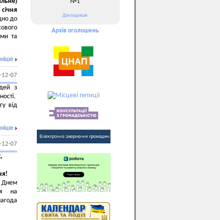
льне)
№1
 січня
Докладніше
дно до
кового
Архів оголошень
ами та
ніше
-12-07
дей з
ності.
гу від
ніше
-12-07
,
,
ня!
 Днем
ся на
нагода