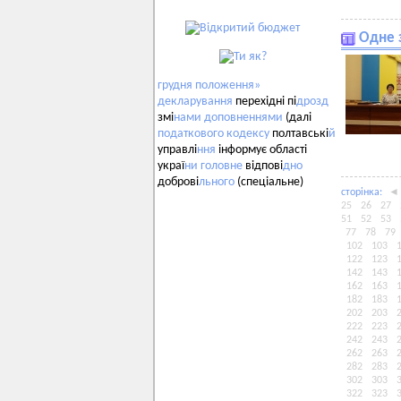
Одне з
грудня
положення»
декларування
перехідні пі
дрозд
змі
нами
доповненнями
(далі
податкового
кодексу
полтавські
й
управлі
ння
інформує області
украї
ни
головне
відпові
дно
доброві
льного
(спеціальне)
сторiнка:
◄
25
26
27
51
52
53
77
78
79
102
103
122
123
142
143
162
163
182
183
202
203
222
223
242
243
262
263
282
283
302
303
322
323