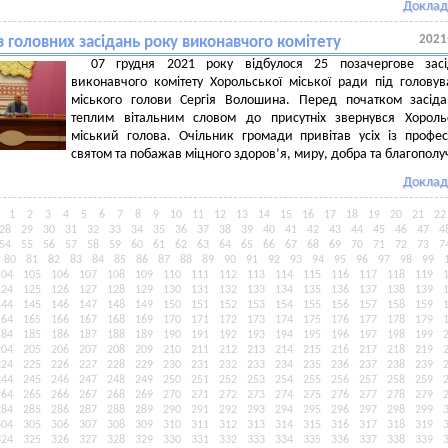
Доклад
2021
 головних засідань року виконавчого комітету
07 грудня 2021 року відбулося 25 позачергове засі
виконавчого комітету Хорольської міської ради під голову
міського голови Сергія Волошина. Перед початком засід
теплим вітальним словом до присутніх звернувся Хороль
міський голова. Очільник громади привітав усіх із профе
святом та побажав міцного здоров’я, миру, добра та благополу
Доклад
1
2
3
4
5
6
7
8
9
10
11
12
13
14
15
16
17
18
19
20
21
22
28
29
30
31
32
33
34
35
36
37
38
39
40
41
42
43
44
45
46
47
4
54
55
56
57
58
59
60
61
62
63
64
65
66
67
68
69
70
71
72
73
7
80
81
82
83
84
85
86
87
88
89
90
91
92
93
94
95
96
97
98
99
104
105
106
107
108
109
110
111
112
113
114
115
116
117
118
119
124
125
126
127
128
129
130
131
132
133
134
135
136
137
138
139
144
145
146
147
148
149
150
151
152
153
154
155
156
157
158
159
164
165
166
167
168
169
170
171
172
173
174
175
176
177
178
179
184
185
186
187
188
189
190
191
192
193
194
195
196
197
198
199
204
205
206
207
208
209
210
211
212
213
214
215
216
217
218
219
224
225
226
227
228
229
230
231
232
233
234
235
236
237
238
239
244
245
246
247
248
249
250
251
252
253
254
255
256
257
258
259
264
265
266
267
268
269
270
271
272
273
274
275
276
277
278
279
284
285
286
287
288
289
290
291
292
293
294
295
296
297
298
299
304
305
306
307
308
309
310
311
312
313
314
315
316
317
318
319
324
325
326
327
328
329
330
331
332
333
334
335
336
337
338
339