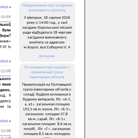
Повідомлення про засідання
ніше
виконавчого комітету
-12-09
У вівторок, 18 серпня 2026
року о 14:00 год., у залі
ьної)
засідань Хорольської міської
 були
ради відбудеться 18 чергове
бори?
засідання виконавчого
ження»
комітету за адресою:
-VI із
м.Хорол, вул.Соборності, 4
Докладніше
ніше
Оголошення про аукціон з
-12-08
приватизації групи
інвентарних об’єктів
ьного
з яких
Приватизація на Полтавщині:
група інвентарних об’єктів у
адено,
складі: будівля колишнього
озд. 9
будинку ветеранів, Літ. «А-1,
дексу
а, а1», загальною площею
ми та
192,5 кв.м; кухня, Літ. «Б-1»,
загальною площею 37,8
кв.м; сарай, Літ. «В-1»,
ніше
загальною площею 8,6 кв.м;
погріб, Літ. «Г», загальною
-12-08
площею 8,5 кв.м; колодязь