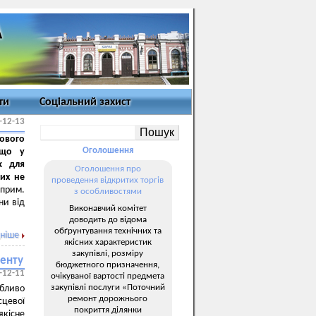
ти
Соціальний захист
-12-13
ового
Оголошення
кщо у
к для
Оголошення про
ких не
проведення відкритих торгів
 прим.
з особливостями
ни від
Виконавчий комітет
доводить до відома
обґрунтування технічних та
ніше
якісних характеристик
закупівлі, розміру
менту
бюджетного призначення,
-12-11
очікуваної вартості предмета
закупівлі послуги «Поточний
обливо
ремонт дорожнього
сцевої
покриття ділянки
кісне