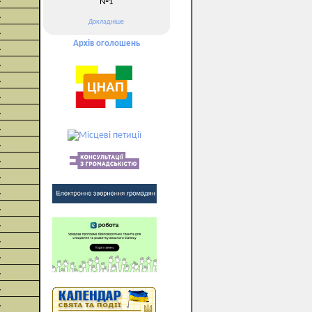
№1
.
Докладніше
.
Архів оголошень
.
.
.
.
.
.
.
.
.
.
.
.
.
.
.
.
.