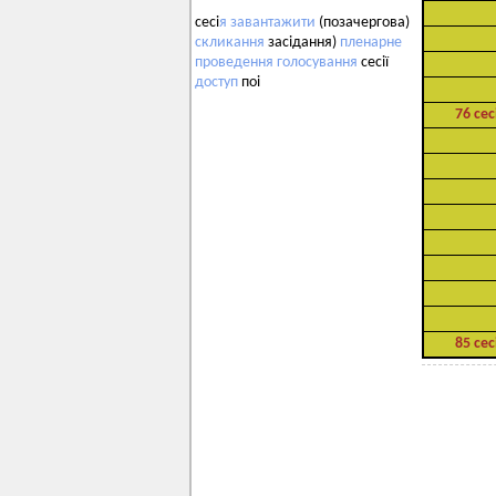
сесі
я
завантажити
(позачергова)
скликання
засідання)
пленарне
проведення
голосування
сесії
доступ
поі
76 сес
85 сес