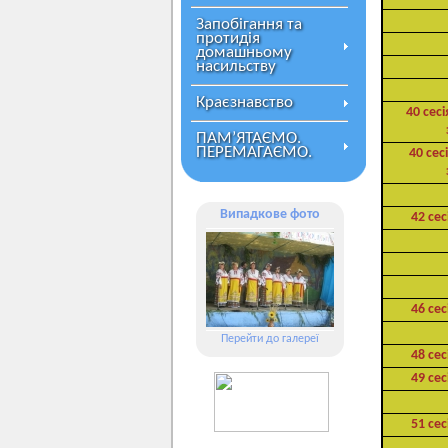
Запобігання та
протидія
домашньому
насильству
Краєзнавство
40 сес
ПАМ’ЯТАЄМО.
ПЕРЕМАГАЄМО.
40 сес
Випадкове фото
42 сес
46 сес
Перейти до галереї
48 сес
49 сес
51 сес