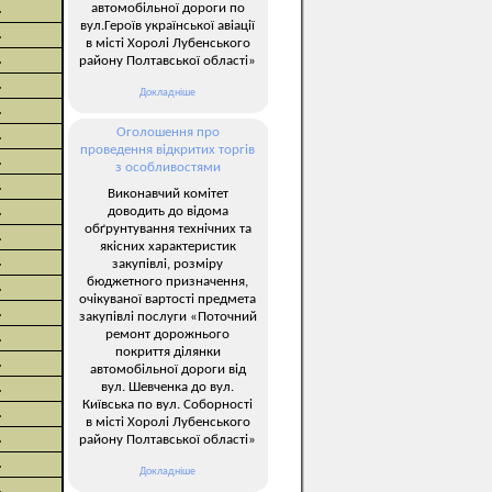
автомобільної дороги по
.
вул.Героїв української авіації
.
в місті Хоролі Лубенського
.
району Полтавської області»
.
Докладніше
.
Оголошення про
.
проведення відкритих торгів
.
з особливостями
.
Виконавчий комітет
.
доводить до відома
обґрунтування технічних та
.
якісних характеристик
.
закупівлі, розміру
бюджетного призначення,
.
очікуваної вартості предмета
.
закупівлі послуги «Поточний
ремонт дорожнього
.
покриття ділянки
.
автомобільної дороги від
вул. Шевченка до вул.
.
Київська по вул. Соборності
.
в місті Хоролі Лубенського
.
району Полтавської області»
.
Докладніше
.