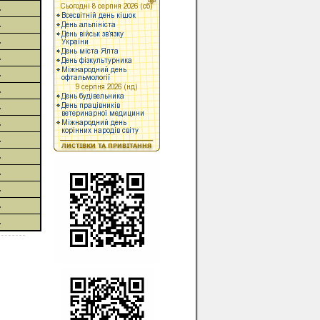
.
.
.
.
.
.
.
.
.
.
.
.
.
.