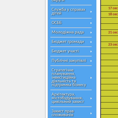
округи
17 сес
Служба у справах
дітей
18 сес
ОСББ
Молодіжна рада
21 сес
Бюджет громади
23 сес
Бюджет участі
Публічні закупівлі
Стратегічне
планування,
інвестиційна
діяльність та
підтримка бізнесу
Архітектура,
містобудування,
цивільний захист
Захист прав
споживачів