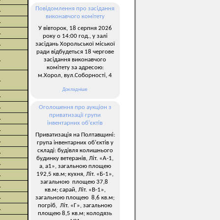
Повідомлення про засідання
.
виконавчого комітету
.
У вівторок, 18 серпня 2026
.
року о 14:00 год., у залі
.
засідань Хорольської міської
ради відбудеться 18 чергове
.
засідання виконавчого
комітету за адресою:
м.Хорол, вул.Соборності, 4
.
Докладніше
.
.
Оголошення про аукціон з
приватизації групи
.
інвентарних об’єктів
.
Приватизація на Полтавщині:
.
група інвентарних об’єктів у
складі: будівля колишнього
.
будинку ветеранів, Літ. «А-1,
.
а, а1», загальною площею
192,5 кв.м; кухня, Літ. «Б-1»,
.
загальною площею 37,8
.
кв.м; сарай, Літ. «В-1»,
.
загальною площею 8,6 кв.м;
погріб, Літ. «Г», загальною
.
площею 8,5 кв.м; колодязь
.