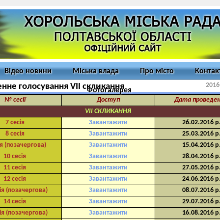
Відео новини
Міська влада
Про місто
Контак
2016
нне голосування VII скликання
Фотогалерея
№ сесії
Доступ
Дата проведе
VII СКЛИКАННЯ
7 сесія
Завантажити
26.02.2016 р
8 сесія
Завантажити
25.03.2016 р
ія (позачергова)
Завантажити
15.04.2016 р
10 сесія
Завантажити
28.04.2016 р
11 сесія
Завантажити
27.05.2016 р
12 сесія
Завантажити
24.06.2016 р
ія (позачергова)
Завантажити
08.07.2016 р
14 сесія
Завантажити
29.07.2016 р
ія (позачергова)
Завантажити
16.08.2016 р