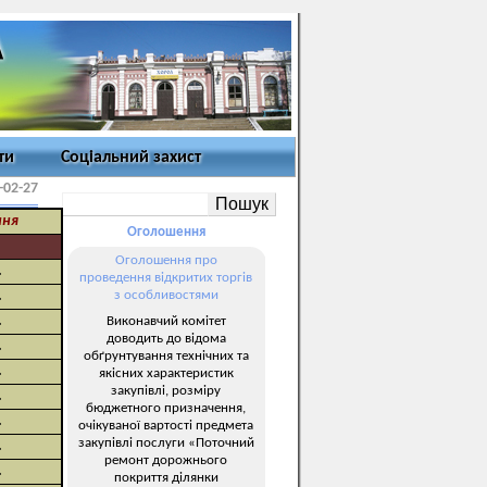
ти
Соціальний захист
-02-27
ння
Оголошення
Оголошення про
.
проведення відкритих торгів
.
з особливостями
.
Виконавчий комітет
доводить до відома
.
обґрунтування технічних та
.
якісних характеристик
закупівлі, розміру
.
бюджетного призначення,
.
очікуваної вартості предмета
закупівлі послуги «Поточний
.
ремонт дорожнього
.
покриття ділянки