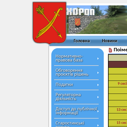
Головна
Новини
Поіме
Нормативно-
правова база
Обговорення
проєктів рішень
9 сес
Податки
Регуляторна
діяльність
Доступ до публічної
13 сес
інформації
Старостинські
15 сес