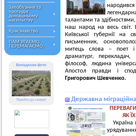
народився
Запобігання та
протидія
легендар
домашньому
талантами та здібностями,
насильству
наш народ на весь світ.
Краєзнавство
Київської губернії на с
письменник, основополо
ПАМ’ЯТАЄМО.
ПЕРЕМАГАЄМО.
митець слова – поет і 
драматург, перекладач,
філософ, людина універс
Випадкове фото
Апостол правди і спо
Григорович Шевченко.
Державна міграційна
Перейти до галереї
ПЕРЕВАГИ
ЯК Ї
Україна
урядуванн