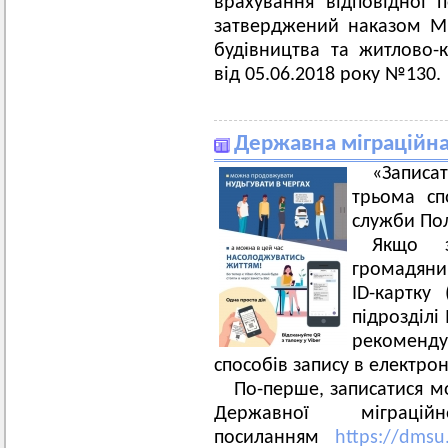
врахування відповідної 
затверджений наказом Мін
будівництва та житлово-
від 05.06.2018 року №130.
Державна міграційна
«Запис
трьома сп
служби По
Якщо з
громадянин
ID-картку
підрозділі
рекоменду
способів запису в електрон
По-перше, записатися мо
Державної міграц
посиланням
https://dmsu.