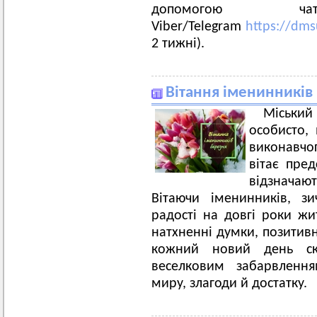
допомогою 
Viber/Telegram
https://dms
2 тижні).
Вітання іменинників
Міський
особисто, 
виконавчог
вітає пред
відзначаю
Вітаючи іменинників, з
радості на довгі роки жи
натхненні думки, позитивн
кожний новий день ск
веселковим забарвлення
миру, злагоди й достатку.