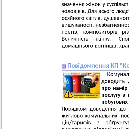
значення жінок у суспільст
чоловіків. Для всього люд
осяйного світла, душевног
вишуканості, незбагненнос
поетів, композиторів рі
Величність жінку. Сп
домашнього вогнища, храм
Повідомлення КП "К
Комунал
доводить 
про намір 
послугу з
побутови
Порядком доведення до с
житлово-комунальних пос
цін/тарифів з обґрунт