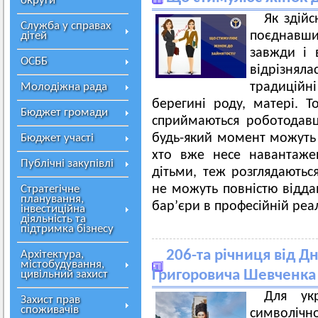
округи
Як здійс
Служба у справах
поєднавши
дітей
завжди і 
ОСББ
відрізняла
традиційні
Молодіжна рада
берегині роду, матері. Т
Бюджет громади
сприймаються роботодавц
будь-який момент можуть з
Бюджет участі
хто вже несе навантаже
Публічні закупівлі
дітьми, теж розглядаються
не можуть повністю віддав
Стратегічне
планування,
бар’єри в професійній реал
інвестиційна
діяльність та
підтримка бізнесу
206-та річниця від Д
Архітектура,
містобудування,
Григоровича Шевченка
цивільний захист
Для ук
Захист прав
споживачів
символічн