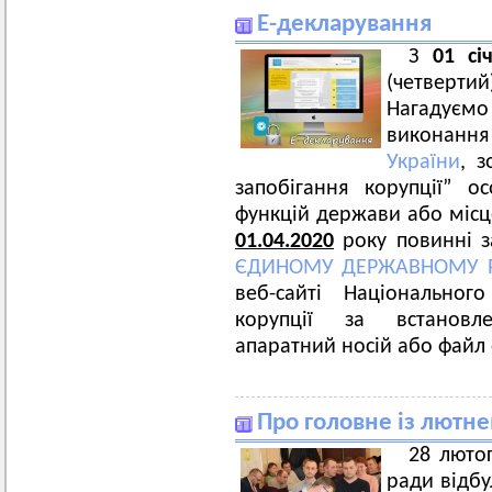
E-декларування
З
01 сі
(четвертий
Нагадуєм
виконан
України
, з
запобігання корупції” 
функцій держави або міс
01.04.2020
року повинні з
ЄДИНОМУ ДЕРЖАВНОМУ Р
веб-сайті Національног
корупції за встанов
апаратний носій або файл
Про головне із лютнев
28 лютог
ради відбу