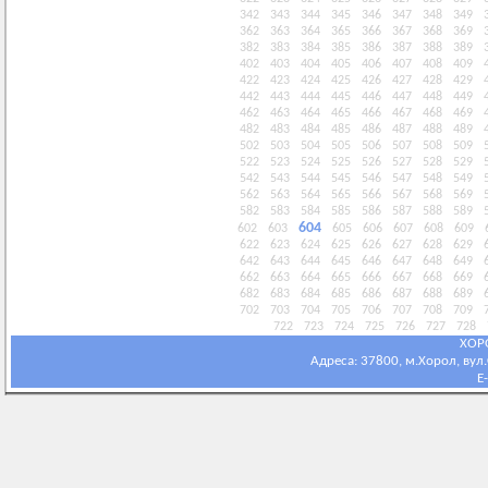
342
343
344
345
346
347
348
349
362
363
364
365
366
367
368
369
382
383
384
385
386
387
388
389
402
403
404
405
406
407
408
409
422
423
424
425
426
427
428
429
442
443
444
445
446
447
448
449
462
463
464
465
466
467
468
469
482
483
484
485
486
487
488
489
502
503
504
505
506
507
508
509
522
523
524
525
526
527
528
529
542
543
544
545
546
547
548
549
562
563
564
565
566
567
568
569
582
583
584
585
586
587
588
589
604
602
603
605
606
607
608
609
622
623
624
625
626
627
628
629
642
643
644
645
646
647
648
649
662
663
664
665
666
667
668
669
682
683
684
685
686
687
688
689
702
703
704
705
706
707
708
709
722
723
724
725
726
727
728
ХОР
Адреса: 37800, м.Хорол, вул.С
E