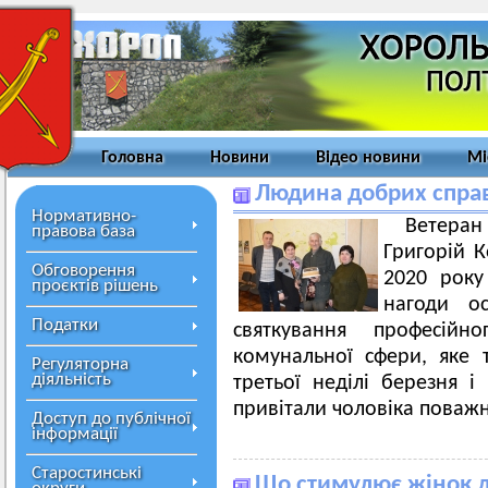
Головна
Новини
Відео новини
Мі
Людина добрих спра
Нормативно-
Ветера
правова база
Григорій К
Обговорення
2020 року
проєктів рішень
нагоди о
Податки
святкування професійн
комунальної сфери, яке т
Регуляторна
діяльність
третьої неділі березня і
привітали чоловіка поважн
Доступ до публічної
інформації
Старостинські
Що стимулює жінок д