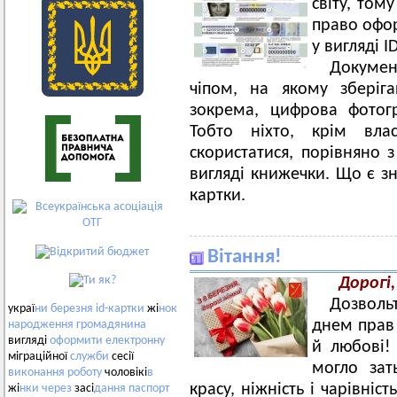
світу, том
право офо
у вигляді 
Докумен
чіпом, на якому зберіга
зокрема, цифрова фотогр
Тобто ніхто, крім вл
скористатися, порівняно 
вигляді книжечки. Що є 
картки.
Вітання!
Дорогі,
Дозволь
украї
ни
березня
id-картки
жі
нок
днем прав 
народження
громадянина
вигляді
оформити
електронну
й любові!
міграційної
служби
сесії
могло зат
виконання
роботу
чоловікі
в
красу, ніжність і чарівніс
жі
нки
через
засі
дання
паспорт