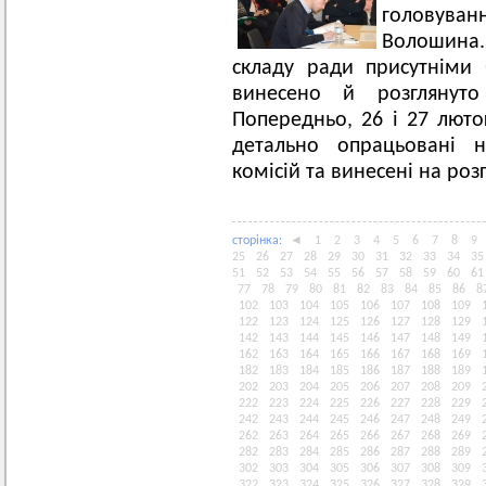
головува
Волошина.
складу ради присутніми
винесено й розглянуто
Попередньо, 26 і 27 лютог
детально опрацьовані н
комісій та винесені на розг
сторiнка:
◄
1
2
3
4
5
6
7
8
9
25
26
27
28
29
30
31
32
33
34
35
51
52
53
54
55
56
57
58
59
60
61
77
78
79
80
81
82
83
84
85
86
8
102
103
104
105
106
107
108
109
122
123
124
125
126
127
128
129
142
143
144
145
146
147
148
149
162
163
164
165
166
167
168
169
182
183
184
185
186
187
188
189
202
203
204
205
206
207
208
209
222
223
224
225
226
227
228
229
242
243
244
245
246
247
248
249
262
263
264
265
266
267
268
269
282
283
284
285
286
287
288
289
302
303
304
305
306
307
308
309
322
323
324
325
326
327
328
329