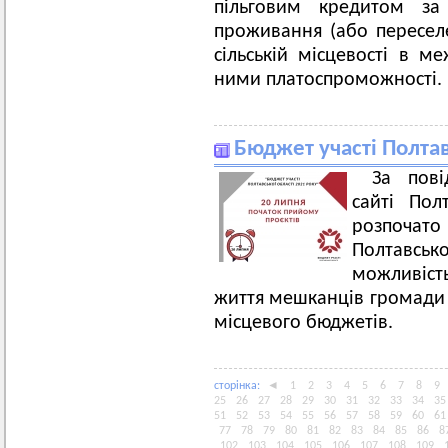
пільговим кредитом за
проживання (або пересел
сільській місцевості в м
ними платоспроможності.
Бюджет участі Полтав
За пов
сайті Пол
розпочато
Полтавськ
можливіст
життя мешканців громади 
місцевого бюджетів.
сторiнка:
◄
1
2
3
4
5
6
7
8
9
25
26
27
28
29
30
31
32
33
34
35
51
52
53
54
55
56
57
58
59
60
61
77
78
79
80
81
82
83
84
85
86
8
102
103
104
105
106
107
108
109