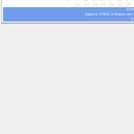
702
703
704
705
706
707
708
709
722
723
724
725
726
727
728
ХОР
Адреса: 37800, м.Хорол, вул.С
E