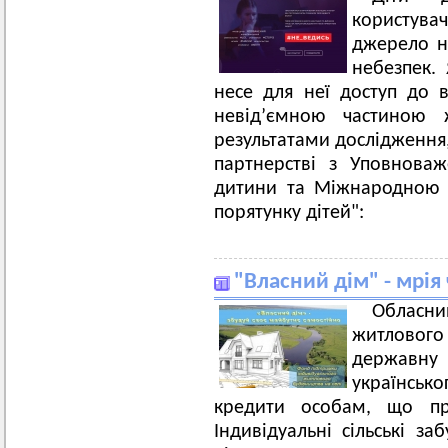
користува
джерело но
небезпек. 
несе для неї доступ до в
невід’ємною частиною ж
результатами дослідження,
партнерстві з Уповнова
дитини та Міжнародною 
порятунку дітей":
"Власний дім" - мрія
Обласни
житловог
державн
українсь
кредити особам, що про
Індивідуальні сільські з