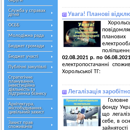
округи
Служба у справах
Увага! Планові відкл
дітей
Хорольс
ОСББ
повідомл
Молодіжна рада
плано
електроо
Бюджет громади
поліпшен
Бюджет участі
02.08.2021 р. по 06.08.2021
електропостачанні спожив
Публічні закупівлі
Хорольської ТГ:
Стратегічне
планування,
інвестиційна
діяльність та
Легалізація заробітн
підтримка бізнесу
Головн
Архітектура,
фонду Укра
містобудування,
цивільний захист
що легалі
себе, в ос
Захист прав
споживачів
зайнятості