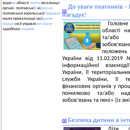
украї
ни
області
липня
легалізаці
я
До уваги платників – 
органі
в
полтавські
й
ві
дносин
полтавської хорольської
трудових
нагадує!
малої приватизації засі
дання
Головн
перше
сесії управлі
ння
плати
заробітної
головне
області н
та/або 
зобов'яза
положень
України від 11.02.2019
інформаційної взаємод
України, її територіальни
служби України, її те
фінансових органів у про
помилково та/або на
зобов’язань та пені» (із з
Безпека дитини в інт
Діти 