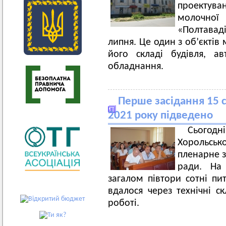
проектув
молоч
«Полтавад
липня. Це один з об’єктів
його складі будівля, а
обладнання.
Перше засідання 15 с
2021 року підведено
Сьогод
Хорольськ
пленарне з
ради. На
загалом півтори сотні пи
вдалося через технічні 
роботі.