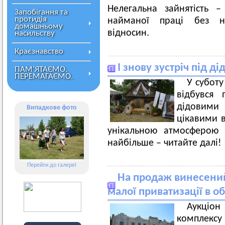
Нелегальна зайнятість
–
Запобігання та
протидія
найманої праці без н
домашньому
відносин.
насильству
Краєзнавство
І знову зустріч під 
ПАМ’ЯТАЄМО.
ПЕРЕМАГАЄМО.
У суботу
відбувся 
дідовими 
Випадкове фото
цікавими 
унікальною атмосферою
найбільше – читайте далі!
Перейти до галереї
На продаж винесений
малої приватизації в об
Аукціо
комплекс