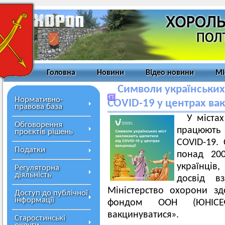
Головна
Новини
Відео новини
Мі
Символи українських
Нормативно-
COVID-19 у центрах ва
правова база
У міста
Обговорення
працюють 
проєктів рішень
COVID-19.
Податки
понад 20
українців,
Регуляторна
діяльність
досвід в
Міністерство охорони зд
Доступ до публічної
інформації
фондом ООН (ЮНІСЕФ
вакцинуватися».
Старостинські