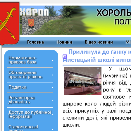
Головна
Новини
Відео новини
Мі
Прилинула до ґанку 
Нормативно-
мистецькій школі випо
правова база
У цьом
Обговорення
(музична) 
проєктів рішень
річчя від
Податки
року в гл
святкове 
Регуляторна
діяльність
широке коло людей різних
всіх присутніх у залі по
Доступ до публічної
інформації
стежини долі, які привел
школи.
Старостинські