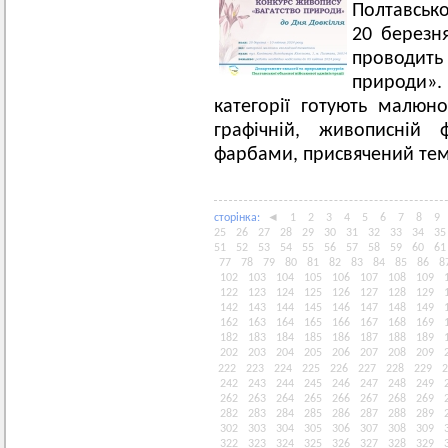
Полтавсько
20 березня
проводит
природи».
категорії готують малюн
графічній, живописній
фарбами, присвячений темі
сторiнка:
◄
1
2
3
4
5
6
7
8
9
25
26
27
28
29
30
31
32
33
34
35
51
52
53
54
55
56
57
58
59
60
61
77
78
79
80
81
82
83
84
85
86
8
102
103
104
105
106
107
108
109
122
123
124
125
126
127
128
129
142
143
144
145
146
147
148
149
162
163
164
165
166
167
168
169
182
183
184
185
186
187
188
189
202
203
204
205
206
207
208
209
222
223
224
225
226
227
228
229
2
242
243
244
245
246
247
248
249
262
263
264
265
266
267
268
269
282
283
284
285
286
287
288
289
302
303
304
305
306
307
308
309
322
323
324
325
326
327
328
329