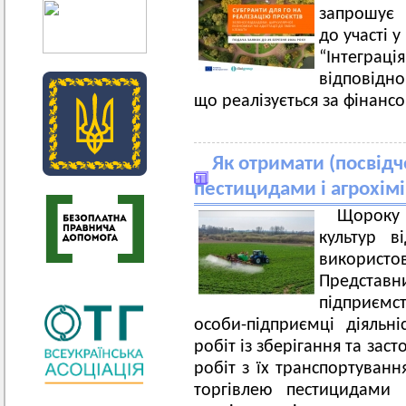
запрошує з
до участі 
“Інтегра
відповідно
що реалізується за фінанс
Як отримати (посвідч
пестицидами і агрохім
Щороку 
культур в
використов
Предста
підприємс
особи-підприємці діяльні
робіт із зберігання та за
робіт з їх транспортуванн
торгівлею пестицидами 