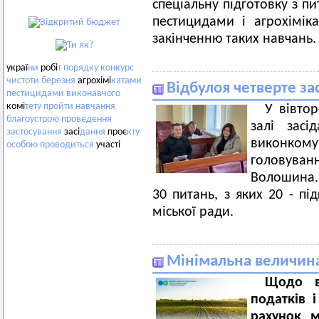
спеціальну підготовку з п
пестицидами і агрохімік
закінченню таких навчань.
украї
ни
робі
т
порядку
конкурс
чистоти
березня
агрохімі
катами
Відбулоя четверте за
пестицидами
виконавчого
комі
тету
пройти
навчання
У вівтор
благоустрою
проведення
залі засі
застосування
засі
дання
проє
кту
виконком
особою
проводиться
участі
головува
Волошина.
30 питань, з яких 20 - пі
міської ради.
Мінімальна величина
Щодо в
податків і
рахунок м