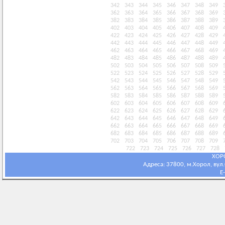
342
343
344
345
346
347
348
349
362
363
364
365
366
367
368
369
382
383
384
385
386
387
388
389
402
403
404
405
406
407
408
409
422
423
424
425
426
427
428
429
442
443
444
445
446
447
448
449
462
463
464
465
466
467
468
469
482
483
484
485
486
487
488
489
502
503
504
505
506
507
508
509
522
523
524
525
526
527
528
529
542
543
544
545
546
547
548
549
562
563
564
565
566
567
568
569
582
583
584
585
586
587
588
589
602
603
604
605
606
607
608
609
622
623
624
625
626
627
628
629
642
643
644
645
646
647
648
649
662
663
664
665
666
667
668
669
682
683
684
685
686
687
688
689
702
703
704
705
706
707
708
709
722
723
724
725
726
727
728
ХОР
Адреса: 37800, м.Хорол, вул.С
E