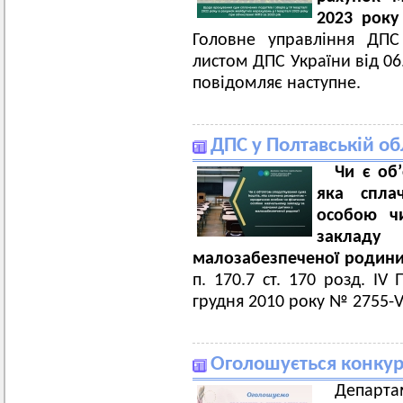
2023 року
Головне управління ДПС
листом ДПС України від 06
повідомляє наступне.
ДПС у Полтавській об
Чи
є
об
’
яка
спла
особою ч
закладу
малозабезпеченої
родин
п. 170.7 ст. 170 розд. IV
грудня 2010 року № 2755-V
Оголошується конкур
Департам