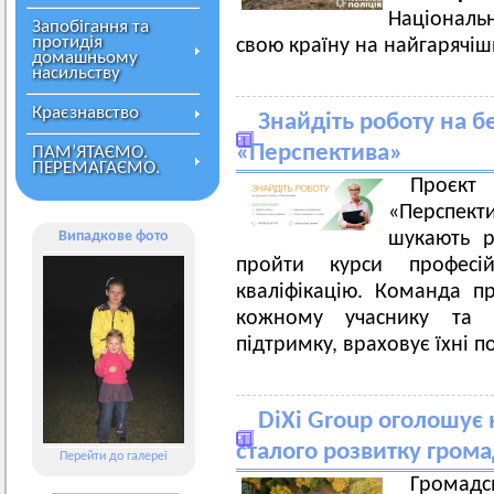
Національ
Запобігання та
протидія
свою країну на найгарячіш
домашньому
насильству
Краєзнавство
Знайдіть роботу на б
«Перспектива»
ПАМ’ЯТАЄМО.
ПЕРЕМАГАЄМО.
Проєкт
«Перспекти
Випадкове фото
шукають р
пройти курси професі
кваліфікацію. Команда п
кожному учаснику та у
підтримку, враховує їхні п
DiXi Group оголошує 
сталого розвитку гром
Перейти до галереї
Громад