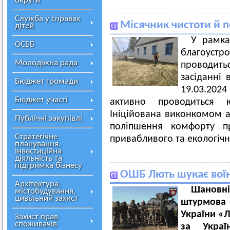
округи
Служба у справах
Місячник чистоти й 
дітей
У рамка
ОСББ
благоустр
Молодіжна рада
проводитьс
засіданні 
Бюджет громади
19.03.202
Бюджет участі
активно проводиться 
Ініційована виконкомом а
Публічні закупівлі
поліпшення комфорту п
Стратегічне
привабливого та екологіч
планування,
інвестиційна
діяльність та
підтримка бізнесу
ОШБ Лють шукає воїн
Архітектура,
Шановні
містобудування,
цивільний захист
штурмова
України «Л
Захист прав
споживачів
за Укра