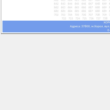
622
623
624
625
626
627
628
629
642
643
644
645
646
647
648
649
662
663
664
665
666
667
668
669
682
683
684
685
686
687
688
689
702
703
704
705
706
707
708
709
722
723
724
725
726
727
728
ХОР
Адреса: 37800, м.Хорол, вул.С
E