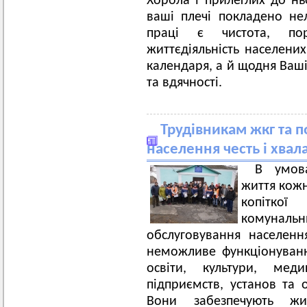
Хорола і прилеглих до ньо
ваші плечі покладено не
праці є чистота, пор
життєдіяльність населених
календаря, а й щодня Ваші
та вдячності.
Трудівникам жкг та 
населення честь і хвала
В умов
життя кож
копітко
комуналь
обслуговування населенн
неможливе функціонуванн
освіти, культури, мед
підприємств, установ та о
Вони забезпечують житт