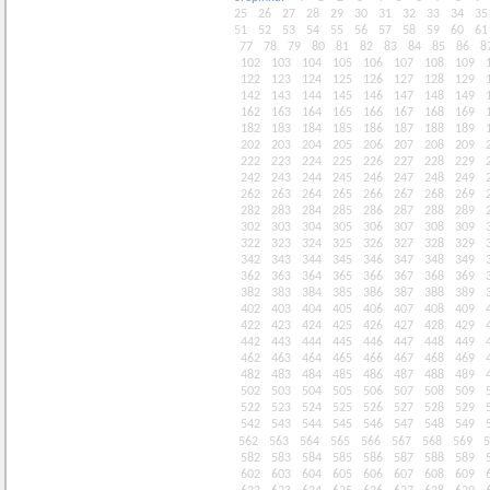
25
26
27
28
29
30
31
32
33
34
35
51
52
53
54
55
56
57
58
59
60
61
77
78
79
80
81
82
83
84
85
86
8
102
103
104
105
106
107
108
109
122
123
124
125
126
127
128
129
142
143
144
145
146
147
148
149
162
163
164
165
166
167
168
169
182
183
184
185
186
187
188
189
202
203
204
205
206
207
208
209
222
223
224
225
226
227
228
229
242
243
244
245
246
247
248
249
262
263
264
265
266
267
268
269
282
283
284
285
286
287
288
289
302
303
304
305
306
307
308
309
322
323
324
325
326
327
328
329
342
343
344
345
346
347
348
349
362
363
364
365
366
367
368
369
382
383
384
385
386
387
388
389
402
403
404
405
406
407
408
409
422
423
424
425
426
427
428
429
442
443
444
445
446
447
448
449
462
463
464
465
466
467
468
469
482
483
484
485
486
487
488
489
502
503
504
505
506
507
508
509
522
523
524
525
526
527
528
529
542
543
544
545
546
547
548
549
562
563
564
565
566
567
568
569
5
582
583
584
585
586
587
588
589
602
603
604
605
606
607
608
609