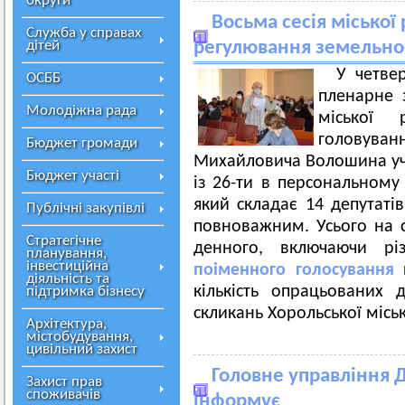
округи
Восьма сесія міської 
Служба у справах
дітей
регулювання земельно
У четве
ОСББ
пленарне з
Молодіжна рада
міської 
головува
Бюджет громади
Михайловича Волошина учас
Бюджет участі
із 26-ти в персональному 
який складає 14 депутатів
Публічні закупівлі
повноважним. Усього на с
Стратегічне
денного, включаючи рі
планування,
інвестиційна
поіменного голосування
п
діяльність та
кількість опрацьованих 
підтримка бізнесу
скликань Хорольської міськ
Архітектура,
містобудування,
цивільний захист
Головне управління Д
Захист прав
споживачів
інформує