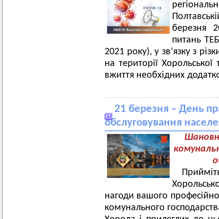
регіональ
Полтавськ
березня 2
питань ТЕБ
2021 року), у зв’язку з рі
на території Хорольської
вжиття необхідних додатко
21 березня – День пр
обслуговування насел
Шановн
комуналь
о
Прийміт
Хорольсько
нагоди вашого професійног
комунального господарства