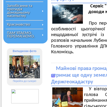
Запобігання та
Сервіс 
протидія
доходи 
домашньому
насильству
Про пер
Краєзнавство
особливості цьогорічно
ПАМ’ЯТАЄМО.
нещодавньої зустрічі і
ПЕРЕМАГАЄМО.
розповів начальник Лубенс
Головного управління ДП
Випадкове фото
Коломієць.
Майнові права грома
отримає ще одну земел
Держгеокадастру
Перейти до галереї
У вівто
голова 
прийманн
сільсько