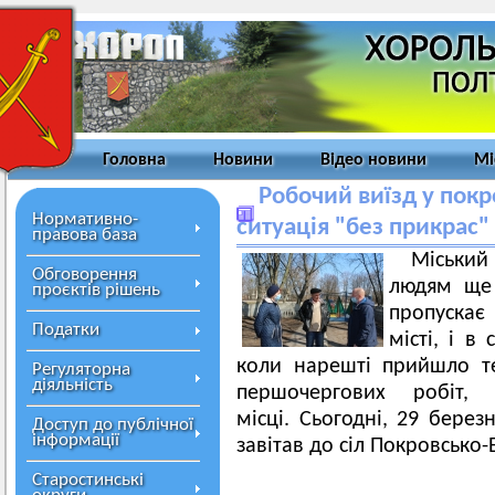
Головна
Новини
Відео новини
Мі
Робочий виїзд у покр
Нормативно-
ситуація "без прикрас"
правова база
Міський 
Обговорення
людям ще 
проєктів рішень
пропускає 
Податки
місті, і в
коли нарешті прийшло т
Регуляторна
діяльність
першочергових робіт,
місці.
Сьогодні, 29 берез
Доступ до публічної
інформації
завітав до сіл Покровсько-
Старостинські