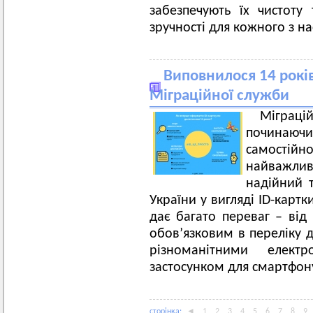
забезпечують їх чистоту
зручності для кожного з на
Виповнилося 14 років
Міграційної служби
Міграці
починаючи
самостійн
найважлив
надійний 
України у вигляді ID-карт
дає багато переваг – від
обов’язковим в переліку д
різноманітними елект
застосунком для смартфон
сторiнка:
◄
1
2
3
4
5
6
7
8
9