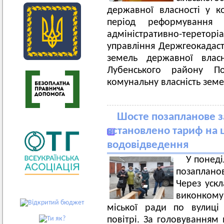
державної власності у к
період реформування
адміністративно-тереторі
управління Держгеокадастр
земель державної власн
Лубенського району П
комунальну власність земе
Шосте позапланове з
встановлено тариф на 
водовідведення
У понеді
позапланов
Через ускл
виконкому
міської ради по вулиці
повітрі. За головуванням