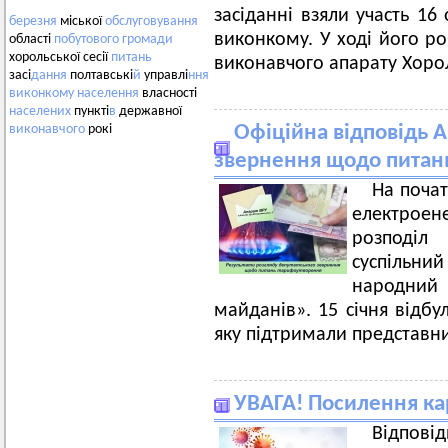
засіданні взяли участь 16
березня
міської
обслуговування
виконкому. У ході його ро
області
побутового
громади
хорольської сесії
питань
виконавчого апарату Хорол
засі
дання
полтавські
й
управлі
ння
виконкому
населення
власності
населених
пункті
в
державної
Офіційна відповідь А
виконавчого
рокі
звернення щодо питан
На почат
електрое
розподіл
суспільний
народний 
майданів». 15 січня відбул
яку підтримали представн
УВАГА! Посилення ка
Відпов