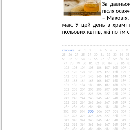
За давньо
після освя
– Маковія,
мак. У цей день в храмі 
польових квітів, які потім
сторiнка:
◄
1
2
3
4
5
6
7
8
9
25
26
27
28
29
30
31
32
33
34
35
51
52
53
54
55
56
57
58
59
60
61
77
78
79
80
81
82
83
84
85
86
8
102
103
104
105
106
107
108
109
122
123
124
125
126
127
128
129
142
143
144
145
146
147
148
149
162
163
164
165
166
167
168
169
182
183
184
185
186
187
188
189
202
203
204
205
206
207
208
209
222
223
224
225
226
227
228
229
242
243
244
245
246
247
248
249
262
263
264
265
266
267
268
269
282
283
284
285
286
287
288
289
305
302
303
304
306
307
308
309
322
323
324
325
326
327
328
329
342
343
344
345
346
347
348
349
362
363
364
365
366
367
368
369
382
383
384
385
386
387
388
389