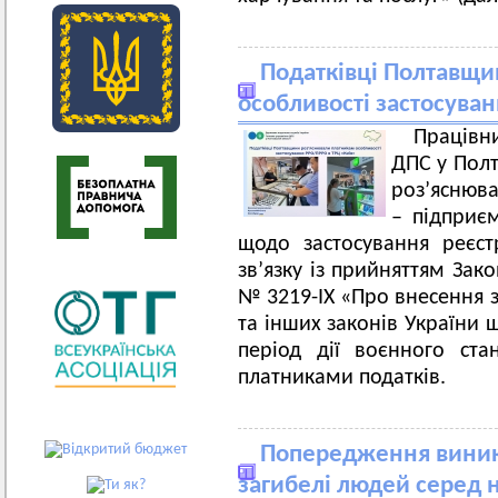
Податківці Полтавщи
особливості застосува
Працівн
ДПС у Полт
роз’яснюв
– підприє
щодо застосування реєст
зв’язку із прийняттям Зак
№ 3219-IX «Про внесення з
та інших законів України
період дії воєнного ста
платниками податків.
Попередження виник
загибелі людей серед 