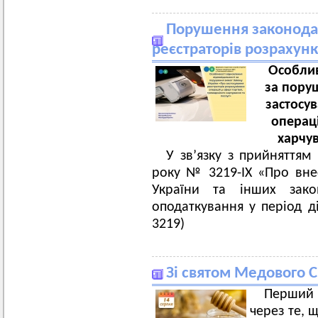
Порушення законода
реєстраторів розрахун
Особлив
за пору
застосу
операці
харчув
У зв’язку з прийняттям
року № 3219-IX «Про вне
України та інших зако
оподаткування у період д
3219)
Зі святом Медового С
Перший
через те, 