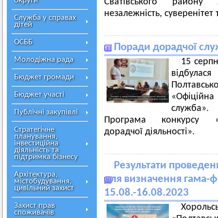
округи
Сватівського району 
незалежність, суверенітет 
Служба у справах
дітей
ОСББ
Поради дорадчої слу
Молодіжна рада
15 серпн
відбулас
Бюджет громади
Полтавсько
Бюджет участі
«Офіційн
служба».
Публічні закупівлі
Програма конкурсу «Пі
Стратегічне
дорадчої діяльності».
планування,
інвестиційна
діяльність та
підтримка бізнесу
Результати проведе
Архітектура,
для визначення гама-ф
містобудування,
цивільний захист
15.08.-16.08.2023
Захист прав
Хорольс
споживачів