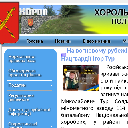
Головна
Новини
Відео новини
Мі
На вогневому рубежі
Нормативно-
Нацгвардії Ігор Тур
правова база
Російс
Обговорення
криваві ж
проєктів рішень
стрій найк
Податки
року під 
загинув на
Регуляторна
діяльність
Миколайович Тур. Солда
мінометного взводу 11-ї 
Доступ до публічної
інформації
батальйону Національно
хоробрих, у районі н
Старостинські