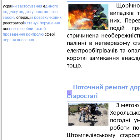
Щорічно
украї
ни
застосування
є
диного
кодексу
податку
податкового
випадків 
закону
операці
й
розрахункових
них. Пере
реєстраторі
в
стану»
порушення
подій пр
воє
нного
особливостей
проведення
контролю
сфері
спричинена необережніст
червня
внесення
палінні в нетверезому с
електрообігрівачів та опа
короткі замикання внасл
тощо.
Поточний ремонт дор
старостаті
З метою
Хорольськ
погодні у
роботи по 
Штомпелівському старос