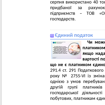
серпня використано 40 тон
придбаної за рахунок 
підприємств – ТОВ «
господарств.
Єдиний податок
Чи може
платником
якщо надає
вартості п
що не є платником єдин
291.4 ст. 291 Податкового
року № 2755-VI із змін
однією з умов перебуван
другій групі платникі
господарської діяльност
побутових, платникам єди