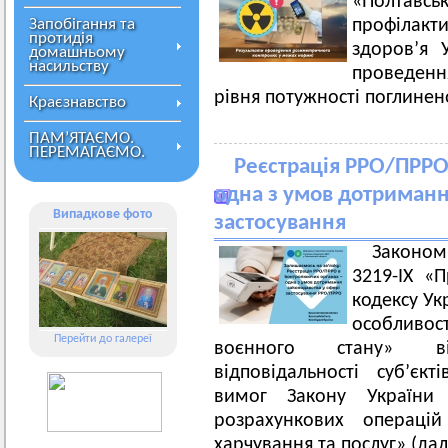
«Полтавсь
Запобігання та
профілакт
протидія
здоров’я 
домашньому
насильству
проведенн
рівня потужності поглинен
Краєзнавство
ПАМ’ЯТАЄМО.
ПЕРЕМАГАЄМО.
Реєстрація РРО/ПРРО
одна з умов дотриманн
Випадкове фото
застосування
Законом
3219-IX «
кодексу Ук
особливос
Перейти до галереї
воєнного стану» в
відповідальності суб’є
вимог Закону України 
розрахункових операцій
харчування та послуг» (далі