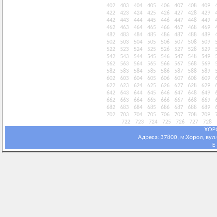
402
403
404
405
406
407
408
409
422
423
424
425
426
427
428
429
442
443
444
445
446
447
448
449
462
463
464
465
466
467
468
469
482
483
484
485
486
487
488
489
502
503
504
505
506
507
508
509
522
523
524
525
526
527
528
529
542
543
544
545
546
547
548
549
562
563
564
565
566
567
568
569
582
583
584
585
586
587
588
589
602
603
604
605
606
607
608
609
622
623
624
625
626
627
628
629
642
643
644
645
646
647
648
649
662
663
664
665
666
667
668
669
682
683
684
685
686
687
688
689
702
703
704
705
706
707
708
709
722
723
724
725
726
727
728
ХОР
Адреса: 37800, м.Хорол, вул.С
E