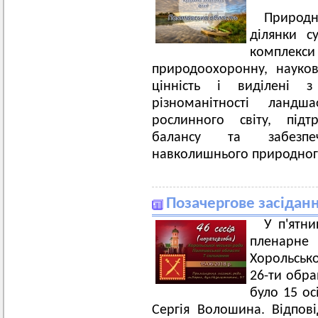
Природ
ділянки с
комплекси
природоохоронну, науков
цінність і виділені 
різноманітності ландш
рослинного світу, підт
балансу та забезпе
навколишнього природног
Позачергове засіданн
У п'ятни
пленарне з
Хорольсько
26-ти обра
було 15 ос
Сергія Волошина. Відпов