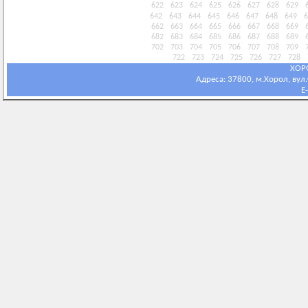
622
623
624
625
626
627
628
629
642
643
644
645
646
647
648
649
6
662
663
664
665
666
667
668
669
682
683
684
685
686
687
688
689
702
703
704
705
706
707
708
709
722
723
724
725
726
727
728
ХОР
Адреса: 37800, м.Хорол, вул.С
E