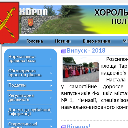
Головна
Новини
Відео новини
Мі
Випуск - 2018
Нормативно-
Розсип
правова база
площа Тар
Обговорення
надвечір'я
проєктів рішень
Настала 
Податки
у самостійне доросле
випускників 4-х шкіл міста:
Регуляторна
діяльність
№1, гімназії, спеціаліз
навчально-виховного комп
Доступ до публічної
інформації
Старостинські
Вітання!