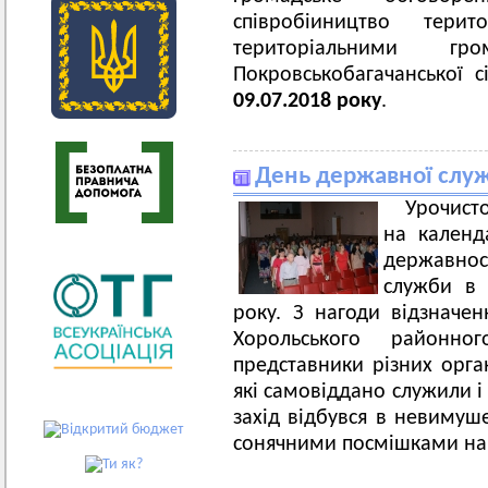
співробіиництво терито
територіальними гр
Покровськобагачанської 
09.07.2018 року
.
День державної служ
Урочисто
на календа
державно
служби в 
року. З нагоди відзначен
Хорольського районно
представники різних орг
які самовіддано служили і
захід відбувся в невимуше
сонячними посмішками н
а