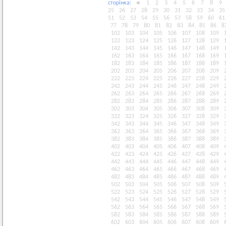
сторiнка:
◄
1
2
3
4
5
6
7
8
9
25
26
27
28
29
30
31
32
33
34
35
51
52
53
54
55
56
57
58
59
60
61
77
78
79
80
81
82
83
84
85
86
8
102
103
104
105
106
107
108
109
122
123
124
125
126
127
128
129
142
143
144
145
146
147
148
149
162
163
164
165
166
167
168
169
182
183
184
185
186
187
188
189
202
203
204
205
206
207
208
209
222
223
224
225
226
227
228
229
242
243
244
245
246
247
248
249
262
263
264
265
266
267
268
269
282
283
284
285
286
287
288
289
302
303
304
305
306
307
308
309
322
323
324
325
326
327
328
329
342
343
344
345
346
347
348
349
362
363
364
365
366
367
368
369
382
383
384
385
386
387
388
389
402
403
404
405
406
407
408
409
422
423
424
425
426
427
428
429
442
443
444
445
446
447
448
449
462
463
464
465
466
467
468
469
482
483
484
485
486
487
488
489
502
503
504
505
506
507
508
509
522
523
524
525
526
527
528
529
542
543
544
545
546
547
548
549
562
563
564
565
566
567
568
569
582
583
584
585
586
587
588
589
602
603
604
605
606
607
608
609