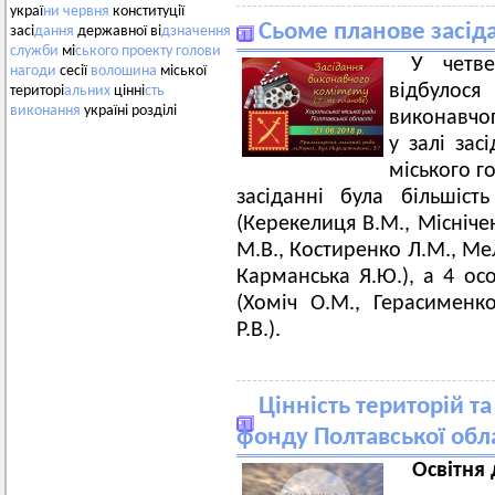
украї
ни
червня
конституції
Сьоме планове засід
засі
дання
державної ві
дзначення
служби
мі
ського
проекту
голови
У четв
нагоди
сесії
волошина
міської
відбуло
територі
альних
цінні
сть
виконання
україні розділі
виконавчог
у залі зас
міського г
засіданні була більшіс
(Керекелиця В.М., Місніче
М.В., Костиренко Л.М., Мел
Карманська Я.Ю.), а 4 ос
(Хоміч О.М., Герасименко
Р.В.).
Цінність територій т
фонду Полтавської обл
Освітня