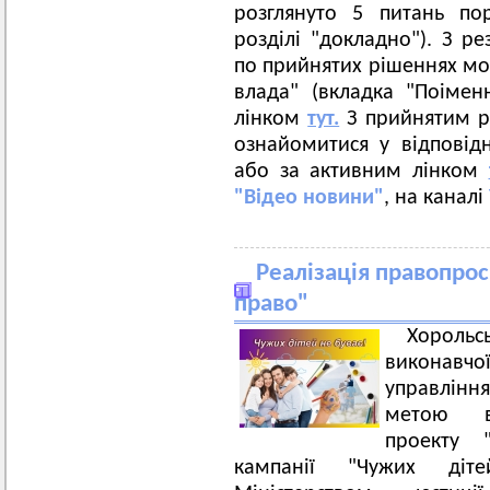
розглянуто 5 питань по
розділі "докладно"). З р
по прийнятих рішеннях мо
влада" (вкладка "Поімен
лінком
тут.
З прийнятим р
ознайомитися у відповідн
або за активним лінком
"Відео новини"
, на каналі
Реалізація правопро
право"
Хорольс
виконавчої
управлінн
метою ви
проекту 
кампанії "Чужих діт