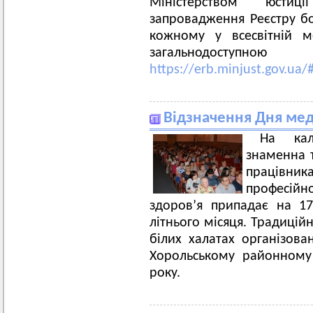
Міністерством юстиц
запровадження Реєстру бо
кожному у всесвітній м
загальнодосту
https://erb.minjust.gov.ua/
Відзначення Дня мед
На кал
знаменна 
працівн
професійно
здоров’я припадає на 1
літнього місяця. Традицій
білих халатах організован
Хорольському районному
року.