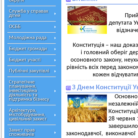
округи
Служба у справах
Прий
дітей
депутата У
ОСББ
відзначе
Молодіжна рада
Конституція – наш дока
Бюджет громади
і головний оберіг де
осоновного закону, неух
Бюджет участі
рівність всіх перед закон
Публічні закупівлі
кожен відчуватим
Стратегічне
планування,
З Днем Конституції У
інвестиційна
діяльність та
Основн
підтримка бізнесу
незалежні
Архітектура,
Конституці
містобудування,
28 червня 
цивільний захист
заверши
Захист прав
законодавчої, виконавчої 
споживачів