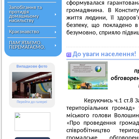
сформувалася гарантован
Запобігання та
громадянина. В Констит
протидія
домашньому
життя людини, її здоров'я
насильству
безпеку, що покладено в
Краєзнавство
безумовно, сприяло підви
ПАМ’ЯТАЄМО.
ПЕРЕМАГАЄМО.
До уваги населення!
Випадкове фото
п
обговорен
Керуючись ч.1 ст.8 За
Перейти до галереї
територіальних громад»
міського голови Волошин
«Про проведення громад
співробітництво терит
громадське обговор