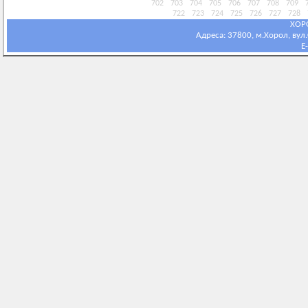
702
703
704
705
706
707
708
709
722
723
724
725
726
727
728
ХОР
Адреса: 37800, м.Хорол, вул.С
E