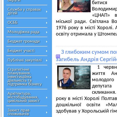
округи
битися 
Володими
Служба у справах
дітей
«ЦНАП» ви
міської ради. Світлана 
ОСББ
1976 року в місті Хоролі.
Молодіжна рада
освіту отримала у Штомпе
Бюджет громади
Бюджет участі
З глибоким сумом по
загибель Андрія Сергі
Публічні закупівлі
1 червн
Стратегічне
планування,
життя Ан
інвестиційна
молодого
діяльність та
підтримка бізнесу
депутата
скликання
Архітектура,
містобудування,
року в місті Хоролі Полтав
цивільний захист
дошкільної освіти «Мал
Захист прав
здобував у Хорольській гім
споживачів