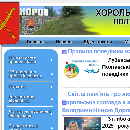
Головна
Новини
Відео новини
Мі
Правила поведінки н
Нормативно-
Лубен
правова база
Полтавсь
Обговорення
поведінки 
проєктів рішень
Податки
Світла пам’ять про л
Регуляторна
діяльність
Хорольська громада в 
Володимирівною Дор
Доступ до публічної
інформації
З глибо
2025 року
Старостинські