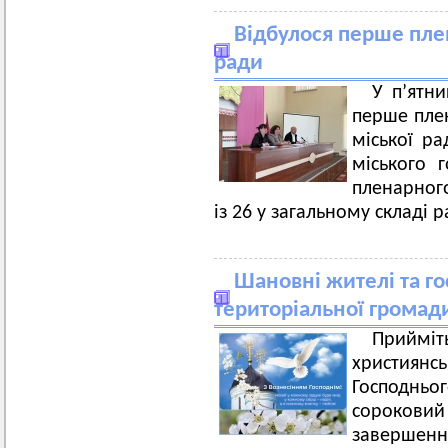
Відбулося перше плен
ради
У п’ятни
перше плен
міської ра
міського 
пленарного
із 26 у загальному складі р
Шановні жителі та го
територіальної громади
Прийміт
христия
Господнь
сороковий 
завершенн