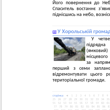
Його повернення до Небе
Спаситель востаннє з’яви
піднісшись на небо, вознісс
У Хорольській громад
У четв
підрядна 
(ямковий
місцевого
за напря
перший з семи запланов
відремонтувати цього р
територіальної громади.
сторiнка:
◄
1
2
3
4
5
6
7
8
9
25
26
27
28
29
30
31
32
33
34
35
51
52
53
54
55
56
57
58
59
60
61
77
78
79
80
81
82
83
84
85
86
8