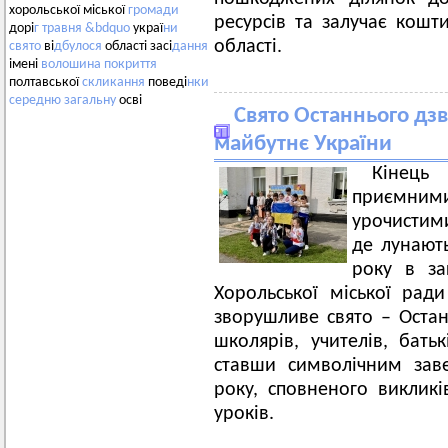
хорольської міської
громади
ресурсів та залучає кошт
дорі
г
травня
&bdquo
украї
ни
області.
свято
ві
дбулося
області засі
дання
імені
волошина
покриття
полтавської
скликання
поведі
нки
середню
загальну
осві
Свято Останнього дзв
майбутнє України
Кінець
приємними
урочистими
де лунають
року в за
Хорольської міської рад
зворушливе свято – Остан
школярів, учителів, бать
ставши символічним зав
року, сповненого викликі
уроків.