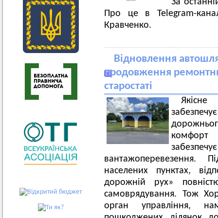
За останні
Про це в Telegram-кана
Кравченко.
Відновлення автошля
продовження ремонтни
старостаті
Якісне
забезпе
дорожньог
комфорт 
забезпе
вантажоперевезення. П
населених пунктах, від
дорожній рух» повніст
самоврядування. Тож Хор
орган управління, на
пошкоджених ділянок до