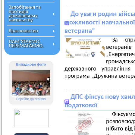
Запобігання та
протидія
До уваги родин війсь
домашньому
насильству
можливості навчально
ветерана”
Краєзнавство
За спр
ПАМ’ЯТАЄМО.
ПЕРЕМАГАЄМО.
ветеран
„Енергет
громадськ
Випадкове фото
державного управління 
програма „Дружина ветер
ДПС фіксує нову хви
Перейти до галереї
податкової
Фіксу
розповсюд
нібито від