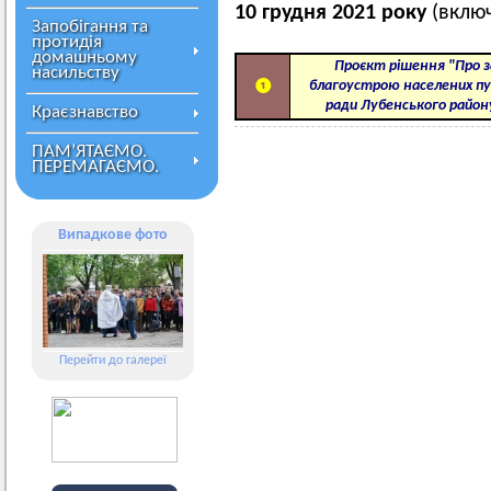
10 грудня 2021 року
(включ
Запобігання та
протидія
домашньому
Проєкт рішення "Про 
насильству
❶
благоустрою населених пун
ради Лубенського район
Краєзнавство
ПАМ’ЯТАЄМО.
ПЕРЕМАГАЄМО.
Випадкове фото
Перейти до галереї