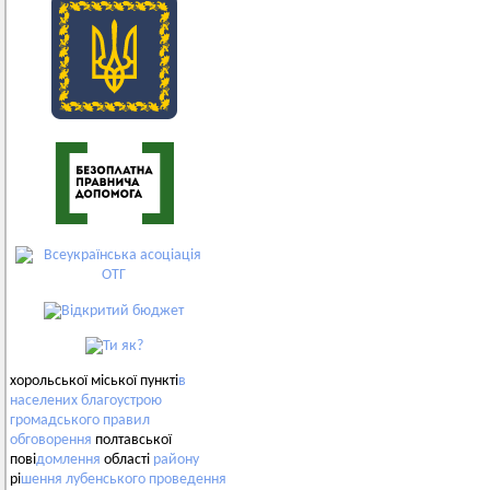
хорольської міської пункті
в
населених
благоустрою
громадського
правил
обговорення
полтавської
пові
домлення
області
району
рі
шення
лубенського
проведення