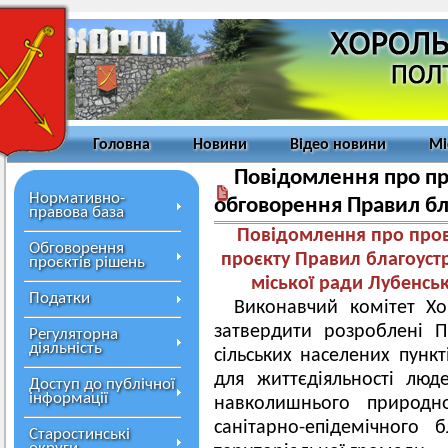
Головна
Новини
Відео новини
Мі
Повідомлення про п
Нормативно-
обговорення Правил б
правова база
Повідомлення про про
Обговорення
проєкту Правил благоуст
проєктів рішень
міської ради Лубенськ
Податки
Виконавчий комітет Хо
затвердити розроблені П
Регуляторна
діяльність
сільських населених пунк
для життєдіяльності люд
Доступ до публічної
інформації
навколишнього природн
санітарно-епідемічного 
Старостинські