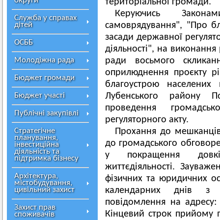
округи
територіальної громади.
Керуючись Закон
Служба у справах
дітей
самоврядування", "Про бл
засади державної регулято
ОСББ
діяльності", на виконання 
Молодіжна рада
ради восьмого склика
оприлюднення проєкту р
Бюджет громади
благоустрою населених 
Бюджет участі
Лубенського району Пол
проведення громадсь
Публічні закупівлі
регуляторного акту.
Стратегічне
Прохання до мешканців 
планування,
до громадського обговоре
інвестиційна
діяльність та
у покращення довк
підтримка бізнесу
життєдіяльності.
Зауважен
Архітектура,
фізичних та юридичних о
містобудування,
цивільний захист
календарних днів з 
повідомлення на адресу: 
Захист прав
Кінцевий строк прийому
споживачів