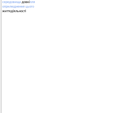
середовища
довкі
лля
оприлюднення
цього
життєдіяльності