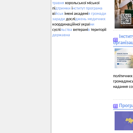
травня
хорольської міської
пі
дтримки
і
нститут
програма
ві
йськ
імені академі
я
громади
заради
дослі
джень
медичних
координаційної украї
ни
суспі
льства
ветерані
в
території
державна
Інстит
організа
політични
громадянс
надання со
Програ