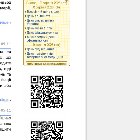
ирьох
лерії,
ніше
-05-11
іта та
U, що
одите
, тоді
ень та
зації
ми або
ніше
-05-11
рішньо
аннях
вищити