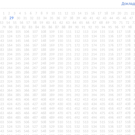
Доклад
1
2
3
4
5
6
7
8
9
10
11
12
13
14
15
16
17
18
19
20
21
22
29
28
30
31
32
33
34
35
36
37
38
39
40
41
42
43
44
45
46
47
53
54
55
56
57
58
59
60
61
62
63
64
65
66
67
68
69
70
71
72
7
79
80
81
82
83
84
85
86
87
88
89
90
91
92
93
94
95
96
97
98
103
104
105
106
107
108
109
110
111
112
113
114
115
116
117
118
123
124
125
126
127
128
129
130
131
132
133
134
135
136
137
138
143
144
145
146
147
148
149
150
151
152
153
154
155
156
157
158
163
164
165
166
167
168
169
170
171
172
173
174
175
176
177
178
183
184
185
186
187
188
189
190
191
192
193
194
195
196
197
198
203
204
205
206
207
208
209
210
211
212
213
214
215
216
217
218
223
224
225
226
227
228
229
230
231
232
233
234
235
236
237
238
243
244
245
246
247
248
249
250
251
252
253
254
255
256
257
258
263
264
265
266
267
268
269
270
271
272
273
274
275
276
277
278
283
284
285
286
287
288
289
290
291
292
293
294
295
296
297
298
303
304
305
306
307
308
309
310
311
312
313
314
315
316
317
318
323
324
325
326
327
328
329
330
331
332
333
334
335
336
337
338
343
344
345
346
347
348
349
350
351
352
353
354
355
356
357
358
363
364
365
366
367
368
369
370
371
372
373
374
375
376
377
378
383
384
385
386
387
388
389
390
391
392
393
394
395
396
397
398
403
404
405
406
407
408
409
410
411
412
413
414
415
416
417
418
423
424
425
426
427
428
429
430
431
432
433
434
435
436
437
438
443
444
445
446
447
448
449
450
451
452
453
454
455
456
457
458
463
464
465
466
467
468
469
470
471
472
473
474
475
476
477
478
483
484
485
486
487
488
489
490
491
492
493
494
495
496
497
498
503
504
505
506
507
508
509
510
511
512
513
514
515
516
517
518
523
524
525
526
527
528
529
530
531
532
533
534
535
536
537
538
543
544
545
546
547
548
549
550
551
552
553
554
555
556
557
558