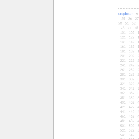
сторiнка:
◄
25
26
27
50
51
52
76
77
78
101
102
121
122
141
142
161
162
181
182
201
202
221
222
241
242
261
262
281
282
301
302
321
322
341
342
361
362
381
382
401
402
421
422
441
442
461
462
481
482
501
502
521
522
541
542