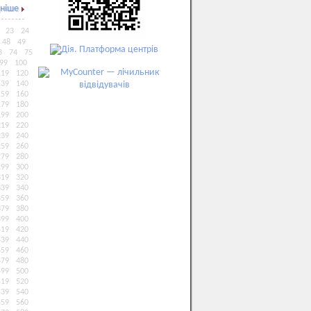
ніше
23
24
48
49
3
74
75
99
100
119
120
139
140
159
160
179
180
199
200
219
220
239
240
259
260
279
280
299
300
319
320
339
340
359
360
379
380
399
400
419
420
439
440
459
460
479
480
499
500
519
520
539
540
559
560