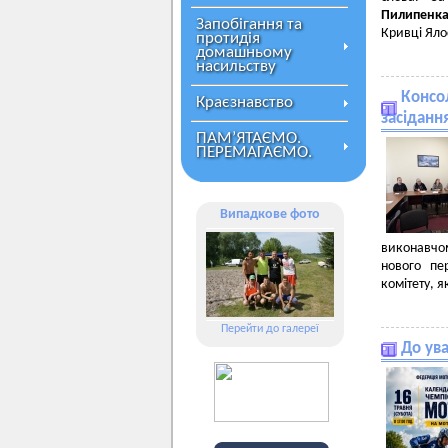
Пилипенк
Запобігання та
Кривці Яло
протидія
домашньому
насильству
Консол
Краєзнавство
засіданн
ПАМ’ЯТАЄМО.
ПЕРЕМАГАЄМО.
Випадкове фото
виконавчом
нового пе
комітету, 
Перейти до галереї
До ув