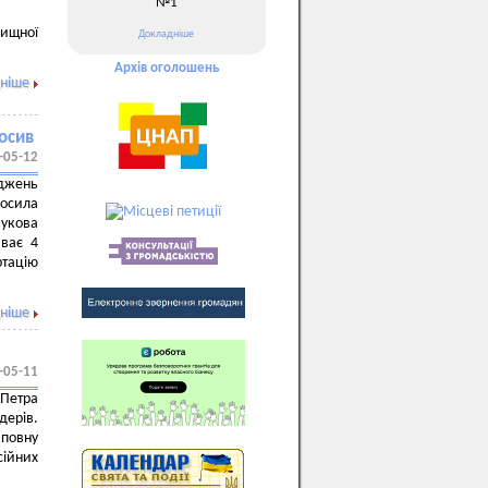
№1
ищної
Докладніше
Архів оголошень
ніше
лосив
-05-12
іджень
лосила
аукова
иває 4
ртацію
ніше
-05-11
 Петра
дерів.
повну
сійних