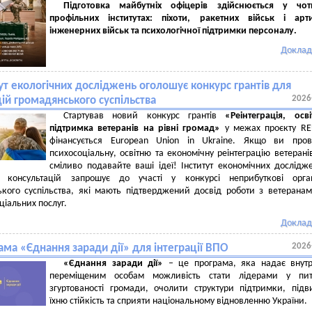
Підготовка майбутніх офіцерів здійснюється у чот
профільних інститутах: піхоти, ракетних військ і арти
інженерних військ та психологічної підтримки персоналу.
Доклад
ут екологічних досліджень оголошує конкурс грантів для
2026
цій громадянського суспільства
Стартував новий конкурс грантів
«Реінтеграція, осв
підтримка ветеранів на рівні громад»
у межах проєкту RE
фінансується European Union in Ukraine. Якщо ви пров
психосоціальну, освітню та економічну реінтеграцію ветеранів
сміливо подавайте ваші ідеї! Інститут економічних дослідж
х консультацій запрошує до участі у конкурсі неприбуткові органі
ького суспільства, які мають підтверджений досвід роботи з ветерана
ціальних послуг.
Доклад
2026
ма «Єднання заради дії» для інтеграції ВПО
«Єднання заради дії»
– це програма, яка надає внут
переміщеним особам можливість стати лідерами у пит
згуртованості громади, очолити структури підтримки, під
їхню стійкість та сприяти національному відновленню України.