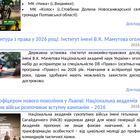
МК «Нива» (с.Вишняки);
МК «Колос» (с.Стовбина Долина Новосанжарської сел
громади Полтавської області).
Доклад
нтура з права у 2026 році: Інститут імені В.К. Мамутова ого
2026
Державна установа «Інститут економіко-правових досл
імені В.К. Мамутова Національної академії наук України» ого
набір до аспірантури за спеціальністю D8 «Право» (освітньо-н
програма «Право») на 2026 рік. Навчання в аспірантурі тр
роки, однак здобувачі мають можливість захистити дисе
достроково.
Доклад
 офіцером нового покоління у Львові: Національна академія
2026
их військ розпочинає вступну кампанію – 2026
Національна академія сухопутних військ імені гетьмана
Сагайдачного (НАСВ) відкриває двері для нової генерації лі
Академія пропонує не лише фахове навчання, а й 
трансформацію особистості – від цивільної молоді до профе
командирів тактичної ланки.