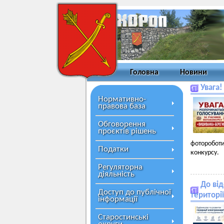
Головна
Новини
Увага!
Нормативно-
правова база
Обговорення
проєктів рішень
фоторобот
Податки
конкурсу.
Регуляторна
діяльність
До від
Доступ до публічної
територі
інформації
Старостинські