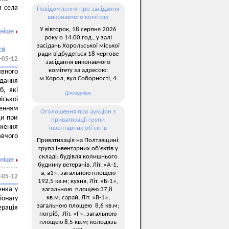
я села
Повідомлення про засідання
виконавчого комітету
У вівторок, 18 серпня 2026
ніше
року о 14:00 год., у залі
засідань Хорольської міської
ся
ради відбудеться 18 чергове
-05-12
засідання виконавчого
комітету за адресою:
ивного
м.Хорол, вул.Соборності, 4
дання
б, які
Докладніше
іської
шенням
Оголошення про аукціон з
ди при
приватизації групи
дження
інвентарних об’єктів
авчого
Приватизація на Полтавщині:
група інвентарних об’єктів у
складі: будівля колишнього
ніше
будинку ветеранів, Літ. «А-1,
а, а1», загальною площею
-05-12
192,5 кв.м; кухня, Літ. «Б-1»,
енка у
загальною площею 37,8
кв.м; сарай, Літ. «В-1»,
іонату
загальною площею 8,6 кв.м;
ерація
погріб, Літ. «Г», загальною
площею 8,5 кв.м; колодязь