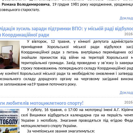
а Романа Володимировича
, 19 грудня 1981 року народження, уродженц
совецького старостату.
Доклад
ідація зусиль заради підтримки ВПО: у міській раді відбуло
2026
я Координаційної ради
У вівторок, 12 травня, у кімнаті депутата адміністрат
приміщення Хорольської міської ради відбулося засі
Координаційної ради з питань внутрішньо переміщених осі
знайшли прихисток від війни на території Хорольської м
територіальної громади. Захід проведено у зв’язку із завер
строку повноважень попереднього складу Координаційної ра
у комітеті Хорольської міської ради та необхідністю оновлення і затвер
рсонального складу дорадчого органу на черговому засіданні викон
яке заплановане на19 травня поточного року.
Доклад
2026
аги любителів мотоциклетного спорту!
У суботу, 16 травня, о 17:00 на мототреці імені А.Г. Кіріяч
селі Вишняки відбудеться календарна гра на першість чемп
України з мотоболу. Змагання проводяться під егідою Фед
мотоциклетного спорту України.
За чемпіонське звання змагатимуться: