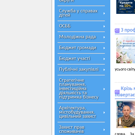
округи
Служба у справах
дітей
ОСББ
З про
Молодіжна рада
Бюджет громади
Бюджет участі
Публічні закупівлі
усього світу
Стратегічне
планування,
інвестиційна
Крізь 
діяльність та
повертає
підтримка бізнесу
Архітектура,
містобудування,
цивільний захист
Захист прав
споживачів
слова. За