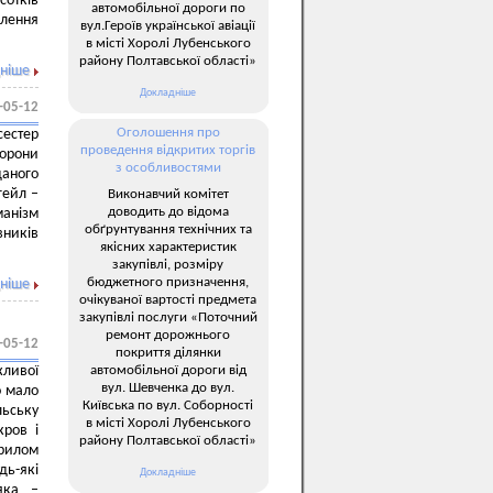
сотків
автомобільної дороги по
лення
вул.Героїв української авіації
в місті Хоролі Лубенського
району Полтавської області»
ніше
Докладніше
-05-12
Оголошення про
сестер
проведення відкритих торгів
хорони
з особливостями
даного
гейл –
Виконавчий комітет
доводить до відома
манізм
обґрунтування технічних та
вників
якісних характеристик
закупівлі, розміру
бюджетного призначення,
ніше
очікуваної вартості предмета
закупівлі послуги «Поточний
ремонт дорожнього
-05-12
покриття ділянки
автомобільної дороги від
ливої
вул. Шевченка до вул.
о мало
Київська по вул. Соборності
льську
в місті Хоролі Лубенського
кров і
району Полтавської області»
крилом
дь-які
Докладніше
яка –