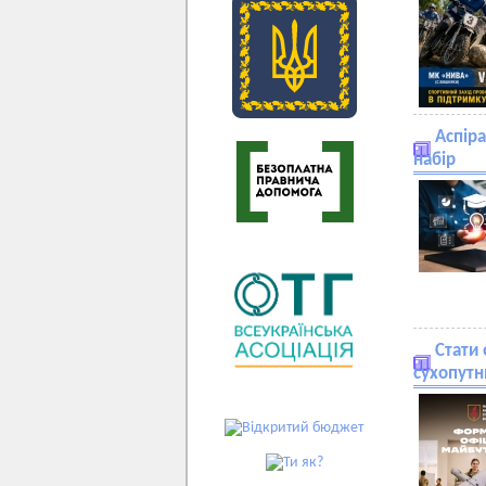
Аспіра
набір
Стати
сухопутн