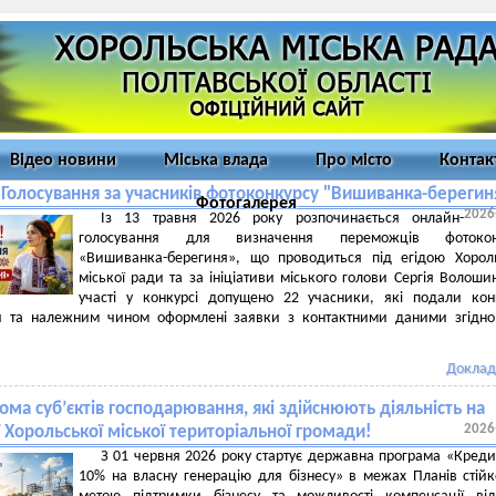
Відео новини
Міська влада
Про місто
Контак
 Голосування за учасників фотоконкурсу "Вишиванка-берегин
Фотогалерея
2026
Із 13 травня 2026 року розпочинається онлайн-
голосування для визначення переможців фотокон
«Вишиванка-берегиня», що проводиться під егідою Хорол
міської ради та за ініціативи міського голови Сергія Волоши
участі у конкурсі допущено 22 учасники, які подали кон
и та належним чином оформлені заявки з контактними даними згідно
Доклад
ома суб’єктів господарювання, які здійснюють діяльність на
2026
ї Хорольської міської територіальної громади!
З 01 червня 2026 року стартує державна програма «Креди
10% на власну генерацію для бізнесу» в межах Планів стійко