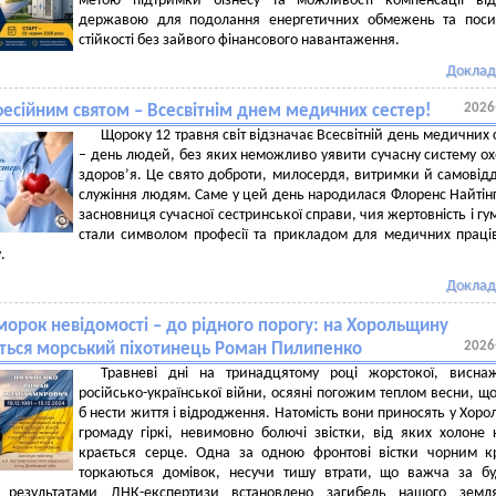
метою підтримки бізнесу та можливості компенсації від
державою для подолання енергетичних обмежень та поси
стійкості без зайвого фінансового навантаження.
Доклад
2026
фесійним святом – Всесвітнім днем медичних сестер!
Щороку 12 травня світ відзначає Всесвітній день медичних 
– день людей, без яких неможливо уявити сучасну систему о
здоров’я. Це свято доброти, милосердя, витримки й самовід
служіння людям. Саме у цей день народилася Флоренс Найтін
засновниця сучасної сестринської справи, чия жертовність і гу
стали символом професії та прикладом для медичних праці
.
Доклад
морок невідомості – до рідного порогу: на Хорольщину
2026
ться морський піхотинець Роман Пилипенко
Травневі дні на тринадцятому році жорстокої, виснаж
російсько-української війни, осяяні погожим теплом весни, щ
б нести життя і відродження. Натомість вони приносять у Хоро
громаду гіркі, невимовно болючі звістки, від яких холоне 
крається серце. Одна за одною фронтові вістки чорним 
торкаються домівок, несучи тишу втрати, що важча за бу
 результатами ДНК-експертизи встановлено загибель нашого земл