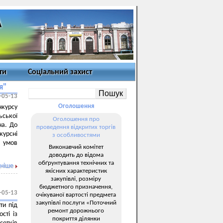
ти
Соціальний захист
я"
-05-13
Оголошення
курсу
ьської
Оголошення про
на. До
проведення відкритих торгів
курсні
з особливостями
 умов
Виконавчий комітет
доводить до відома
обґрунтування технічних та
ніше
якісних характеристик
закупівлі, розміру
бюджетного призначення,
-05-13
очікуваної вартості предмета
закупівлі послуги «Поточний
ти під
ремонт дорожнього
сті із
покриття ділянки