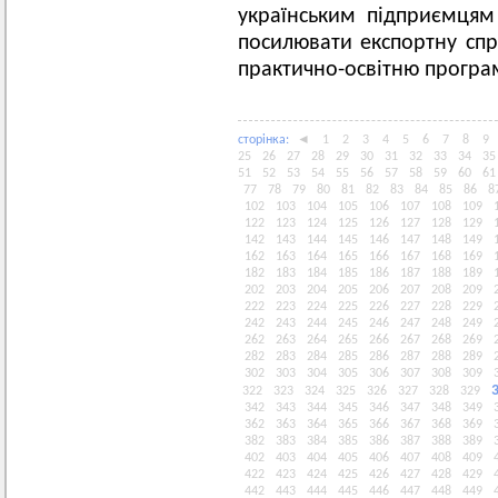
українським підприємцям
посилювати експортну спр
практично-освітню програм
сторiнка:
◄
1
2
3
4
5
6
7
8
9
25
26
27
28
29
30
31
32
33
34
35
51
52
53
54
55
56
57
58
59
60
61
77
78
79
80
81
82
83
84
85
86
8
102
103
104
105
106
107
108
109
122
123
124
125
126
127
128
129
142
143
144
145
146
147
148
149
162
163
164
165
166
167
168
169
182
183
184
185
186
187
188
189
202
203
204
205
206
207
208
209
222
223
224
225
226
227
228
229
242
243
244
245
246
247
248
249
262
263
264
265
266
267
268
269
282
283
284
285
286
287
288
289
302
303
304
305
306
307
308
309
322
323
324
325
326
327
328
329
342
343
344
345
346
347
348
349
362
363
364
365
366
367
368
369
382
383
384
385
386
387
388
389
402
403
404
405
406
407
408
409
422
423
424
425
426
427
428
429
442
443
444
445
446
447
448
449