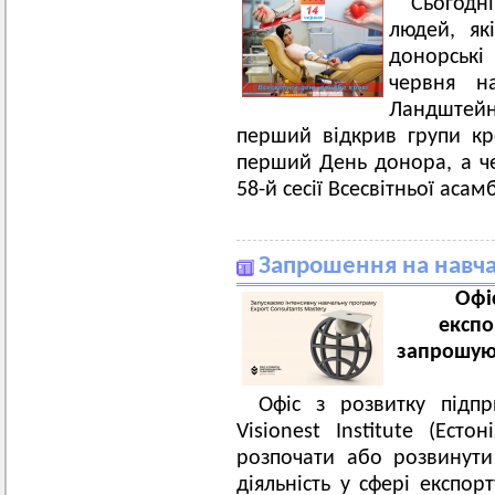
Сьогодн
людей, як
донорські
червня н
Ландштей
перший відкрив групи к
перший День донора, а че
58-й сесії Всесвітньої аса
Запрошення на навч
Офі
експор
запрошуют
Офіс з розвитку підп
Visionest Institute (Есто
розпочати або розвинути
діяльність у сфері експор