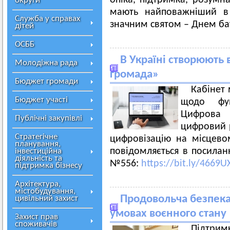
опіка, підтримка, розумна
округи
мають найповажніший в 
Служба у справах
значним святом – Днем ба
дітей
ОСББ
В Україні створюють 
Молодіжна рада
громада»
Бюджет громади
Кабінет 
Бюджет участі
щодо фун
Цифрова 
Публічні закупівлі
цифровий 
Стратегічне
цифровізацію на місцево
планування,
повідомляється в посилан
інвестиційна
діяльність та
№556:
https://bit.ly/4669U
підтримка бізнесу
Архітектура,
містобудування,
Продовольча безпека 
цивільний захист
умовах воєнного стану
Захист прав
споживачів
Підтри