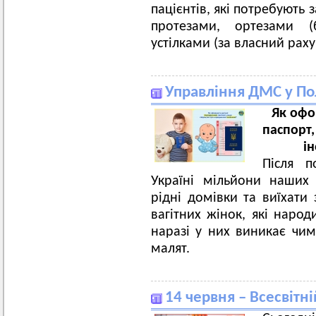
пацієнтів, які потребують
протезами, ортезами (
устілками (за власний раху
Управління ДМС у Пол
Як офо
паспорт
і
Після п
Україні мільйони наших
рідні домівки та виїхати
вагітних жінок, які народ
наразі у них виникає чи
малят.
14 червня – Всесвітн