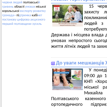
червня
людей
полтавські
й
15 черв
гривень
області
умовах
міської
хорольської
експорту
розвитку
захисту 
громада»
пі
дтримка
кабі
нет
покликан
постанову
цифрова
акцизного
людей з 
перший
полтавщини
зусиль
потребуют
Держава і місцева влада 
умовах непростого сього
життя літніх людей та захис
До уваги мешканців Х
У понеді
09:00 до 1
КНП «Хоро
міської р
Михайла 
Полтавського казенног
ортопедичного підпр