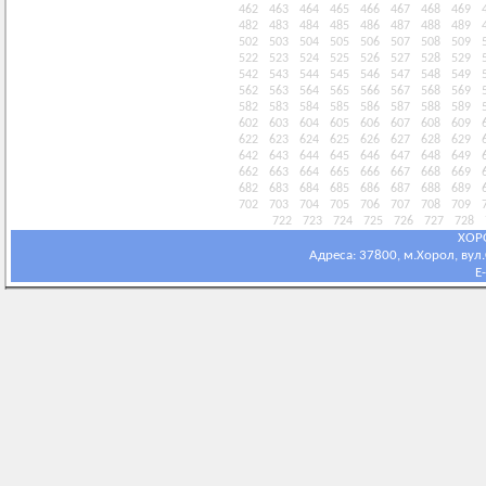
462
463
464
465
466
467
468
469
482
483
484
485
486
487
488
489
502
503
504
505
506
507
508
509
522
523
524
525
526
527
528
529
542
543
544
545
546
547
548
549
562
563
564
565
566
567
568
569
582
583
584
585
586
587
588
589
602
603
604
605
606
607
608
609
622
623
624
625
626
627
628
629
642
643
644
645
646
647
648
649
662
663
664
665
666
667
668
669
682
683
684
685
686
687
688
689
702
703
704
705
706
707
708
709
722
723
724
725
726
727
728
ХОР
Адреса: 37800, м.Хорол, вул.С
E