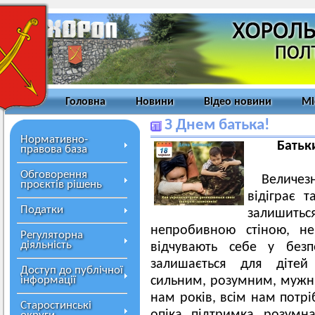
Головна
Новини
Відео новини
Мі
З Днем батька!
Нормативно-
Батьк
правова база
Обговорення
Величе
проєктів рішень
відіграє 
Податки
залишиться
непробивною стіною, не
Регуляторна
діяльність
відчувають себе у безп
залишається для дітей
Доступ до публічної
інформації
сильним, розумним, мужнім
нам років, всім нам потрі
Старостинські