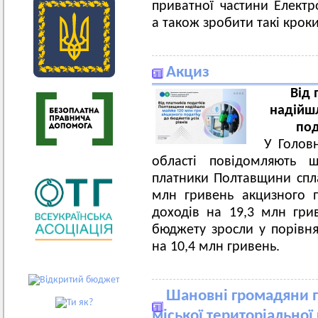
приватної частини Електро
а також зробити такі кроки
Акциз
Від 
надійш
под
У Голов
області повідомляють щ
платники Полтавщини спл
млн гривень акцизного 
доходів на 19,3 млн гр
бюджету зросли у порівн
на 10,4 млн гривень.
Шановні громадяни п
міської територіальної