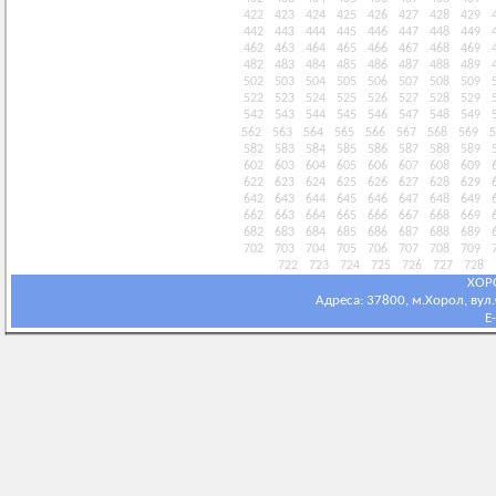
422
423
424
425
426
427
428
429
442
443
444
445
446
447
448
449
462
463
464
465
466
467
468
469
482
483
484
485
486
487
488
489
502
503
504
505
506
507
508
509
522
523
524
525
526
527
528
529
542
543
544
545
546
547
548
549
562
563
564
565
566
567
568
569
5
582
583
584
585
586
587
588
589
602
603
604
605
606
607
608
609
622
623
624
625
626
627
628
629
642
643
644
645
646
647
648
649
662
663
664
665
666
667
668
669
682
683
684
685
686
687
688
689
702
703
704
705
706
707
708
709
722
723
724
725
726
727
728
ХОР
Адреса: 37800, м.Хорол, вул.С
E