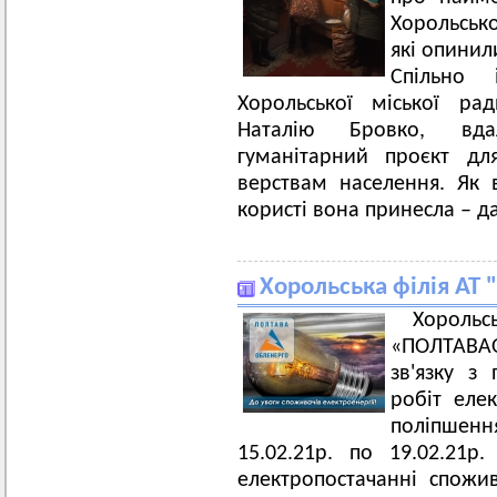
Хорольсько
які опинил
Спільно 
Хорольської міської ра
Наталію Бровко, вдал
гуманітарний проєкт дл
верствам населення. Як 
користі вона принесла – да
Хорольська філія АТ
Хоро
«ПОЛТАВА
зв'язку з
робіт еле
поліпшен
15.02.21р. по 19.02.21р
електропостачанні спожив