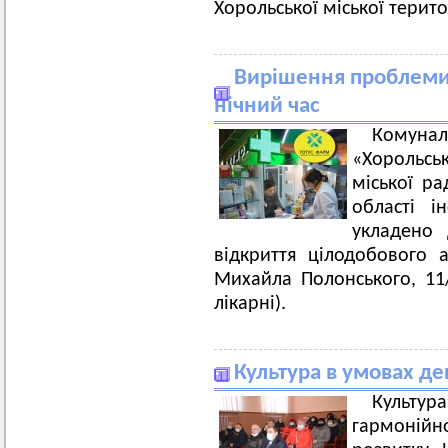
Хорольської міської терит
Вирішення проблеми 
нічний час
Комуна
«Хорольсь
міської ра
області і
укладено
відкриття цілодобового а
Михайла Полонського, 11
лікарні).
Культура в умовах де
Культур
гармонійн