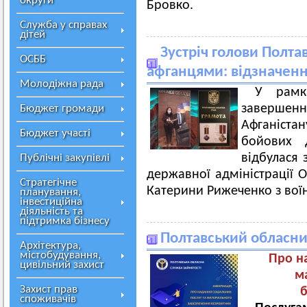
округи
Бровко.
Служба у справах
дітей
Зустріч голови Полта
ОСББ
афганцями: відзначен
Молодіжна рада
У рамка
завершенн
Бюджет громади
Афганіст
Бюджет участі
бойових 
відбулася 
Публічні закупівлі
державної адміністрації О
Стратегічне
Катерини Рижеченко з во
планування,
інвестиційна
діяльність та
підтримка бізнесу
Полтавський обласни
Архітектура,
містобудування,
Про на
цивільний захист
м
Захист прав
б
споживачів