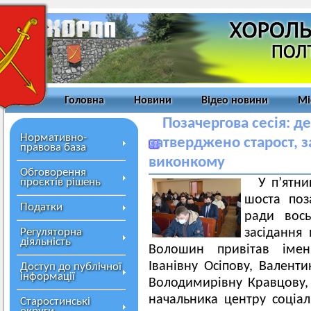
Головна
Новини
Відео новини
Мі
Позачергова сесія: д
Нормативно-
затверджено старост, з
правова база
виконкому
Обговорення
проєктів рішень
У п’ятни
шоста поза
Податки
ради вось
Регуляторна
засідання
діяльність
Волошин привітав імен
Іванівну Осіпову, Валент
Доступ до публічної
інформації
Володимирівну Кравцову,
начальника центру соціа
Старостинські