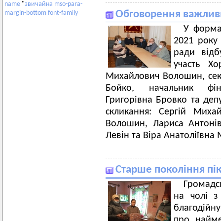
name
"
звичайна
mso-para-
Обговорення важлив
margin-bottom
font-family
У форма
2021 року 
ради відб
участь Хо
Михайлович Волошин, секр
Бойко, начальник фі
Григорівна Бровко та депу
скликання: Сергій Миха
Волошин, Лариса Антоні
Левін та Віра Анатоліївна
Старше покоління пі
Громадс
на чолі з
благодійну
про найм