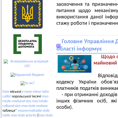
заохочення та призначенн
питання щодо механізму
використання даної інфор
стажу роботи і призначення
Головне Управління Д
області інформує
Щодо о
майновий 
Відпові
кодексу України обов’
платників податків виникає
false
міської
x-none
minor-latin
- при отриманні доходів 
calibri
хорольської тисячі
mso-
інших фізичних осіб, як
tstyle-rowband-size
mso-tstyle-
colband-size
mso-style-noshow
особи).
таблиця"
msonormaltable
style
table
mso-style-priority
{
mso-style-