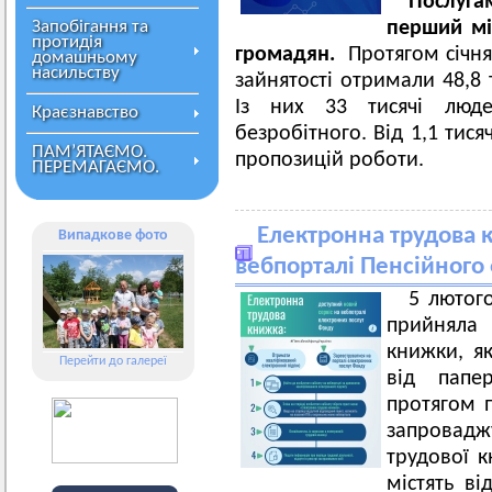
Послуга
Запобігання та
перший міс
протидія
громадян.
Протягом січня
домашньому
насильству
зайнятості отримали 48,8 
Із них 33 тисячі люде
Краєзнавство
безробітного. Від 1,1 тис
ПАМ’ЯТАЄМО.
пропозицій роботи.
ПЕРЕМАГАЄМО.
Електронна трудова к
Випадкове фото
вебпорталі Пенсійного
5 лютог
прийняла
книжки, я
Перейти до галереї
від папе
протягом п
запроваджу
трудової к
містять ві