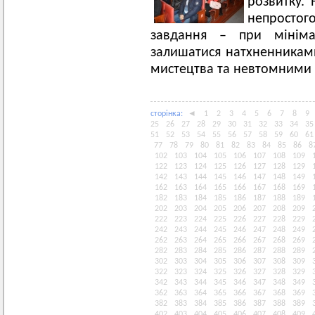
розвитку. 
непростог
завдання – при мініма
залишатися натхненникам
мистецтва та невтомними 
сторiнка:
◄
1
2
3
4
5
6
7
8
9
25
26
27
28
29
30
31
32
33
34
35
51
52
53
54
55
56
57
58
59
60
61
77
78
79
80
81
82
83
84
85
86
8
102
103
104
105
106
107
108
109
122
123
124
125
126
127
128
129
142
143
144
145
146
147
148
149
162
163
164
165
166
167
168
169
182
183
184
185
186
187
188
189
202
203
204
205
206
207
208
209
222
223
224
225
226
227
228
229
242
243
244
245
246
247
248
249
262
263
264
265
266
267
268
269
282
283
284
285
286
287
288
289
302
303
304
305
306
307
308
309
322
323
324
325
326
327
328
329
342
343
344
345
346
347
348
349
362
363
364
365
366
367
368
369
382
383
384
385
386
387
388
389
402
403
404
405
406
407
408
409