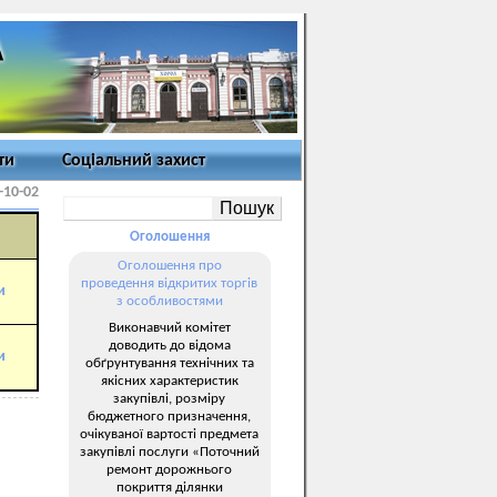
ти
Соціальний захист
-10-02
Оголошення
Оголошення про
проведення відкритих торгів
и
з особливостями
Виконавчий комітет
доводить до відома
и
обґрунтування технічних та
якісних характеристик
закупівлі, розміру
бюджетного призначення,
очікуваної вартості предмета
закупівлі послуги «Поточний
ремонт дорожнього
покриття ділянки