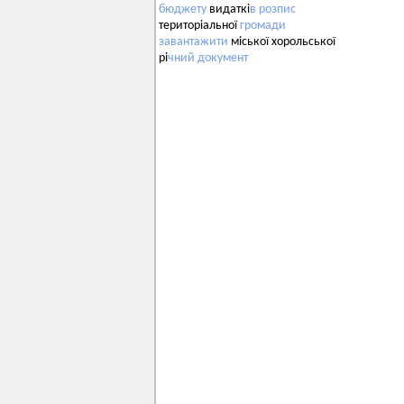
бюджету
видаткі
в
розпис
територіальної
громади
завантажити
міської хорольської
рі
чний
документ