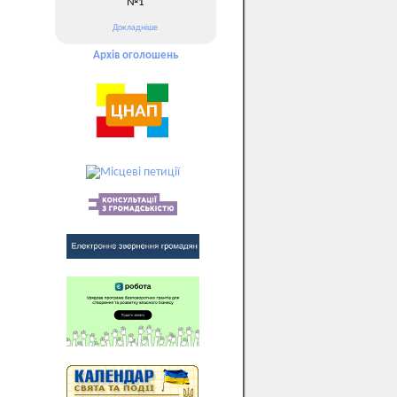
№1
Докладніше
Архів оголошень