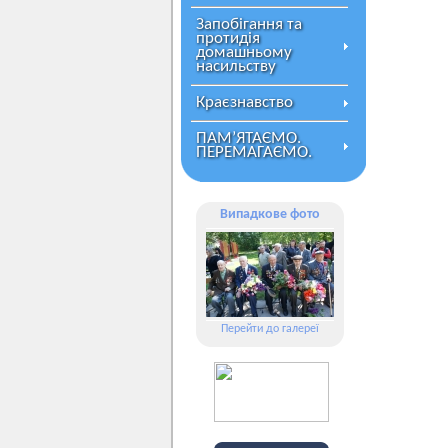
Запобігання та
протидія
домашньому
насильству
Краєзнавство
ПАМ’ЯТАЄМО.
ПЕРЕМАГАЄМО.
Випадкове фото
Перейти до галереї