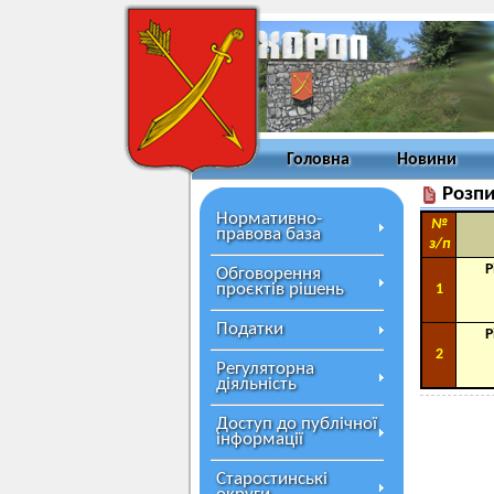
Головна
Новини
Розпи
Нормативно-
№
правова база
з/п
Р
Обговорення
проєктів рішень
1
Податки
Р
2
Регуляторна
діяльність
Доступ до публічної
інформації
Старостинські