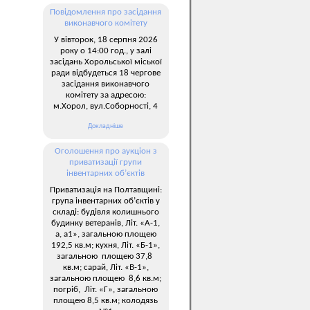
Повідомлення про засідання
виконавчого комітету
У вівторок, 18 серпня 2026
року о 14:00 год., у залі
засідань Хорольської міської
ради відбудеться 18 чергове
засідання виконавчого
комітету за адресою:
м.Хорол, вул.Соборності, 4
Докладніше
Оголошення про аукціон з
приватизації групи
інвентарних об’єктів
Приватизація на Полтавщині:
група інвентарних об’єктів у
складі: будівля колишнього
будинку ветеранів, Літ. «А-1,
а, а1», загальною площею
192,5 кв.м; кухня, Літ. «Б-1»,
загальною площею 37,8
кв.м; сарай, Літ. «В-1»,
загальною площею 8,6 кв.м;
погріб, Літ. «Г», загальною
площею 8,5 кв.м; колодязь