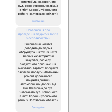
автомобільної дороги по
вул.Героїв української авіації
в місті Хоролі Лубенського
району Полтавської області»
Докладніше
Оголошення про
проведення відкритих торгів
з особливостями
Виконавчий комітет
доводить до відома
обґрунтування технічних та
якісних характеристик
закупівлі, розміру
бюджетного призначення,
очікуваної вартості предмета
закупівлі послуги «Поточний
ремонт дорожнього
покриття ділянки
автомобільної дороги від
вул. Шевченка до вул.
Київська по вул. Соборності
в місті Хоролі Лубенського
району Полтавської області»
Докладніше