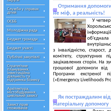
округи
Отримання допомоги 
Служба у справах
дітей
не міф, а реальність!
У четвер
ОСББ
Хорольс
Молодіжна рада
інформац
об'єднал
Бюджет громади
внутрішньо
Бюджет участі
з інвалідністю, старост, 
комітету, структурних п
Публічні закупівлі
зацікавлених сторін. На з
Стратегічне
грошової допомоги від 
планування,
інвестиційна
Програми екстреної п
діяльність та
(«Emergency Livelihoods P
підтримка бізнесу
Архітектура,
містобудування,
цивільний захист
Як постраждалим від
матеріальну допомогу
Захист прав
споживачів