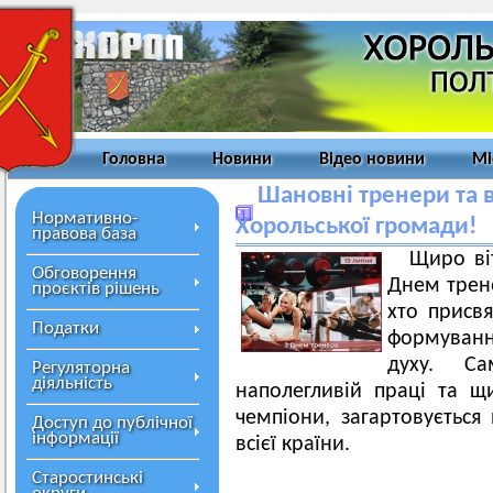
Головна
Новини
Відео новини
Мі
Шановні тренери та 
Нормативно-
Хорольської громади!
правова база
Щиро ві
Обговорення
Днем трене
проєктів рішень
хто присв
Податки
формуванн
духу. Са
Регуляторна
діяльність
наполегливій праці та щ
чемпіони, загартовується
Доступ до публічної
інформації
всієї країни.
Старостинські