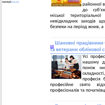
матері
альну
районної в
до суб’єк
міської територіальн
невідкладних заходів щ
безпеки на період жнив, а
Шановні працівники б
та ветерани облікової 
Усі профес
нашому ди
поміж ни
складності
професія 
професійне свято від
професіоналів та початківц