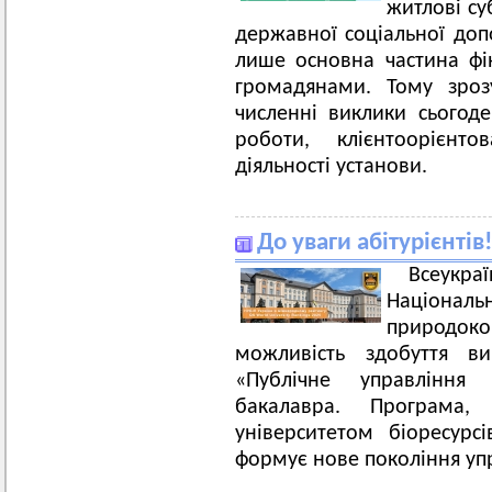
житлові суб
державної соціальної доп
лише основна частина фі
громадянами. Тому зроз
численні виклики сьогод
роботи, клієнтоорієнто
діяльності установи.
До уваги абітурієнтів!
Всеукра
Національ
природоко
можливість здобуття ви
«Публічне управління
бакалавра. Програма,
університетом біоресурс
формує нове покоління упр