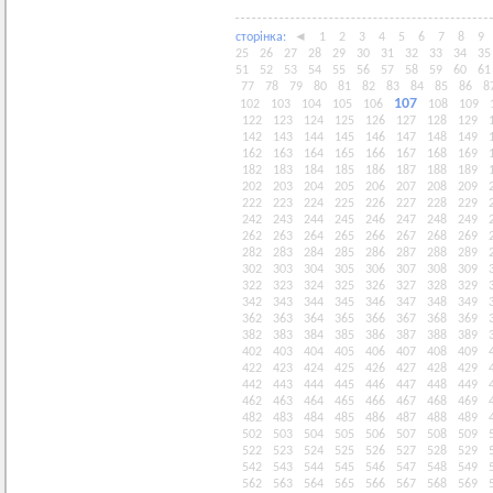
сторiнка:
◄
1
2
3
4
5
6
7
8
9
25
26
27
28
29
30
31
32
33
34
35
51
52
53
54
55
56
57
58
59
60
61
77
78
79
80
81
82
83
84
85
86
8
107
102
103
104
105
106
108
109
122
123
124
125
126
127
128
129
142
143
144
145
146
147
148
149
162
163
164
165
166
167
168
169
182
183
184
185
186
187
188
189
202
203
204
205
206
207
208
209
222
223
224
225
226
227
228
229
242
243
244
245
246
247
248
249
262
263
264
265
266
267
268
269
282
283
284
285
286
287
288
289
302
303
304
305
306
307
308
309
322
323
324
325
326
327
328
329
342
343
344
345
346
347
348
349
362
363
364
365
366
367
368
369
382
383
384
385
386
387
388
389
402
403
404
405
406
407
408
409
422
423
424
425
426
427
428
429
442
443
444
445
446
447
448
449
462
463
464
465
466
467
468
469
482
483
484
485
486
487
488
489
502
503
504
505
506
507
508
509
522
523
524
525
526
527
528
529
542
543
544
545
546
547
548
549
562
563
564
565
566
567
568
569