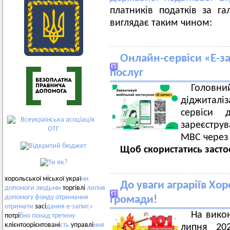
платників податків за га
виглядає таким чином:
Онлайн-сервіси «Е-з
послуг
Головни
діджиталі
сервіси 
зареєструв
МВС через 
Щоб скористатись засто
хорольської міської украї
ни
До уваги аграріїв Хор
допомоги
людьми
торгівлі
липня
допомогу
фонду
отримання
громади!
отримати
засі
дання
е-запис»
На вико
потрі
бно
понад
третину
клієнтоорієнтовані
сть
управлі
ння
липня 20