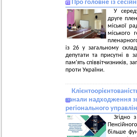
Про головне із сесійн
У серед
друге плен
міської ра
міського 
пленарного
із 26 у загальному скла
депутати та присутні в 
пам'ять співвітчизників, з
проти України.
Клієнтоорієнтованіст
канали надходження з
регіонального управлі
Згідно 
Пенсійного
більше фун