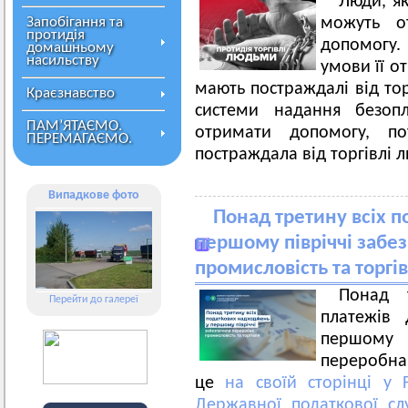
Люди, як
Запобігання та
можуть о
протидія
допомогу.
домашньому
насильству
умови її о
мають постраждалі від то
Краєзнавство
системи надання безоп
ПАМ’ЯТАЄМО.
отримати допомогу, по
ПЕРЕМАГАЄМО.
постраждала від торгівлі 
Випадкове фото
Понад третину всіх 
першому півріччі забе
промисловість та торгі
Понад т
Перейти до галереї
платежів
першому п
переробна
це
на своїй сторінці у 
Державної податкової сл