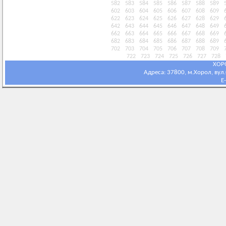
582
583
584
585
586
587
588
589
602
603
604
605
606
607
608
609
622
623
624
625
626
627
628
629
642
643
644
645
646
647
648
649
662
663
664
665
666
667
668
669
682
683
684
685
686
687
688
689
702
703
704
705
706
707
708
709
722
723
724
725
726
727
728
ХОР
Адреса: 37800, м.Хорол, вул.С
E