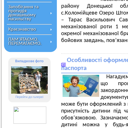
району Донецької об
Запобігання та
протидія
с.Коломійцеве Озеро Штом
домашньому
насильству
– Тарас Васильович Сав
механізованої роти 1 ме
Краєзнавство
окремої механізованої бри
ПАМ’ЯТАЄМО.
бойових завдань, пов’язан
ПЕРЕМАГАЄМО.
Особливості оформле
Випадкове фото
паспорта
Нагадує
що проц
закордонн
документу
Перейти до галереї
може бути оформлений з н
присутність дитини під 
обов’язковою. Зазначає
дитині можна у будь-як