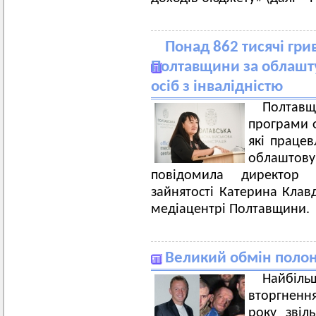
Понад 862 тисячі гр
Полтавщини за облашту
осіб з інвалідністю
Полтавщ
програми ф
які працев
облаштову
повідомила директор 
зайнятості Катерина Клавд
медіацентрі Полтавщини.
Великий обмін поло
Найбіл
вторгненн
року звіл