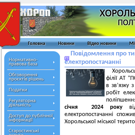
Головна
Новини
Відео новини
Мі
Повідомлення про ти
Нормативно-
електропостачанні
правова база
Хорольс
Обговорення
філії АТ 
проєктів рішень
в зв’язку
Податки
робіт еле
поліпшенн
Регуляторна
діяльність
січня
2024 року
в
електропостачанні спожив
Доступ до публічної
інформації
Хорольської міської терит
Старостинські