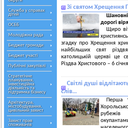
округи
Зі святом Хрещення 
Служба у справах
дітей
Шановні
дорогі вір
ОСББ
Щиро ві
Молодіжна рада
християнсь
згадку про Хрещення хри
Бюджет громади
найбільших свят різдв
Бюджет участі
католицькій церкві це с
Різдва Христового – 6 січня
Публічні закупівлі
Стратегічне
планування,
Світлі душі відлітают
інвестиційна
діяльність та
слів…
підтримка бізнесу
Перша т
Архітектура,
містобудування,
Хорольськ
цивільний захист
рубежів
окупанта
Захист прав
споживачів
населено