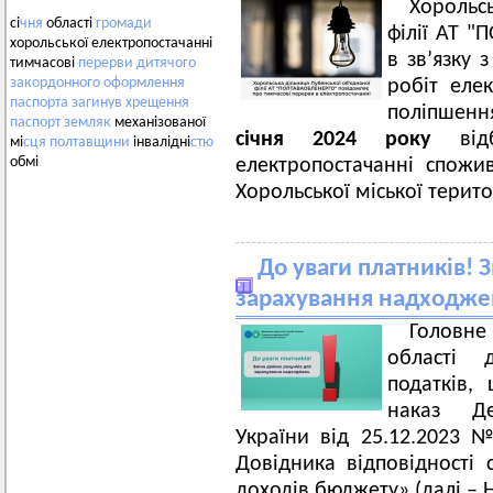
Хорольс
сі
чня
області
громади
філії АТ 
хорольської електропостачанні
в зв’язку
тимчасові
перерви
дитячого
закордонного
оформлення
робіт еле
паспорта
загинув
хрещення
поліпшен
паспорт
земляк
механізованої
січня
2024 року
ві
мі
сця
полтавщини
інвалідні
стю
обмі
електропостачанні спожив
Хорольської міської терит
До уваги платників! 
зарахування надходже
Головн
області 
податків,
наказ Де
України від 25.12.2023
Довідника відповідності с
доходів бюджету» (далі – Н