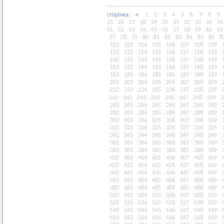
сторiнка:
◄
1
2
3
4
5
6
7
8
9
25
26
27
28
29
30
31
32
33
34
35
51
52
53
54
55
56
57
58
59
60
61
77
78
79
80
81
82
83
84
85
86
8
102
103
104
105
106
107
108
109
122
123
124
125
126
127
128
129
142
143
144
145
146
147
148
149
162
163
164
165
166
167
168
169
182
183
184
185
186
187
188
189
202
203
204
205
206
207
208
209
222
223
224
225
226
227
228
229
242
243
244
245
246
247
248
249
2
262
263
264
265
266
267
268
269
282
283
284
285
286
287
288
289
302
303
304
305
306
307
308
309
322
323
324
325
326
327
328
329
342
343
344
345
346
347
348
349
362
363
364
365
366
367
368
369
382
383
384
385
386
387
388
389
402
403
404
405
406
407
408
409
422
423
424
425
426
427
428
429
442
443
444
445
446
447
448
449
462
463
464
465
466
467
468
469
482
483
484
485
486
487
488
489
502
503
504
505
506
507
508
509
522
523
524
525
526
527
528
529
542
543
544
545
546
547
548
549
562
563
564
565
566
567
568
569