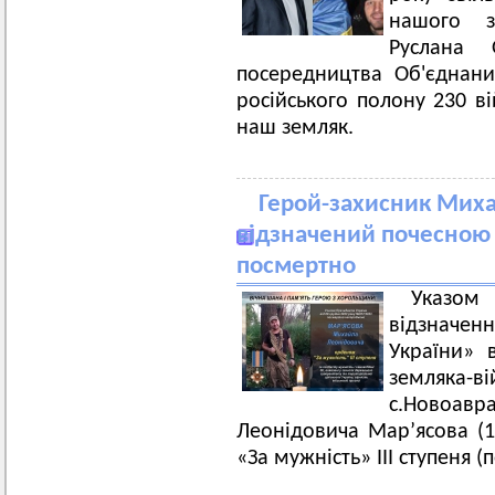
нашого з
Руслана 
посередництва Об'єднани
російського полону 230 ві
наш земляк.
Герой-захисник Мих
відзначений почесною 
посмертно
Указо
відзнач
України» 
земляк
с.Новоа
Леонідовича Мар’ясова (1
«За мужність» ІІІ ступеня (