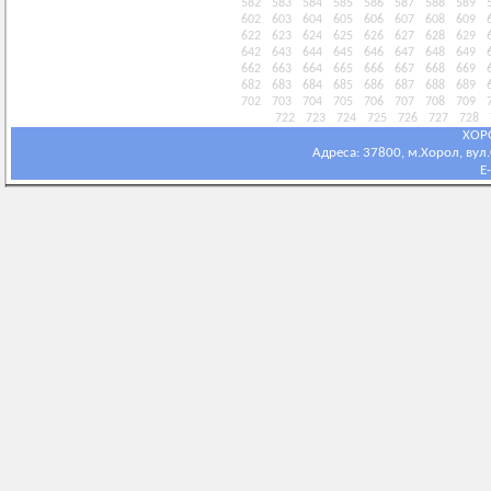
582
583
584
585
586
587
588
589
602
603
604
605
606
607
608
609
622
623
624
625
626
627
628
629
642
643
644
645
646
647
648
649
662
663
664
665
666
667
668
669
682
683
684
685
686
687
688
689
702
703
704
705
706
707
708
709
722
723
724
725
726
727
728
ХОР
Адреса: 37800, м.Хорол, вул.С
E