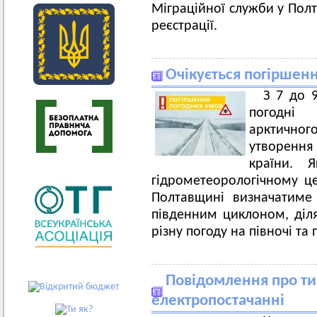
Міграційної служби у Полт
реєстрації.
Очікується погіршен
З 7 до 9
погодні
арктично
утворенн
країни. 
гідрометеорологічному це
Полтавщині визначатиме
південним циклоном, діля
різну погоду на півночі та 
Повідомлення про ти
електропостачанні