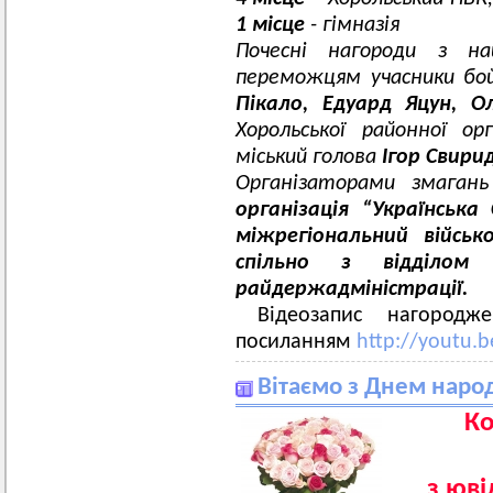
1 місце
- гімназія
Почесні нагороди з н
переможцям учасники бой
Пікало, Едуард Яцун, 
Хорольської районної орга
міський голова
Ігор Свири
Організаторами змагань
організація “Українська
міжрегіональний військ
спільно з відділом
райдержадміністрації.
Відеозапис нагород
посиланням
http://youtu.
Вітаємо з Днем наро
Колек
з юві