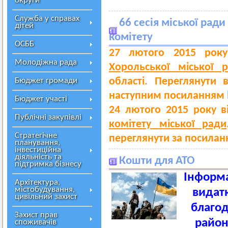
округи
Служба у справах
66 сесія міської ради
дітей
комітету
ОСББ
27 лютого 2015 рок
Молодіжна рада
Хорольської міської 
області. Переглянути 
Бюджет громади
наступним посиланням
Бюджет участі
24 лютого 2015 року 
Публічні закупівлі
комітету міської ради
Стратегічне
переглянути за посила
планування,
інвестиційна
діяльність та
Кошти для АТО
підтримка бізнесу
Інформа
Архітектура,
містобудування,
видатк
цивільний захист
благод
Захист прав
район
споживачів