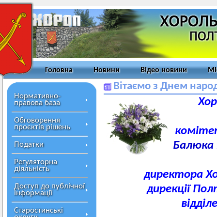
Головна
Новини
Відео новини
Мі
Вітаємо з Днем наро
Нормативно-
Хор
правова база
Обговорення
проєктів рішень
коміте
Балюка 
Податки
Регуляторна
діяльність
директора Хо
Доступ до публічної
дирекції Пол
інформації
відділ
Старостинські