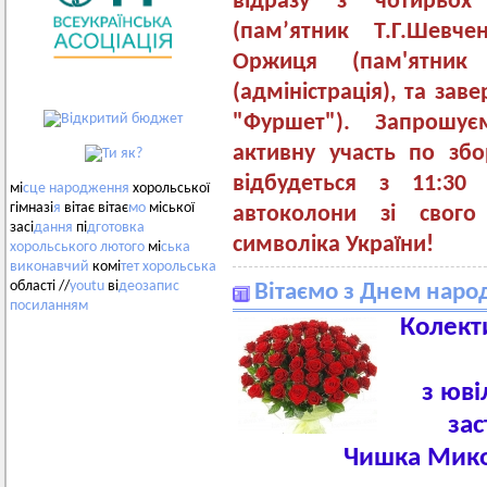
відразу з чотирьох
(пам’ятник Т.Г.Шевчен
Оржиця (пам'ятник 
(адміністрація), та за
"Фуршет"). Запрошу
активну участь по збо
відбудеться з 11:30
мі
сце
народження
хорольської
гімназі
я
вітає вітає
мо
міської
автоколони зі свого
засі
дання
пі
дготовка
символіка України!
хорольського
лютого
мі
ська
виконавчий
комі
тет
хорольська
області //
youtu
ві
деозапис
Вітаємо з Днем наро
посиланням
Колект
з юві
зас
Чишка Мико