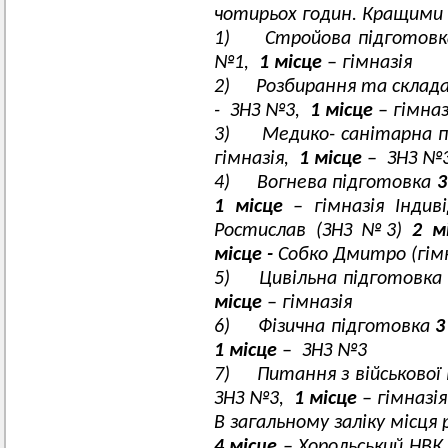
чотирьох годин. Кращими 
1) Стройова підготов
№1,
1 місце
– гімназія
2) Розбирання та скла
- ЗНЗ №3,
1 місце
– гімназ
3) Медико- санітарна п
гімназія,
1 місце
– ЗНЗ №
4) Вогнева підготовка
3
1 місце
– гімназія Індив
Ростислав (ЗНЗ №3)
2 м
місце -
Собко Дмитро (гімн
5) Цивільна підготовка
місце
– гімназія
6) Фізична підготовка
3
1 місце
– ЗНЗ №3
7) Питання з військової
ЗНЗ №3,
1 місце
– гімназія
В загальному заліку місця
4 місце
– Хорольський НВК