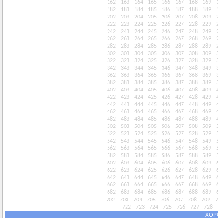
162
163
164
165
166
167
168
169
182
183
184
185
186
187
188
189
202
203
204
205
206
207
208
209
222
223
224
225
226
227
228
229
242
243
244
245
246
247
248
249
262
263
264
265
266
267
268
269
282
283
284
285
286
287
288
289
302
303
304
305
306
307
308
309
322
323
324
325
326
327
328
329
342
343
344
345
346
347
348
349
362
363
364
365
366
367
368
369
382
383
384
385
386
387
388
389
402
403
404
405
406
407
408
409
422
423
424
425
426
427
428
429
442
443
444
445
446
447
448
449
462
463
464
465
466
467
468
469
482
483
484
485
486
487
488
489
502
503
504
505
506
507
508
509
522
523
524
525
526
527
528
529
542
543
544
545
546
547
548
549
562
563
564
565
566
567
568
569
582
583
584
585
586
587
588
589
602
603
604
605
606
607
608
609
622
623
624
625
626
627
628
629
642
643
644
645
646
647
648
649
662
663
664
665
666
667
668
669
682
683
684
685
686
687
688
689
702
703
704
705
706
707
708
709
7
722
723
724
725
726
727
728
ХОР