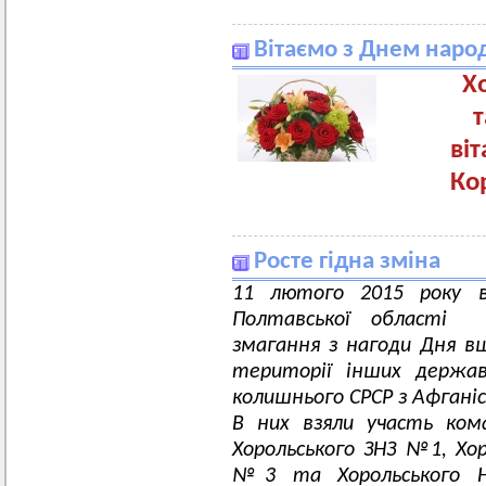
Вітаємо з Днем наро
Х
т
ві
Кор
Росте гідна зміна
11 лютого 2015 року в 
Полтавської області в
змагання з нагоди Дня вш
території інших держав
колишнього СРСР з Афгані
В них взяли участь ком
Хорольського ЗНЗ №1, Хоро
№3 та Хорольського НВ