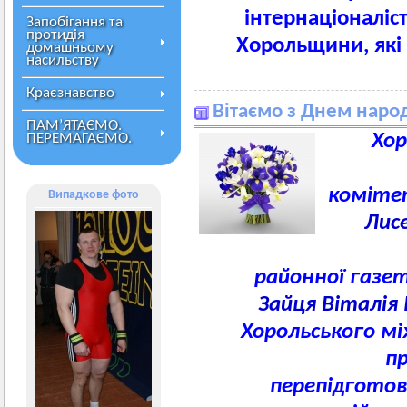
інтернаціоналіс
Запобігання та
протидія
Хорольщини, які 
домашньому
насильству
Краєзнавство
Вітаємо з Днем наро
ПАМ’ЯТАЄМО.
Хор
ПЕРЕМАГАЄМО.
коміте
Випадкове фото
Лис
районної газе
Зайця Віталія 
Хорольського м
пр
перепідготов