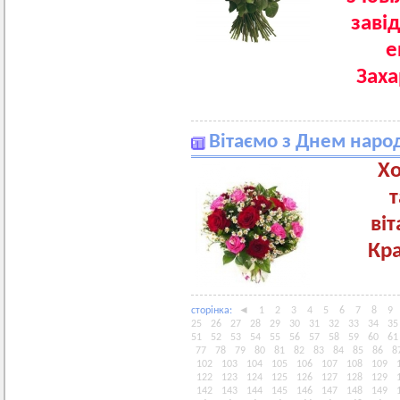
завід
е
Захарову Т
Вітаємо з Днем наро
Хо
т
ві
Кра
сторiнка:
◄
1
2
3
4
5
6
7
8
9
25
26
27
28
29
30
31
32
33
34
35
51
52
53
54
55
56
57
58
59
60
61
77
78
79
80
81
82
83
84
85
86
8
102
103
104
105
106
107
108
109
122
123
124
125
126
127
128
129
142
143
144
145
146
147
148
149