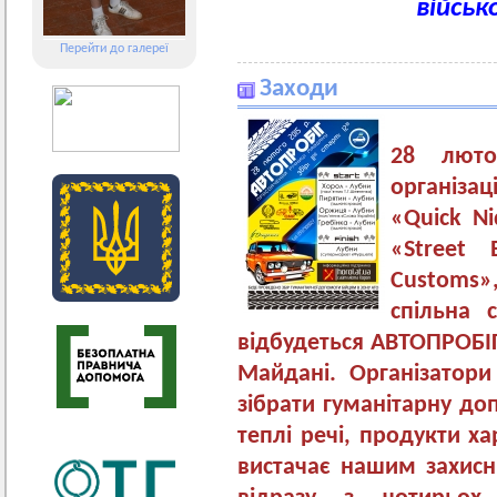
військ
Перейти до галереї
Заходи
28 люто
організа
«Quick Ni
«Street 
Customs
спільна 
відбудеться АВТОПРОБІГ
Майдані. Організатор
зібрати гуманітарну до
теплі речі, продукти х
вистачає нашим захис