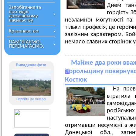
Днем танк
Запобігання та
протидія
гордість З
домашньому
незламної могутності та 
насильству
тільки професія, це героїч
Краєзнавство
залізним характером. Бойо
немало славних сторінок у
ПАМ’ЯТАЄМО.
ПЕРЕМАГАЄМО.
Майже два роки вваж
Випадкове фото
Хорольщину повернувс
Костюк
На прев
втратила 
Перейти до галереї
самовідд
російськи
наступал
отримавши несумісні з ж
Донецької обл., заг