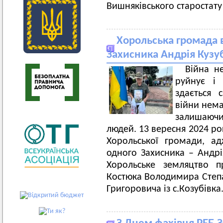
Вишняківського старостат
Хорольська громада в
Захисника Андрія Кузу
Війна н
руйнує і 
здається 
війни нема
залишаючи 
людей. 13 вересня 2024 р
Хорольської громади, а
одного Захисника – Андрі
Хорольське земляцтво п
Костюка Володимира Степан
Григоровича із с.Козубівка