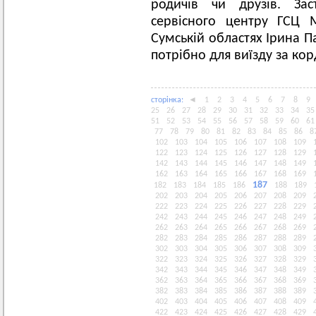
родичів чи друзів. Зас
сервісного центру ГСЦ М
Сумській областях Ірина П
потрібно для виїзду за кор
сторiнка:
◄
1
2
3
4
5
6
7
8
9
25
26
27
28
29
30
31
32
33
34
35
51
52
53
54
55
56
57
58
59
60
61
77
78
79
80
81
82
83
84
85
86
8
102
103
104
105
106
107
108
109
122
123
124
125
126
127
128
129
142
143
144
145
146
147
148
149
162
163
164
165
166
167
168
169
187
182
183
184
185
186
188
189
202
203
204
205
206
207
208
209
222
223
224
225
226
227
228
229
242
243
244
245
246
247
248
249
262
263
264
265
266
267
268
269
282
283
284
285
286
287
288
289
302
303
304
305
306
307
308
309
322
323
324
325
326
327
328
329
342
343
344
345
346
347
348
349
362
363
364
365
366
367
368
369
382
383
384
385
386
387
388
389
402
403
404
405
406
407
408
409
422
423
424
425
426
427
428
429