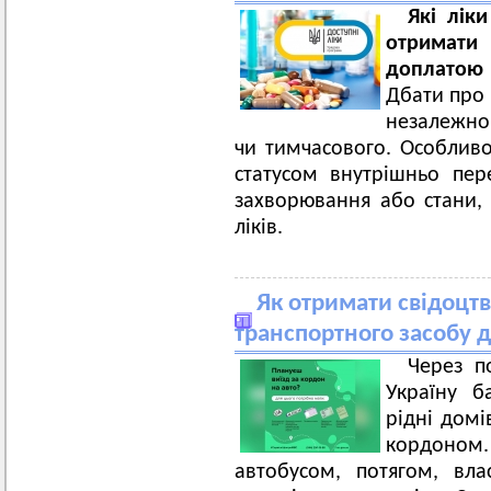
Які лік
отримати
доплатою
Дбати про 
незалежно
чи тимчасового. Особливо 
статусом внутрішньо пер
захворювання або стани,
ліків.
Як отримати свідоцтв
транспортного засобу д
Через п
Україну б
рідні домі
кордоном. 
автобусом, потягом, вл