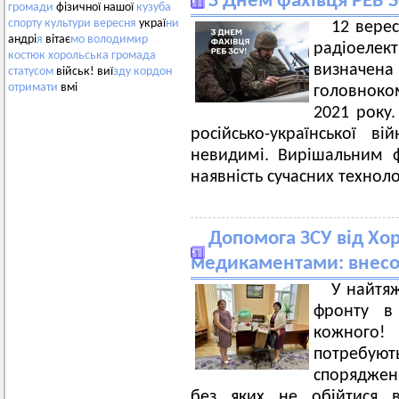
З Днем фахівця РЕБ З
громади
фізичної нашої
кузуба
спорту
культури
вересня
украї
ни
12 верес
андрі
я
вітає
мо
володимир
радіоеле
костюк
хорольська
громада
визнач
статусом
військ! виї
зду
кордон
отримати
вмі
головноко
2021 року.
російсько-української в
невидимі. Вирішальним 
наявність сучасних техноло
Допомога ЗСУ від Хо
медикаментами: внесо
У найтяж
фронту в
кожного!
потребую
спорядженн
без яких не обійтися 