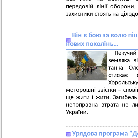
передовій лінії оборони,
захисники стоять на цілод
Він в бою за волю піш
нових поколінь…
Пекучий
земляка в
танка Оле
стискає
Хорольськ
моторошні звістки – спові
ще жити і жити. Загибель
непоправна втрата не л
України.
Урядова програма "До