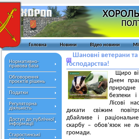
Головна
Новини
Відео новини
Мі
Шановні ветерани та
Нормативно-
господарства!
правова база
Щиро ві
Обговорення
Днем прац
проєктів рішень
природне 
Податки
безпеки і
Лісові н
Регуляторна
діяльність
дихати свіжим повітр
дбайливе і раціональне
Доступ до публічної
інформації
скарбу – обов’язок не л
громади.
Старостинські