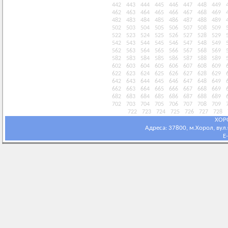
442
443
444
445
446
447
448
449
462
463
464
465
466
467
468
469
482
483
484
485
486
487
488
489
502
503
504
505
506
507
508
509
522
523
524
525
526
527
528
529
542
543
544
545
546
547
548
549
562
563
564
565
566
567
568
569
582
583
584
585
586
587
588
589
602
603
604
605
606
607
608
609
622
623
624
625
626
627
628
629
642
643
644
645
646
647
648
649
662
663
664
665
666
667
668
669
682
683
684
685
686
687
688
689
702
703
704
705
706
707
708
709
722
723
724
725
726
727
728
ХОР
Адреса: 37800, м.Хорол, вул.С
E