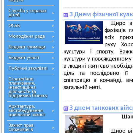
округи
Служба у справах
З Днем фізичної культ
дітей
Щиро ві
ОСББ
фахівців г
Молодіжна рада
всіх прих
руху Хор
Бюджет громади
культури і спорту. Важ
Бюджет участі
культури у повсякденному 
в людині життєво необхідн
Публічні закупівлі
ціль та послідовно її 
Стратегічне
співпрацю в команді, вм
планування,
загальній меті.
інвестиційна
діяльність та
підтримка бізнесу
Архітектура,
З днем танкових війс
містобудування,
цивільний захист
Шано
Захист прав
споживачів
Щиро ві