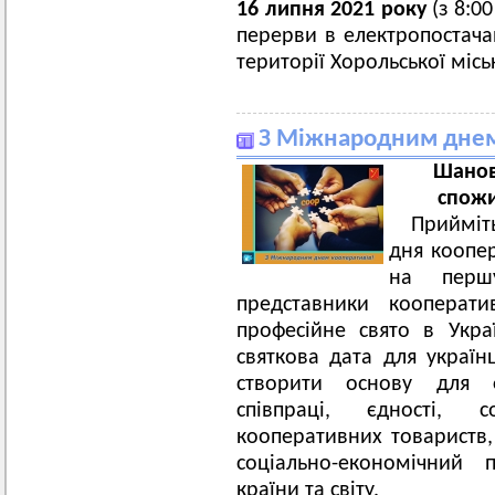
16 липня 2021 року
(з 8:00
перерви в електропостача
території Хорольської місь
З Міжнародним днем
Шанов
спожи
Прийміт
дня коопер
на перш
представники кооперати
професійне свято в Укра
святкова дата для українц
створити основу для 
співпраці, єдності, с
кооперативних товариств, 
соціально-економічний 
країни та світу.