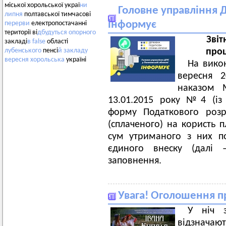
міської хорольської украї
ни
Головне управління Д
липня
полтавської тимчасові
інформує
перерви
електропостачанні
території ві
дбудуться
опорного
Звіт
закладі
в
false
області
проц
лубенського
пенсі
й
закладу
вересня
хорольська
україні
На вико
вересня 
наказом М
13.01.2015 року №4 (із
форму Податкового розр
(сплаченого) на користь п
сум утриманого з них п
єдиного внеску (далі 
заповнення.
Увага! Оголошення пр
У ніч 
відзначают