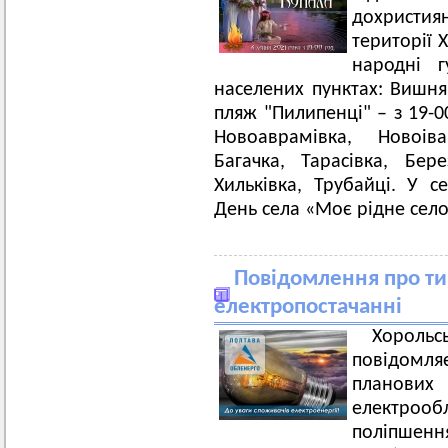
дохристиян
території 
народні г
населених пунктах: Вишняк
пляж "Пилипенці" – з 19-0
Новоаврамівка, Новоіва
Багачка, Тарасівка, Бере
Хильківка, Трубайці. У с
День села «Моє рідне село
Повідомлення про ти
електропостачанні
Хорольс
повідомл
плано
електроо
поліпшенн