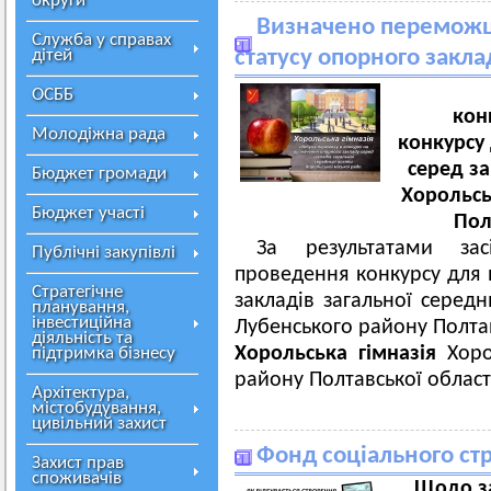
округи
Визначено переможця
Служба у справах
дітей
статусу опорного закла
ОСББ
кон
Молодіжна рада
конкурсу
серед за
Бюджет громади
Хорольсь
Бюджет участі
Пол
За результатами зас
Публічні закупівлі
проведення конкурсу для 
Стратегічне
закладів загальної середн
планування,
інвестиційна
Лубенського району Полта
діяльність та
Хорольська гімназія
Хоро
підтримка бізнесу
району Полтавської област
Архітектура,
містобудування,
цивільний захист
Фонд соціального ст
Захист прав
споживачів
Щодо з