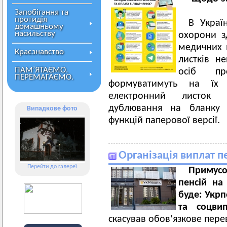
Запобігання та
протидія
В Украї
домашньому
насильству
охорони з
медичних в
Краєзнавство
листків не
ПАМ’ЯТАЄМО.
осіб пр
ПЕРЕМАГАЄМО.
формуватимуть на їх 
електронний листок 
дублювання на бланку 
Випадкове фото
функцій паперової версії.
Організація виплат п
Перейти до галереї
Примус
пенсій на
буде: Укрп
та соцви
скасував обов’язкове пере