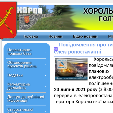
Головна
Новини
Відео новини
Мі
Повідомлення про ти
Нормативно-
електропостачанні
правова база
Хорольс
Обговорення
повідомл
проєктів рішень
плано
Податки
електроо
поліпшенн
Регуляторна
діяльність
23 липня 2021 року
(з 8:00
перерви в електропостача
Доступ до публічної
інформації
території Хорольської місь
Старостинські