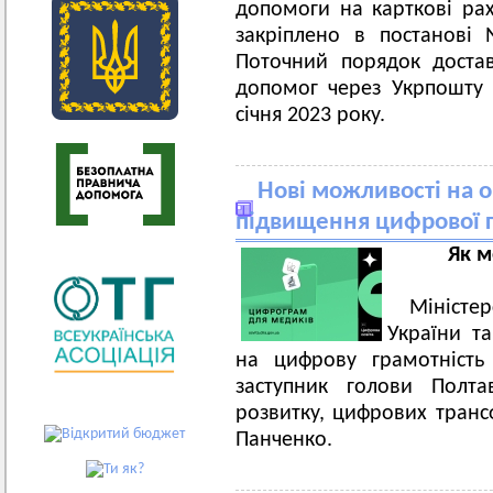
допомоги на карткові рах
закріплено в постанові
Поточний порядок достав
допомог через Укрпошту
січня 2023 року.
Нові можливості на 
підвищення цифрової г
Як м
Мініст
України т
на цифрову грамотність
заступник голови Полт
розвитку, цифрових трансф
Панченко.