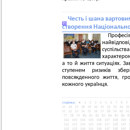
Честь і шана вартови
створення Національної
Профес
найвідпо
суспільст
характером
а то й життя ситуаціях. З
ступенем ризиків збе
повсякденного життя, гр
кожного українця.
сторiнка:
◄
1
2
3
4
5
6
7
8
9
25
26
27
28
29
30
31
32
33
34
35
51
52
53
54
55
56
57
58
59
60
61
77
78
79
80
81
82
83
84
85
86
8
102
103
104
105
106
107
108
109
122
123
124
125
126
127
128
129
142
143
144
145
146
147
148
149