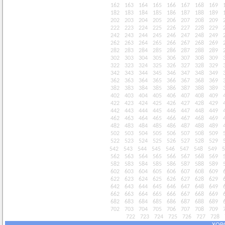
162
163
164
165
166
167
168
169
182
183
184
185
186
187
188
189
202
203
204
205
206
207
208
209
222
223
224
225
226
227
228
229
242
243
244
245
246
247
248
249
262
263
264
265
266
267
268
269
282
283
284
285
286
287
288
289
302
303
304
305
306
307
308
309
322
323
324
325
326
327
328
329
342
343
344
345
346
347
348
349
362
363
364
365
366
367
368
369
382
383
384
385
386
387
388
389
402
403
404
405
406
407
408
409
422
423
424
425
426
427
428
429
442
443
444
445
446
447
448
449
462
463
464
465
466
467
468
469
482
483
484
485
486
487
488
489
502
503
504
505
506
507
508
509
522
523
524
525
526
527
528
529
542
543
544
545
546
547
548
549
5
562
563
564
565
566
567
568
569
582
583
584
585
586
587
588
589
602
603
604
605
606
607
608
609
622
623
624
625
626
627
628
629
642
643
644
645
646
647
648
649
662
663
664
665
666
667
668
669
682
683
684
685
686
687
688
689
702
703
704
705
706
707
708
709
722
723
724
725
726
727
728
ХОР