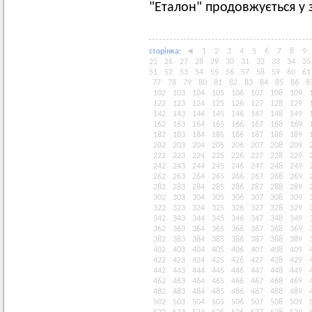
"Еталон" продовжується у
сторiнка:
◄
1
2
3
4
5
6
7
8
9
25
26
27
28
29
30
31
32
33
34
35
51
52
53
54
55
56
57
58
59
60
61
77
78
79
80
81
82
83
84
85
86
8
102
103
104
105
106
107
108
109
122
123
124
125
126
127
128
129
142
143
144
145
146
147
148
149
162
163
164
165
166
167
168
169
182
183
184
185
186
187
188
189
202
203
204
205
206
207
208
209
222
223
224
225
226
227
228
229
242
243
244
245
246
247
248
249
262
263
264
265
266
267
268
269
282
283
284
285
286
287
288
289
302
303
304
305
306
307
308
309
322
323
324
325
326
327
328
329
342
343
344
345
346
347
348
349
362
363
364
365
366
367
368
369
382
383
384
385
386
387
388
389
402
403
404
405
406
407
408
409
422
423
424
425
426
427
428
429
442
443
444
445
446
447
448
449
462
463
464
465
466
467
468
469
482
483
484
485
486
487
488
489
502
503
504
505
506
507
508
509