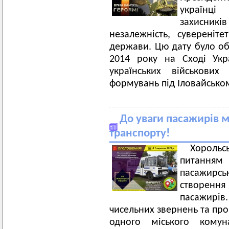
українці
захисників
незалежність, сувереніте
держави. Цю дату було об
2014 року на Сході Укра
українських військових
формувань під Іловайськом
До уваги пасажирів м
транспорту!
Хороль
питанням
пасажирс
створенн
пасажирів
чисельних звернень та про
одного міського комун