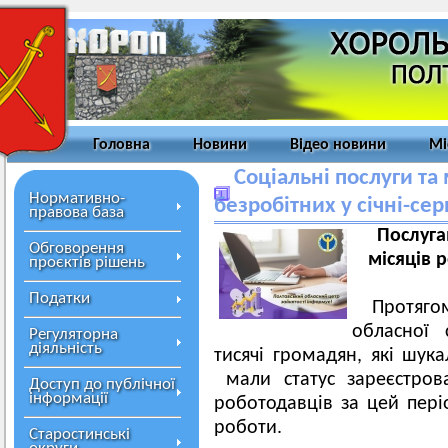
Головна
Новини
Відео новини
Мі
Соціальні послуги та
Нормативно-
безробітних у січні-сер
правова база
Послуга
Обговорення
місяців
р
проєктів рішень
Податки
Протяго
обласної 
Регуляторна
діяльність
тисячі громадян, які шука
мали статус зареєстрова
Доступ до публічної
інформації
роботодавців за цей пері
роботи.
Старостинські