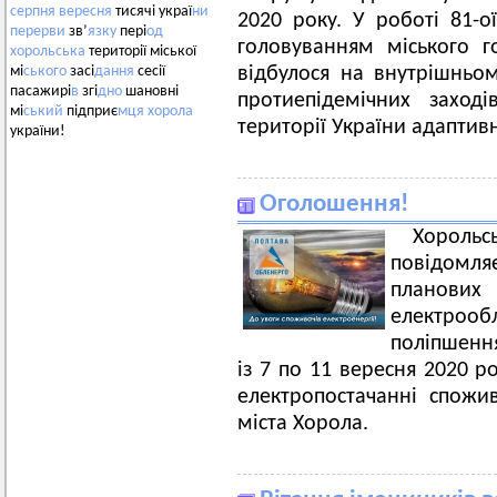
серпня
вересня
тисячі украї
ни
2020 року. У роботі 81-ої
перерви
зв’
язку
пері
од
головуванням міського г
хорольська
території міської
відбулося на внутрішньо
мі
ського
засі
дання
сесії
пасажирі
в
згі
дно
шановні
протиепідемічних заход
мі
ський
підприє
мця
хорола
території України адаптив
україни!
Оголошення!
Хорольс
повідомл
плано
електроо
поліпшення
із 7 по 11 вересня 2020 р
електропостачанні спожив
міста Хорола.