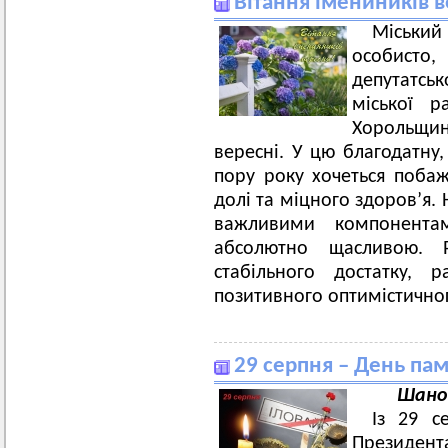
Вітання імениників в
Міський
особисто
депутатськ
міської р
Хорольщин
вересні. У цю благодатну
пору року хочеться поба
долі та міцного здоров’я.
важливими компонента
абсолютно щасливою. Р
стабільного достатку,
позитивного оптимістично
29 серпня – День пам
Шанов
Із 29 с
Президент