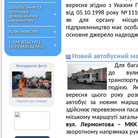
вересня згідно з Указом
Запобігання та
протидія
від 05.10.1998 року №1110
домашньому
як для органу місцев
насильству
підприємництво має особл
Краєзнавство
основне джерело надходже
ПАМ’ЯТАЄМО.
ПЕРЕМАГАЄМО.
Новий автобусний ма
Для баг
Випадкове фото
до вули
транспорт
подією. Я
вересня цього року ро
Перейти до галереї
автобус за новим маршр
здійснює перевезення пас
міському маршруті загаль
вул. Лермонтова – МКК
зворотному напрямках рух