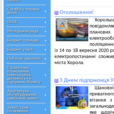
округи
Служба у справах
Оголошення!
дітей
Хорольс
ОСББ
повідомл
Молодіжна рада
плано
електроо
Бюджет громади
поліпшення
Бюджет участі
із 14 по 18 вересня 2020 
електропостачанні спожив
Публічні закупівлі
міста Хорола.
Стратегічне
планування,
інвестиційна
діяльність та
З Днем підприємця У
підтримка бізнесу
Шановні 
Архітектура,
приватног
містобудування,
цивільний захист
вітання з
загальнод
Захист прав
споживачів
яке щоріч