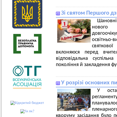
Зі святом Першого д
Шановні
нового
довгоочік
освітньо
святкової
вклоняюся перед вчите
відповідальна суспільн
покоління й закладення ф
У розрізі основних пи
У оста
регламен
планува
пленарного
кворуму засідання було п