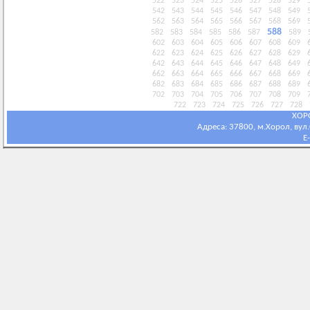
522
523
524
525
526
527
528
529
542
543
544
545
546
547
548
549
562
563
564
565
566
567
568
569
588
582
583
584
585
586
587
589
602
603
604
605
606
607
608
609
622
623
624
625
626
627
628
629
642
643
644
645
646
647
648
649
662
663
664
665
666
667
668
669
682
683
684
685
686
687
688
689
702
703
704
705
706
707
708
709
722
723
724
725
726
727
728
ХОР
Адреса: 37800, м.Хорол, вул.С
E