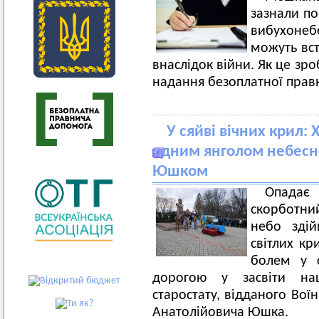
зазнали по
вибухонебе
можуть вст
внаслідок війни. Як це зр
надання безоплатної прав
У сяйві вічних крил
одним янголом небесно
Юшком
Опадає
скорботни
небо здій
світлих кр
болем у 
дорогою у засвіти на
старостату, відданого Вої
Анатолійовича Юшка.