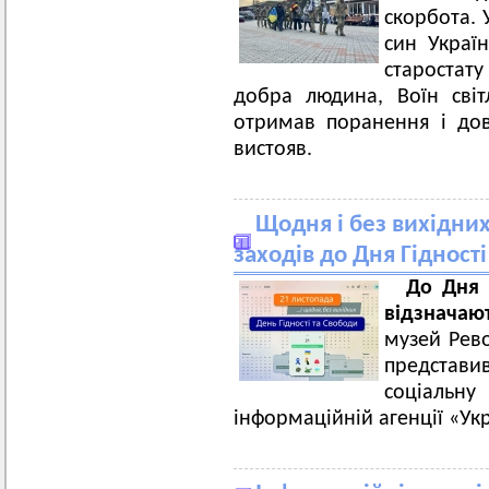
скорбота. 
син Украї
старостату
добра людина, Воїн світ
отримав поранення і дов
вистояв.
Щодня і без вихідни
заходів до Дня Гідност
До Дня 
відзнача
музей Рево
представив
соціаль
інформаційній агенції «У