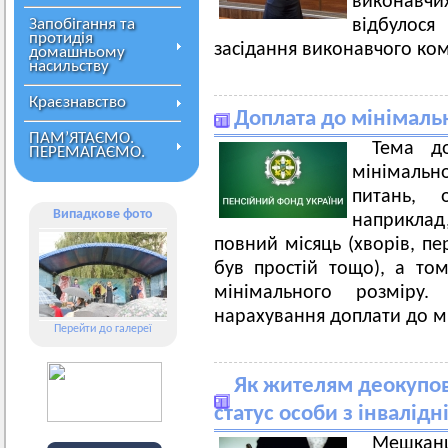
виконавчи
Запобігання та
відбулося
протидія
засідання виконавчого ком
домашньому
насильству
Краєзнавство
Доплата до мінімаль
ПАМ’ЯТАЄМО.
Тема д
ПЕРЕМАГАЄМО.
мінімально
питань, 
Випадкове фото
наприкла
повний місяць (хворів, пе
був простій тощо), а то
мінімального розміру.
нарахування доплати до мі
Перейти до галереї
Як жителям деокупов
статус особи з інвалідн
Мешкан