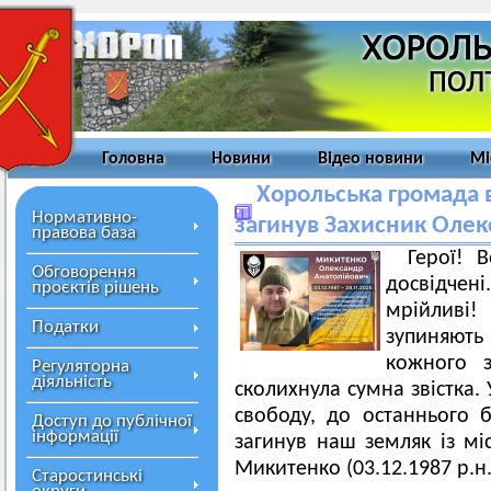
Головна
Новини
Відео новини
Мі
Хорольська громада в
Нормативно-
загинув Захисник Оле
правова база
Герої! 
Обговорення
досвідчені
проєктів рішень
мрійливі
Податки
зупиняют
кожного з
Регуляторна
діяльність
сколихнула сумна звістка.
свободу, до останнього 
Доступ до публічної
інформації
загинув наш земляк із мі
Микитенко (03.12.1987 р.н.
Старостинські