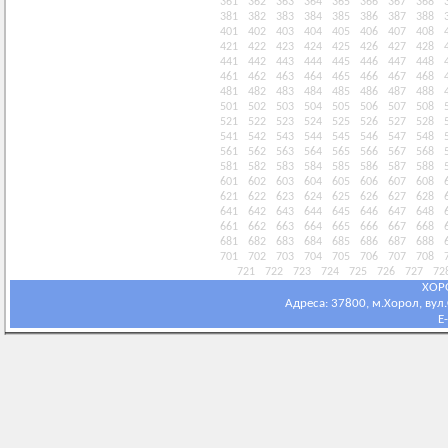
361
362
363
364
365
366
367
368
381
382
383
384
385
386
387
388
401
402
403
404
405
406
407
408
421
422
423
424
425
426
427
428
441
442
443
444
445
446
447
448
461
462
463
464
465
466
467
468
481
482
483
484
485
486
487
488
501
502
503
504
505
506
507
508
521
522
523
524
525
526
527
528
541
542
543
544
545
546
547
548
561
562
563
564
565
566
567
568
581
582
583
584
585
586
587
588
601
602
603
604
605
606
607
608
621
622
623
624
625
626
627
628
641
642
643
644
645
646
647
648
661
662
663
664
665
666
667
668
681
682
683
684
685
686
687
688
701
702
703
704
705
706
707
708
721
722
723
724
725
726
727
72
ХОР
Адреса: 37800, м.Хорол, вул.С
E