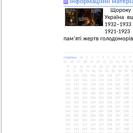
Інформаційні матері
Щороку 
Україна в
1932–1933
1921-1923 
пам’яті жертв голодоморів
сторiнка:
◄
1
2
3
4
5
6
7
8
9
25
26
27
28
29
30
31
32
33
34
35
51
52
53
54
55
56
57
58
59
60
76
77
78
79
80
81
82
83
84
85
8
101
102
103
104
105
106
107
108
121
122
123
124
125
126
127
128
141
142
143
144
145
146
147
148
161
162
163
164
165
166
167
168
181
182
183
184
185
186
187
188
201
202
203
204
205
206
207
208
221
222
223
224
225
226
227
228
241
242
243
244
245
246
247
248
261
262
263
264
265
266
267
268
281
282
283
284
285
286
287
288
301
302
303
304
305
306
307
308
321
322
323
324
325
326
327
328
341
342
343
344
345
346
347
348