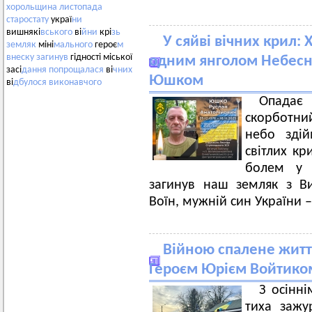
хорольщина
листопада
старостату
украї
ни
вишнякі
вського
ві
йни
крі
зь
У сяйві вічних крил:
земляк
міні
мального
героє
м
внеску
загинув
гідності міської
одним янголом Небесно
засі
дання
попрощалася
ві
чних
Юшком
ві
дбулося
виконавчого
Опадає
скорботни
небо здій
світлих кр
болем у с
загинув наш земляк з Ви
Воїн, мужній син України
Війною спалене житт
Героєм Юрієм Войтико
З осінн
тиха зажу