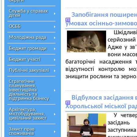
округи
Служба у справах
Запобігання поширен
дітей
умовах осінньо-зимово
ОСББ
Шкідли
Молодіжна рада
серйозний 
Адже у зв’
Бюджет громади
вони масов
Бюджет участі
багаторічні насадження 
відсутності контролю м
Публічні закупівлі
знищити рослини та зерно
Стратегічне
планування,
інвестиційна
діяльність та
Відбулося засідання 
підтримка бізнесу
Хорольської міської ра
Архітектура,
містобудування,
У четве
цивільний захист
засідань
Захист прав
заступника
споживачів