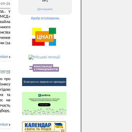
№1
-09-26
Докладніше
д., у
ПМСД»
Архів оголошень
ихайла
нного
мства
ечення
ми (за
ніше
-09-26
мо про
ізнесу
гідою
их та
рс на
участь
дбору,
ніше