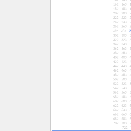
142
143
162
163
182
183
202
203
222
223
242
243
262
263
2
282
283
302
303
322
323
342
343
362
363
382
383
402
403
422
423
442
443
462
463
482
483
502
503
522
523
542
543
562
563
582
583
602
603
622
623
642
643
662
663
682
683
702
703
722