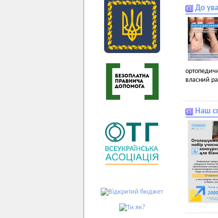
До ув
ортопедичн
власний ра
Наш сп