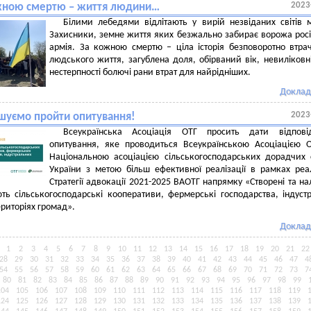
2023
жною смертю – життя людини…
Білими лебедями відлітають у вирій незвіданих світів 
Захисники, земне життя яких безжально забирає ворожа рос
армія. За кожною смертю – ціла історія безповоротно втра
людського життя, загублена доля, обірваний вік, невиліковн
нестерпності болючі рани втрат для найрідніших.
Доклад
2023
шуємо пройти опитування!
Всеукраїнська Асоціація ОТГ просить дати відпові
опитування, яке проводиться Всеукраїнською Асоціацією 
Національною асоціацією сільськогосподарських дорадчих
України з метою більш ефективної реалізації в рамках реал
Стратегії адвокації 2021-2025 ВАОТГ напрямку «Створені та н
ть сільськогосподарські кооперативи, фермерські господарства, індустр
ериторіях громад».
Доклад
1
2
3
4
5
6
7
8
9
10
11
12
13
14
15
16
17
18
19
20
21
22
28
29
30
31
32
33
34
35
36
37
38
39
40
41
42
43
44
45
46
47
4
54
55
56
57
58
59
60
61
62
63
64
65
66
67
68
69
70
71
72
73
7
80
81
82
83
84
85
86
87
88
89
90
91
92
93
94
95
96
97
98
99
104
105
106
107
108
109
110
111
112
113
114
115
116
117
118
119
124
125
126
127
128
129
130
131
132
133
134
135
136
137
138
139