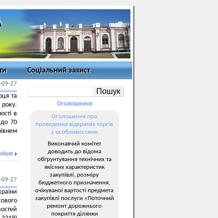
ти
Соціальний захист
-09-27
рця та
Оголошення
 року.
ості в
Оголошення про
 до 70
проведення відкритих торгів
рівнем
з особливостями
Виконавчий комітет
доводить до відома
ніше
обґрунтування технічних та
якісних характеристик
закупівлі, розміру
-09-27
бюджетного призначення,
очікуваної вартості предмета
країни
закупівлі послуги «Поточний
ового
ремонт дорожнього
остей
покриття ділянки