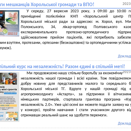
2023
аги мешканців Хорольської громади та ВПО!
У середу, 27 вересня 2023 року, з 09:00 до 10:00 го
приміщенні поліклініки КНП «Хорольський центр 
Хорольської міської ради за адресою: м. Хорол, вул. М
Полонського, 34, лікар-ортопед Полтавського казе
експериментального протезно-ортопедичного підприє
здійснюватиме прийом пацієнтів, які потребують забезп
им взуттям, протезами, ортезами (безкоштовно) та ортопедичними устілка
хунок).
Доклад
ільний курс на незалежність! Разом єдині в спільній меті!
2023
Ми продовжуємо нашу спільну боротьбу за економічну
незалежність нашої громади і всієї країни. Тож повідомляє
добру новину для представників малого та середнього б
Хорольської міської ТГ. Вдруге у нашій громаді під е
агропромхолдингу «Астарта», за підтримки її вітчизнян
німецьких партнерів, стартувала грантова програма «Ку
незалежність 2.0». Уже цієї осені ви можете подати заявку на 
у конкурсі, пройти навчання і стати учасником другого ві
отримавши реальний шанс на здобуття перемоги.
Доклад