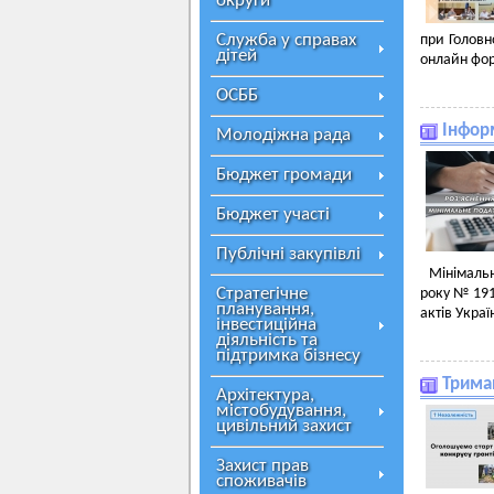
округи
Служба у справах
при Головн
дітей
онлайн фо
ОСББ
Інфор
Молодіжна рада
Бюджет громади
Бюджет участі
Публічні закупівлі
Мінімальн
Стратегічне
року № 191
планування,
актів Укра
інвестиційна
діяльність та
підтримка бізнесу
Тримай
Архітектура,
містобудування,
цивільний захист
Захист прав
споживачів