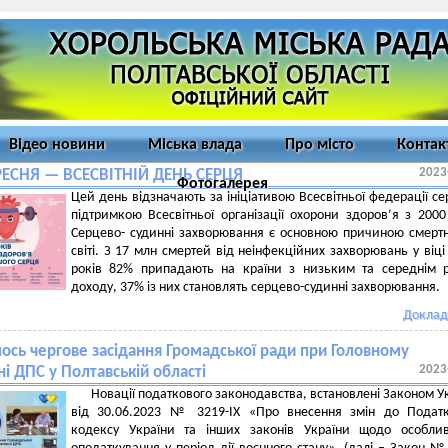
Відео новини
Міська влада
Про місто
Контак
2023
РЕСНЯ — ВСЕСВІТНІЙ ДЕНЬ СЕРЦЯ
Фотогалерея
Цей день відзначають за ініціативою Всесвітньої федерації се
підтримкою Всесвітньої організації охорони здоров’я з 2000
Серцево- судинні захворювання є основною причиною смертн
світі. З 17 млн смертей від неінфекційних захворювань у віці
років 82% припадають на країни з низьким та середнім 
доходу, 37% із них становлять серцево-судинні захворювання.
Доклад
лось чергове засідання Громадської ради при Головному
2023
ні ДПС у Полтавській області
Новації податкового законодавства, встановлені Законом У
від 30.06.2023 № 3219-ІХ «Про внесення змін до Податк
кодексу України та інших законів України щодо особлив