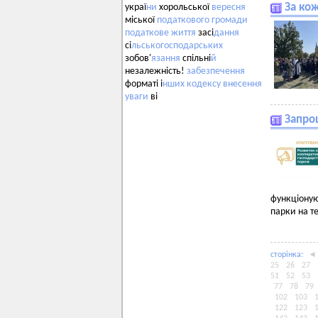
За ко
украї
ни
хорольської
вересня
міської
податкового
громади
податкове
життя
засі
дання
сі
льськогосподарських
зобов'
язання
спільні
й
незалежність!
забезпечення
форматі і
нших
кодексу
внесення
уваги
ві
Запро
функціоную
парки на т
сторiнка:
◄
25
26
27
51
52
53
77
78
79
102
103
122
123