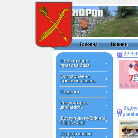
Головна
Новини
29 ВЕ
Нормативно-
правова база
Обговорення
проєктів рішень
Податки
Регуляторна
діяльність
Відбу
управлін
Доступ до публічної
інформації
Старостинські