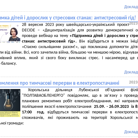
Доклад
мка дітей і дорослих у стресових станах: антистресовий гід!
2023
28 вересня 2023 року швейцарсько-український проєкт
DECIDE – «Децентралізація для розвитку демократичної о
проведе вебінар на тему
«Підтримка дітей і дорослих у стр
станах: антистресовий гід
».
Він відбудеться в межах ініц
«Стаємо сильнішими разом!», що покликана допомогти дітя
и від війни. Всі, кого зачепила війна, більшою чи меншою мірою, відчува
уйнівний вплив, який зі свого боку викликає стрес. І насамперед це 
 балансу.
Доклад
2023
омлення про тимчасові перерви в електропостачанні
Хорольська дільниця Лубенської об’єднаної філ
"ПОЛТАВАОБЛЕНЕРГО" повідомляє, що в зв’язку з провед
планових ремонтних робіт електрообладнання, які направл
поліпшення якості електропостачання
2
5
.0
9
. -
26.09.
2023 із 8
17:00
год.
відбудуться тимчасові перерви в електропост
споживачів, які проживають на території Хорольської м
ьної громади:
Доклад