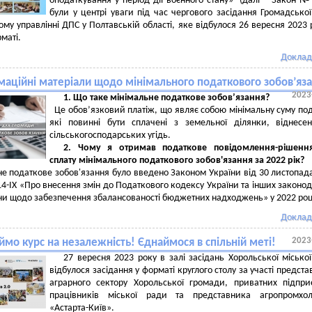
оподаткування у період дії воєнного стану» (далі – Закон №
були у центрі уваги під час чергового засідання Громадсько
ому управлінні ДПС у Полтавській області, яке відбулося 26 вересня 2023 
рматі.
Доклад
маційні матеріали щодо мінімального податкового зобов’яз
2023
1. Що таке мінімальне податкове зобов’язання?
Це обов’язковий платіж, що являє собою мінімальну суму под
які повинні бути сплачені з земельної ділянки, віднесе
сільськогосподарських угідь.
2. Чому я отримав податкове повідомлення-рішенн
сплату мінімального податкового зобов'язання за 2022 рік?
е податкове зобов'язання було введено Законом України від 30 листопад
4-IX «Про внесення змін до Податкового кодексу України та інших законо
їни щодо забезпечення збалансованості бюджетних надходжень» у 2022 роц
Доклад
2023
мо курс на незалежність! Єднаймося в спільній меті!
27 вересня 2023 року в залі засідань Хорольської місько
відбулося засідання у форматі круглого столу за участі предста
аграрного сектору Хорольської громади, приватних підпри
працівників міської ради та представника агропромхол
«Астарта-Київ».