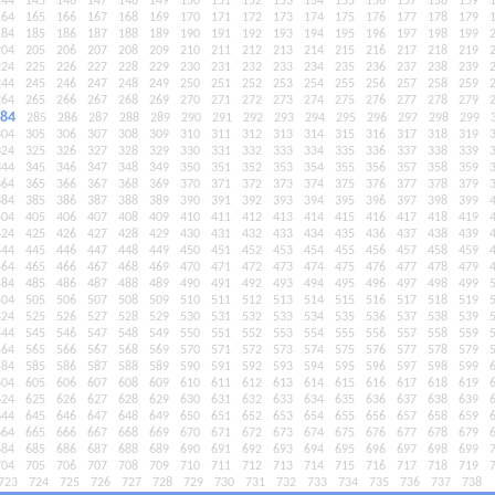
144
145
146
147
148
149
150
151
152
153
154
155
156
157
158
159
164
165
166
167
168
169
170
171
172
173
174
175
176
177
178
179
184
185
186
187
188
189
190
191
192
193
194
195
196
197
198
199
204
205
206
207
208
209
210
211
212
213
214
215
216
217
218
219
224
225
226
227
228
229
230
231
232
233
234
235
236
237
238
239
244
245
246
247
248
249
250
251
252
253
254
255
256
257
258
259
264
265
266
267
268
269
270
271
272
273
274
275
276
277
278
279
84
285
286
287
288
289
290
291
292
293
294
295
296
297
298
299
304
305
306
307
308
309
310
311
312
313
314
315
316
317
318
319
324
325
326
327
328
329
330
331
332
333
334
335
336
337
338
339
344
345
346
347
348
349
350
351
352
353
354
355
356
357
358
359
364
365
366
367
368
369
370
371
372
373
374
375
376
377
378
379
384
385
386
387
388
389
390
391
392
393
394
395
396
397
398
399
404
405
406
407
408
409
410
411
412
413
414
415
416
417
418
419
424
425
426
427
428
429
430
431
432
433
434
435
436
437
438
439
444
445
446
447
448
449
450
451
452
453
454
455
456
457
458
459
464
465
466
467
468
469
470
471
472
473
474
475
476
477
478
479
484
485
486
487
488
489
490
491
492
493
494
495
496
497
498
499
504
505
506
507
508
509
510
511
512
513
514
515
516
517
518
519
524
525
526
527
528
529
530
531
532
533
534
535
536
537
538
539
544
545
546
547
548
549
550
551
552
553
554
555
556
557
558
559
564
565
566
567
568
569
570
571
572
573
574
575
576
577
578
579
584
585
586
587
588
589
590
591
592
593
594
595
596
597
598
599
604
605
606
607
608
609
610
611
612
613
614
615
616
617
618
619
624
625
626
627
628
629
630
631
632
633
634
635
636
637
638
639
644
645
646
647
648
649
650
651
652
653
654
655
656
657
658
659
664
665
666
667
668
669
670
671
672
673
674
675
676
677
678
679
684
685
686
687
688
689
690
691
692
693
694
695
696
697
698
699
704
705
706
707
708
709
710
711
712
713
714
715
716
717
718
719
723
724
725
726
727
728
729
730
731
732
733
734
735
736
737
738