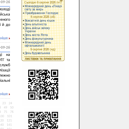
-09-26
молоді
ійська
ченого
і й до
ніше
-09-26
ді на
ОТГ та
 служб
ізації
алежно
іальні
ніше
23
24
8
49
50
4
75
76
100
101
120
121
140
141