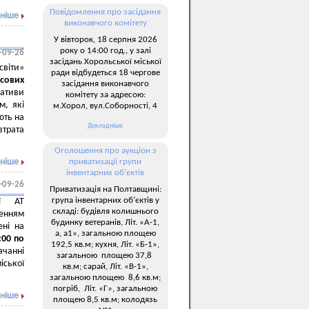
Повідомлення про засідання
ніше
виконавчого комітету
У вівторок, 18 серпня 2026
року о 14:00 год., у залі
-09-26
засідань Хорольської міської
світи»
ради відбудеться 18 чергове
есових
засідання виконавчого
іативи
комітету за адресою:
м, які
м.Хорол, вул.Соборності, 4
ють на
Докладніше
втрата
Оголошення про аукціон з
ніше
приватизації групи
інвентарних об’єктів
-09-26
Приватизація на Полтавщині:
група інвентарних об’єктів у
ії АТ
складі: будівля колишнього
енням
будинку ветеранів, Літ. «А-1,
ені на
а, а1», загальною площею
:00 по
192,5 кв.м; кухня, Літ. «Б-1»,
ачанні
загальною площею 37,8
іської
кв.м; сарай, Літ. «В-1»,
загальною площею 8,6 кв.м;
погріб, Літ. «Г», загальною
ніше
площею 8,5 кв.м; колодязь