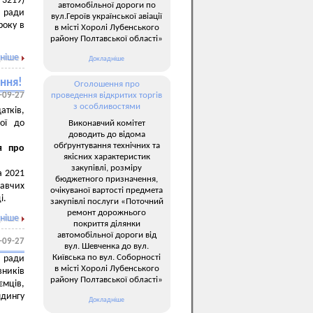
 3219)
автомобільної дороги по
ї ради
вул.Героїв української авіації
року в
в місті Хоролі Лубенського
району Полтавської області»
ніше
Докладніше
ання!
Оголошення про
-09-27
проведення відкритих торгів
з особливостями
атків,
ної до
Виконавчий комітет
доводить до відома
обґрунтування технічних та
я про
якісних характеристик
закупівлі, розміру
а 2021
бюджетного призначення,
давчих
очікуваної вартості предмета
і.
закупівлі послуги «Поточний
ремонт дорожнього
ніше
покриття ділянки
автомобільної дороги від
-09-27
вул. Шевченка до вул.
Київська по вул. Соборності
ї ради
в місті Хоролі Лубенського
вників
району Полтавської області»
ємців,
дингу
Докладніше