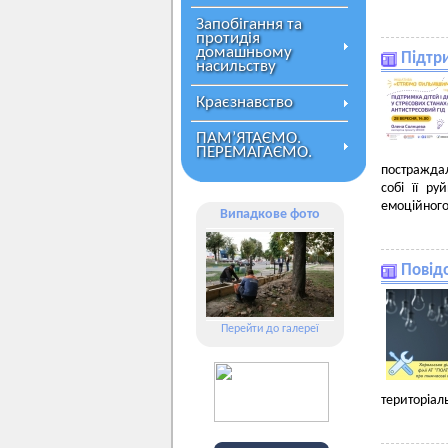
Запобігання та
протидія
домашньому
Підтри
насильству
Краєзнавство
ПАМ’ЯТАЄМО.
ПЕРЕМАГАЄМО.
постраждал
собі її р
емоційного
Випадкове фото
Повід
Перейти до галереї
територіал