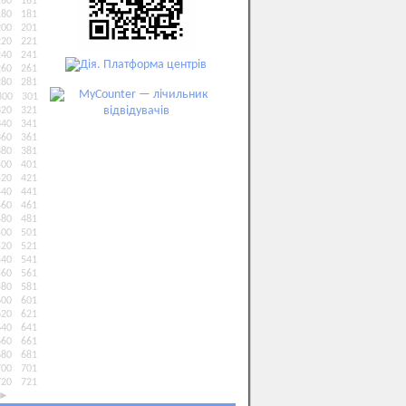
160
161
180
181
200
201
220
221
240
241
260
261
280
281
300
301
320
321
340
341
360
361
380
381
400
401
420
421
440
441
460
461
480
481
500
501
520
521
540
541
560
561
580
581
600
601
620
621
640
641
660
661
680
681
700
701
720
721
►