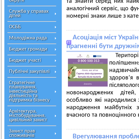
округи
та знайти серед них най
аналогічний сервіс, що фу
Служба у справах
дітей
номерні знаки лише з катег
ОСББ
Асоціація міст Украї
Молодіжна рада
прагненні бути дружнім
Бюджет громади
Терито
Бюджет участі
поліпшенн
надзвичай
Публічні закупівлі
здоров’я в
Стратегічне
післяпо
планування,
інвестиційна
новонароджених дітей
діяльність та
особливо які народилися 
підтримка бізнесу
народження майбутніх з
Архітектура,
вчасного та повноцінного 
містобудування,
цивільний захист
Захист прав
споживачів
Врегулювання пробле