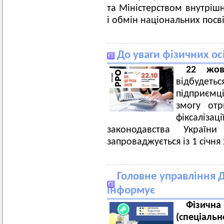
та Міністерством внутріш
і обмін національних посві
До уваги фізичних ос
22 жов
відбудетьс
підприємц
змогу от
фіксалі
законодавства України 
запроваджується із 1 січня
Головне управління Д
інформує
Фізична
(спеціаль