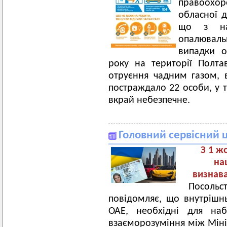
правоохо
обласної д
що з на
опалюваль
випадки о
року на території Полтав
отруєння чадним газом, 
постраждало 22 особи, у т
вкрай небезпечне.
Головний сервісний 
З 1 ж
на
визнав
Посоль
повідомляє, що внутрішн
ОАЕ, необхідні для на
взаєморозуміння між Міні