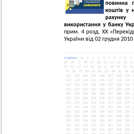
повинна
коштів у 
рахунк
використання у банку Ук
прим. 4 розд. ХХ «Перехі
України від 02 грудня 2010
сторiнка:
◄
1
2
3
4
5
6
7
8
9
25
26
27
28
29
30
31
32
33
34
35
51
52
53
54
55
56
57
58
59
60
61
77
78
79
80
81
82
83
84
85
86
8
102
103
104
105
106
107
108
109
122
123
124
125
126
127
128
129
142
143
144
145
146
147
148
149
162
163
164
165
166
167
168
169
182
183
184
185
186
187
188
189
202
203
204
205
206
207
208
209
222
223
224
225
226
227
228
229
242
243
244
245
246
247
248
249
262
263
264
265
266
267
268
269
282
283
284
285
286
287
288
289
302
303
304
305
306
307
308
309
322
323
324
325
326
327
328
329
342
343
344
345
346
347
348
349