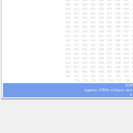
362
363
364
365
366
367
368
369
382
383
384
385
386
387
388
389
402
403
404
405
406
407
408
409
422
423
424
425
426
427
428
429
442
443
444
445
446
447
448
449
462
463
464
465
466
467
468
469
482
483
484
485
486
487
488
489
502
503
504
505
506
507
508
509
522
523
524
525
526
527
528
529
5
542
543
544
545
546
547
548
549
562
563
564
565
566
567
568
569
582
583
584
585
586
587
588
589
602
603
604
605
606
607
608
609
622
623
624
625
626
627
628
629
642
643
644
645
646
647
648
649
662
663
664
665
666
667
668
669
682
683
684
685
686
687
688
689
702
703
704
705
706
707
708
709
722
723
724
725
726
727
728
ХОР
Адреса: 37800, м.Хорол, вул.С
E