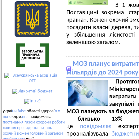
З 1 жов
Полтавщині зокрема, ста
країна». Кожен охочий змо
посадити власні дерева, 
у збільшення лісистості
зеленішою загалом.
МОЗ планує витратит
мільярдів до 2024 року
Протя
Міністе
витратити
закупівлі
МОЗ планують за бюджетн
украї
ни
false
області здоров’
я
x-
none
отрує
ння
повідомляє
близько 13% до
постачання
газом
охорони
роботи
це
повідомляє
експертн
жовтня
президента
питань
проаналізувала
бюджетни
охочий
кожен
головний
загалом