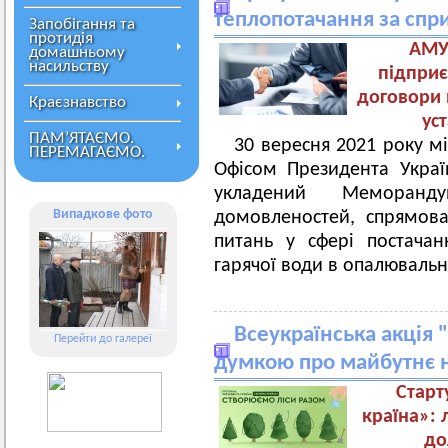
теплопотачання за сп
Запобігання та
протидія
АМУ
домашньому
насильству
підприє
договори 
Краєзнавство
ус
ПАМ’ЯТАЄМО.
30 вересня 2021 року м
ПЕРЕМАГАЄМО.
Офісом Президента Украї
укладений Меморанд
Випадкове фото
домовленостей, спрямов
питань у сфері постачан
гарячої води в опалювальн
Всеукраїнська акція 
Перейти до галереї
думкою про майбутнє 
Старт
країна»:
до