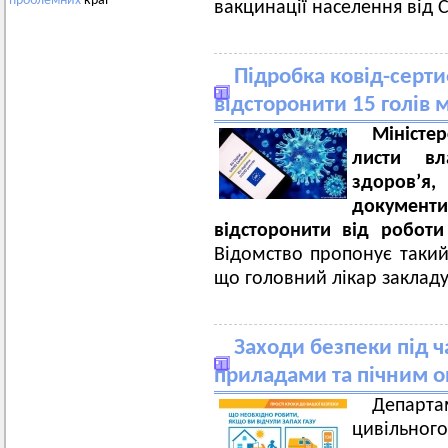
проблемних
краї
вакцинації населення від 
Підробка ковід-серти
відсторонити 15 голів
Міністе
листи вл
здоров’я,
документ
відсторонити від роботи
Відомство пропонує такий 
що головний лікар заклад
Заходи безпеки під 
приладами та пічним 
Департа
цивільн