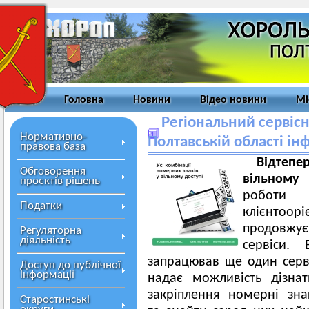
Головна
Новини
Відео новини
Мі
Регіональний сервіс
Нормативно-
Полтавській області і
правова база
Відтепе
Обговорення
вільному
проєктів рішень
роботи
Податки
клієнтоорі
продовжу
Регуляторна
діяльність
сервіси.
запрацював ще один серві
Доступ до публічної
інформації
надає можливість дізна
закріплення номерні зн
Старостинські