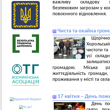
важливу складову за
безпековим загрозам у кон
повоєнного відновлення.
Чиста та охайна грома
Щорічн
Хорольські
чистоти та
усі склад
залишат
громадою. Міська ра
життєдіяльність громади
проживання у місті та села
17 квітня – День по
День по
свято пра