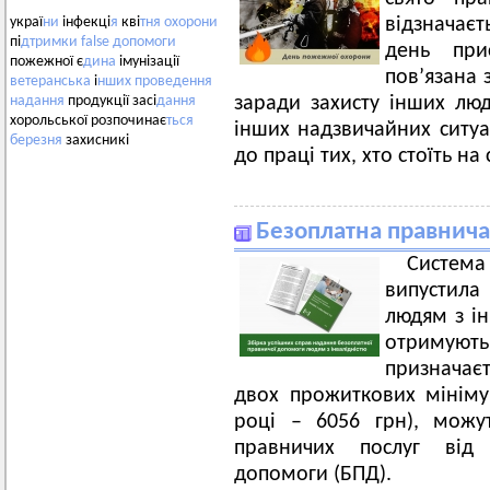
відзначаєт
украї
ни
інфекці
я
кві
тня
охорони
пі
дтримки
false
допомоги
день при
пожежної є
дина
імунізації
пов’язана 
ветеранська
і
нших
проведення
заради захисту інших лю
надання
продукції засі
дання
хорольської розпочинає
ться
інших надзвичайних ситуа
березня
захисникі
до праці тих, хто стоїть н
Безоплатна правнича
Система
випустил
людям з ін
отримую
призначаєт
двох прожиткових мініму
році – 6056 грн), можу
правничих послуг від 
допомоги (БПД).