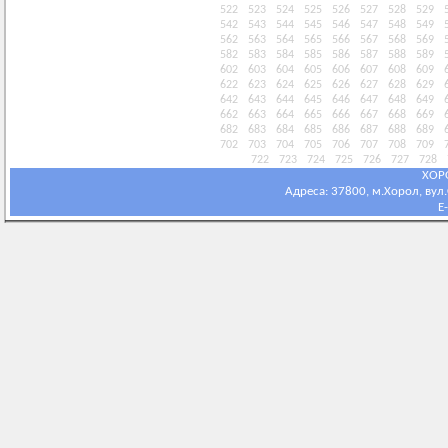
522
523
524
525
526
527
528
529
542
543
544
545
546
547
548
549
562
563
564
565
566
567
568
569
582
583
584
585
586
587
588
589
602
603
604
605
606
607
608
609
622
623
624
625
626
627
628
629
642
643
644
645
646
647
648
649
662
663
664
665
666
667
668
669
682
683
684
685
686
687
688
689
702
703
704
705
706
707
708
709
722
723
724
725
726
727
728
ХОР
Адреса: 37800, м.Хорол, вул.С
E