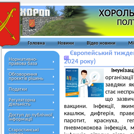
Головна
Новини
Відео новини
Мі
Європейський тиждень
Нормативно-
2024 року)
правова база
Імунізац
Обговорення
організац
проєктів рішень
завдяки я
Податки
стає неспр
що зазвич
Регуляторна
діяльність
вакцини. Інфекції, як
кашлюк, дифтерія, праве
Доступ до публічної
інформації
паротит, краснуха, ге
пневмококова інфекція, м
Старостинські