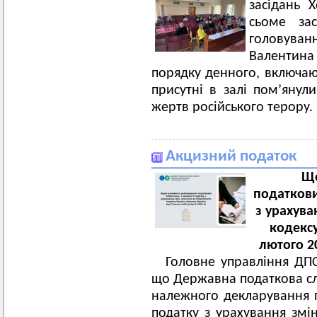
засідань Х
сьоме зас
головуван
Валентина
порядку денного, включаю
присутні в залі пом
’
янули
жертв російського терору.
Акцизний податок
Що
податкови
з урахува
кодексу
лютого 2
Головне управління ДПС
що Державна податкова сл
належного декларування п
податку з урахування змі