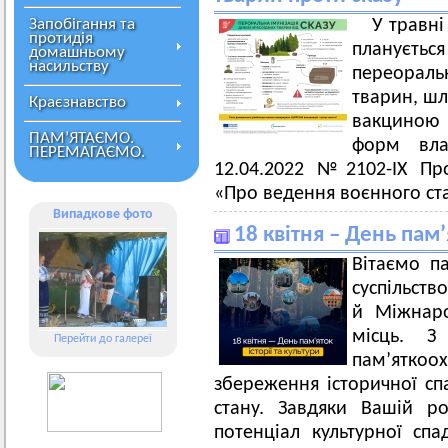
Запобігання та
У травні
протидія
плануєтьс
домашньому
насильству
переораль
тварин, шл
Краєзнавство
вакциною н
ПАМ’ЯТАЄМО.
форм вла
ПЕРЕМАГАЄМО.
12.04.2022 №2102-ІХ Пр
«Про ведення воєнного ста
Випадкове фото
18 квітня – День пам’
Вітаємо па
суспільств
й Міжнаро
місць. З
Перейти до галереї
пам’яткоо
збереження історичної с
стану. Завдяки Вашій ро
потенціал культурної с