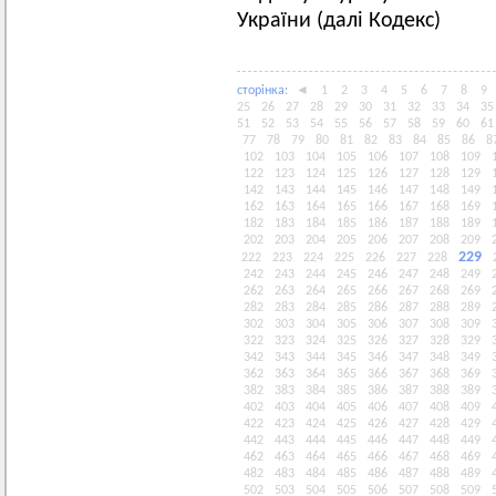
України (далі Кодекс)
сторiнка:
◄
1
2
3
4
5
6
7
8
9
25
26
27
28
29
30
31
32
33
34
35
51
52
53
54
55
56
57
58
59
60
61
77
78
79
80
81
82
83
84
85
86
8
102
103
104
105
106
107
108
109
122
123
124
125
126
127
128
129
142
143
144
145
146
147
148
149
162
163
164
165
166
167
168
169
182
183
184
185
186
187
188
189
202
203
204
205
206
207
208
209
229
222
223
224
225
226
227
228
242
243
244
245
246
247
248
249
262
263
264
265
266
267
268
269
282
283
284
285
286
287
288
289
302
303
304
305
306
307
308
309
322
323
324
325
326
327
328
329
342
343
344
345
346
347
348
349
362
363
364
365
366
367
368
369
382
383
384
385
386
387
388
389
402
403
404
405
406
407
408
409
422
423
424
425
426
427
428
429
442
443
444
445
446
447
448
449
462
463
464
465
466
467
468
469
482
483
484
485
486
487
488
489
502
503
504
505
506
507
508
509