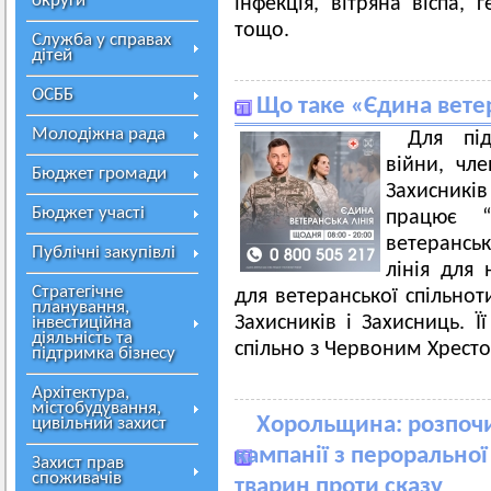
округи
інфекція, вітряна віспа, 
тощо.
Служба у справах
дітей
ОСББ
Що таке «Єдина вете
Молодіжна рада
Для пі
війни, чле
Бюджет громади
Захисників
Бюджет участі
працює “Є
ветеранськ
Публічні закупівлі
лінія для 
Стратегічне
для ветеранської спільнот
планування,
Захисників і Захисниць. 
інвестиційна
діяльність та
спільно з Червоним Хресто
підтримка бізнесу
Архітектура,
містобудування,
Хорольщина: розпочи
цивільний захист
кампанії з пероральної
Захист прав
споживачів
тварин проти сказу