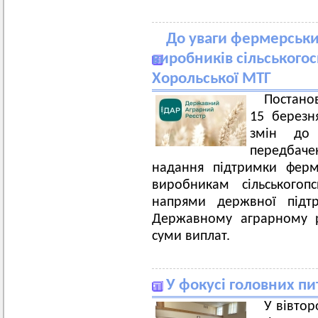
До уваги фермерськи
виробників сільськогос
Хорольської МТГ
Постано
15 березн
змін до 
передбач
надання підтримки ферм
виробникам сільськогоп
напрями держвної підтр
Державному аграрному ре
суми виплат.
У фокусі головних пи
У вівторо