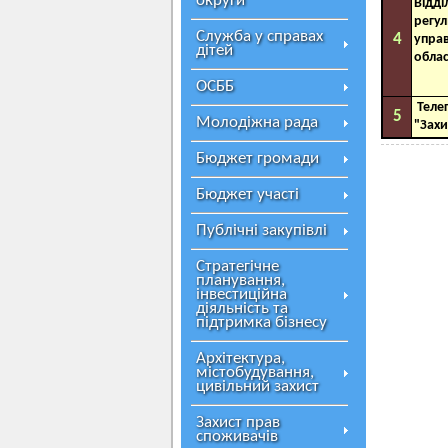
округи
Відді
регу
Служба у справах
4
упра
дітей
облас
ОСББ
Теле
5
Молодіжна рада
"Захи
Бюджет громади
Бюджет участі
Публічні закупівлі
Стратегічне
планування,
інвестиційна
діяльність та
підтримка бізнесу
Архітектура,
містобудування,
цивільний захист
Захист прав
споживачів