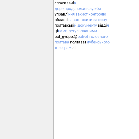
споживачі
в
держпродспоживслужби
управлі
ння
захист
контролю
області
завантажити
захисту
полтавські
й
документу
відді
л
ці
нами
регульованими
pol_gydpss@
polvet
головного
полтава
полтава)
лубенського
телеграм
лі