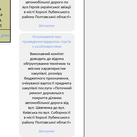
автомобільної дороги по
вул.Героїв української авіації
a
в місті Хоролі Лубенського
ка
району Полтавської області»
и
,
1
Докладніше
_prav
Оголошення про
проведення відкритих торгів
з особливостями
Виконавчий комітет
доводить до відома
обґрунтування технічних та
якісних характеристик
закупівлі, розміру
бюджетного призначення,
очікуваної вартості предмета
закупівлі послуги «Поточний
ремонт дорожнього
покриття ділянки
автомобільної дороги від
вул. Шевченка до вул.
Київська по вул. Соборності
в місті Хоролі Лубенського
району Полтавської області»
Докладніше