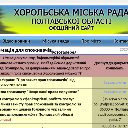
Відео новини
Міська влада
Про місто
Контак
2023
мація для споживачів
Фотогалерея
Назва документу, інформаційні відомості
овноваженого органу, який здійснює державний
Доступ до докуме
яд (контроль) за дотриманням законодавства про
контакти
захист прав споживачів Хорольської міської ТГ
 України "Про захист прав споживачів" від
Завантажити
.2022 №1023-ХІІ
ятка споживачу "Якщо ваші права порушено"
Завантажити
л
контролю у сфері торгівлі, робіт та послуг
(0532)54-57-59
ління захисту прав
споживачів та контролю за
pol_gydpss@polvet.g
льованими цінами
Головного управління
36000
м.Полтав
продспоживслужби у Полтавській області
вул.Воскресенсь
лтава)
узвіз, 7
(0536)17-37-37