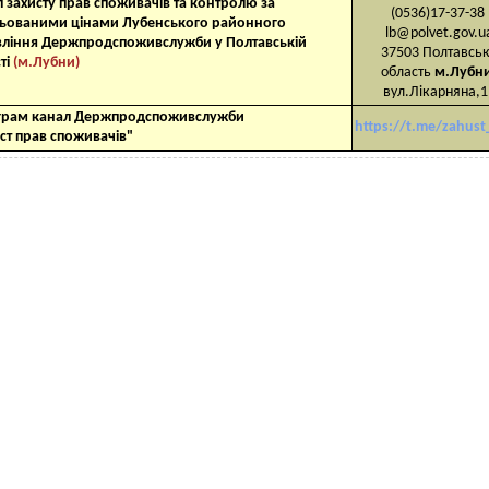
л
захисту прав
споживачів та контролю за
(0536)17-37-38
льованими
цінами
Лубенського
районного
lb@polvet.gov.u
вління
Держпродспоживслужби у Полтавській
37503 Полтавсь
ті
(м.Лубни)
область
м.Лубн
вул.Лікарняна,1
грам канал Держпродспоживслужби
https://t.me/zahust
ст прав споживачів"