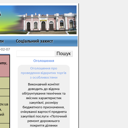
ти
Соціальний захист
-02-07
Оголошення
нту,
Оголошення про
проведення відкритих торгів
з особливостями
Виконавчий комітет
доводить до відома
обґрунтування технічних та
якісних характеристик
закупівлі, розміру
ov.ua
бюджетного призначення,
а
,
очікуваної вартості предмета
кий
закупівлі послуги «Поточний
ремонт дорожнього
покриття ділянки