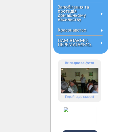
Запобігання та
протидія
домашньому
насильству
Краєзнавство
ПАМ’ЯТАЄМО.
ПЕРЕМАГАЄМО.
Випадкове фото
Перейти до галереї