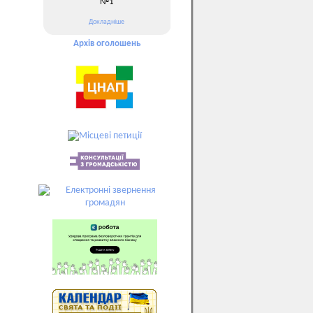
№1
Докладніше
Архів оголошень