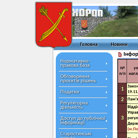
Головна
Новини
Інфор
Нормативно-
правова база
№
уп
п/п
нагл
Обговорення
проєктів рішень
Закон
1
Податки
19.11
2
Пам'
Регуляторна
діяльність
Відді
Управ
3
Доступ до публічної
регу
інформації
Держ
(м.По
Старостинські