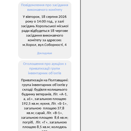
Повідомлення про засідання
виконавчого комітету
У вівторок, 18 серпня 2026
року о 14:00 год., у залі
засідань Хорольської міської
ради відбудеться 18 чергове
засідання виконавчого
комітету за адресою:
м.Хорол, вул.Соборності, 4
Докладніше
Оголошення про аукціон з
приватизації групи
інвентарних об’єктів
Приватизація на Полтавщині:
група інвентарних об’єктів у
складі: будівля колишнього
будинку ветеранів, Літ. «А-1,
а, а1», загальною площею
192,5 кв.м; кухня, Літ. «Б-1»,
загальною площею 37,8
кв.м; сарай, Літ. «В-1»,
загальною площею 8,6 кв.м;
погріб, Літ. «Г», загальною
площею 8,5 кв.м; колодязь