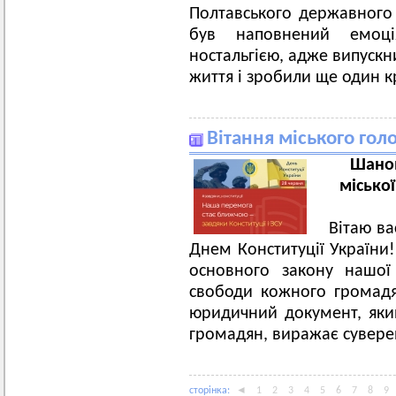
Полтавського державного 
був наповнений емоці
ностальгією, адже випуск
життя і зробили ще один к
Вітання міського гол
Шанов
міської
Вітаю в
Днем Конституції України!
основного закону нашої
свободи кожного громадя
юридичний документ, який
громадян, виражає сувере
сторiнка:
◄
1
2
3
4
5
6
7
8
9