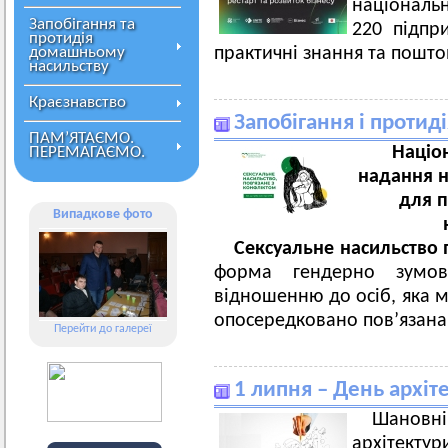
національ
Запобігання та
220 підпр
протидія
домашньому
практичні знання та пошто
насильству
Краєзнавство
Запобігання і протиді
ПАМ’ЯТАЄМО.
Націо
ПЕРЕМАГАЄМО.
надання н
для п
Випадкове фото
Сексуальне насильство 
форма гендерно зумов
відношенню до осіб, яка м
опосередковано пов’язана
Перейти до галереї
1 липня – День архіт
Шанов
архітектур