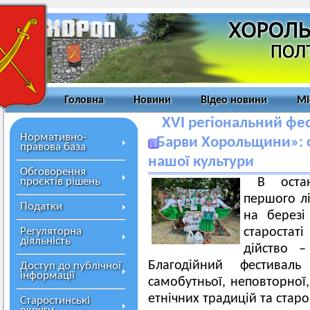
Головна
Новини
Відео новини
Мі
XVI регіональний фес
Нормативно-
«Барви Хорольщини»: с
правова база
нашої культури
Обговорення
проєктів рішень
В оста
першого лі
Податки
на березі
Регуляторна
старостат
діяльність
дійство –
Благодійний фестиваль
Доступ до публічної
інформації
самобутньої, неповторної,
етнічних традицій та стар
Старостинські