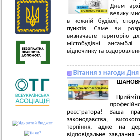
Днем архі
велику мис
в кожній будівлі, спору
пунктів. Саме ви розр
визначаєте територію дл
містобудівні ансамблі
відпочинку та оздоровлен
Вітання з нагоди Дн
ШАНОВН
Прийміт
професій
реєстратора! Ваша п
законодавства, високо
терпіння, адже на дер
відповідальне завдання