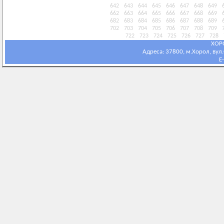
642
643
644
645
646
647
648
649
662
663
664
665
666
667
668
669
682
683
684
685
686
687
688
689
702
703
704
705
706
707
708
709
722
723
724
725
726
727
728
ХОР
Адреса: 37800, м.Хорол, вул.С
E