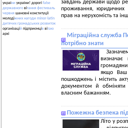
завдань держави щодо ре
украї
ни
україни! дорогі
false
проживання, юридичних о
державного
ві
тання
фестиваль
червня
шановні конституції
прав на нерухомість та і
молоді
жних
нагоди
minor-latin
дитячих
громадських
розвиток
організаці
й
підприємці
в
ві
таю
архі
Міграційна служба П
потрібно знати
Зазначе
визначає 
громадянин
якщо Ваш 
пошкоджень і містить акт
документом й обміняти 
власним бажанням.
Пожежна безпека під
Літо у роз