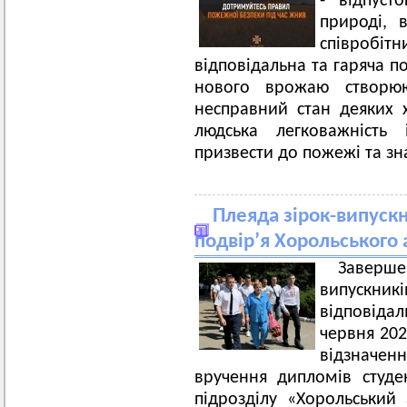
- відпусто
природі, 
співробітн
відповідальна та гаряча п
нового врожаю створюют
несправний стан деяких х
людська легковажність 
призвести до пожежі та зн
Плеяда зірок-випускн
подвір’я Хорольського
Заверше
випускник
відповідал
червня 202
відзначенн
вручення дипломів студе
підрозділу «Хорольськи