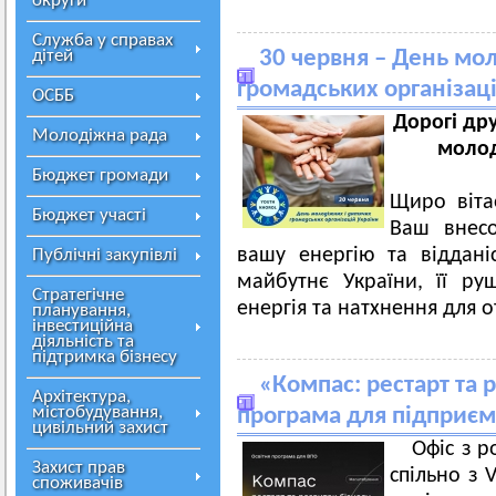
округи
Служба у справах
дітей
30 червня – День мо
громадських організац
ОСББ
Дорогі дру
Молодіжна рада
молод
Бюджет громади
Щиро віта
Бюджет участі
Ваш внесо
вашу енергію та віддан
Публічні закупівлі
майбутнє України, її ру
Стратегічне
енергія та натхнення для 
планування,
інвестиційна
діяльність та
підтримка бізнесу
«Компас: рестарт та р
Архітектура,
містобудування,
програма для підприєм
цивільний захист
Офіс з р
Захист прав
спільно з
споживачів