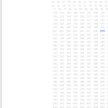
25
26
27
28
29
30
31
32
33
34
35
51
52
53
54
55
56
57
58
59
60
61
77
78
79
80
81
82
83
84
85
86
8
102
103
104
105
106
107
108
109
122
123
124
125
126
127
128
129
142
143
144
145
146
147
148
149
162
163
164
165
166
167
168
169
182
183
184
185
186
187
188
189
209
202
203
204
205
206
207
208
222
223
224
225
226
227
228
229
242
243
244
245
246
247
248
249
262
263
264
265
266
267
268
269
282
283
284
285
286
287
288
289
302
303
304
305
306
307
308
309
322
323
324
325
326
327
328
329
342
343
344
345
346
347
348
349
362
363
364
365
366
367
368
369
382
383
384
385
386
387
388
389
402
403
404
405
406
407
408
409
422
423
424
425
426
427
428
429
442
443
444
445
446
447
448
449
462
463
464
465
466
467
468
469
482
483
484
485
486
487
488
489
502
503
504
505
506
507
508
509
522
523
524
525
526
527
528
529
542
543
544
545
546
547
548
549
562
563
564
565
566
567
568
569
582
583
584
585
586
587
588
589
602
603
604
605
606
607
608
609
622
623
624
625
626
627
628
629