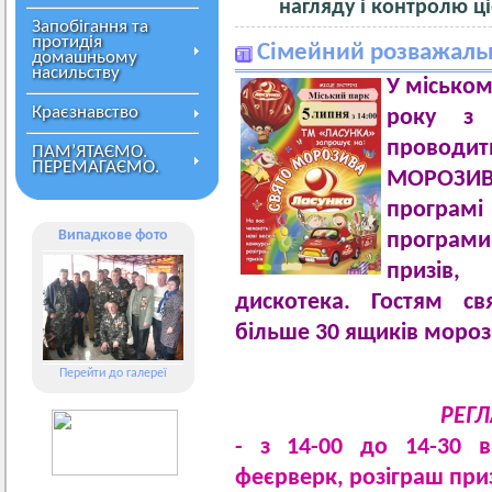
нагляду і контролю ціє
Запобігання та
протидія
Сімейний розважаль
домашньому
насильству
У міськом
Краєзнавство
року з 
проводит
ПАМ’ЯТАЄМО.
ПЕРЕМАГАЄМО.
МОРОЗИВ
програмі
Випадкове фото
програми 
призів,
дискотека. Гостям с
більше 30 ящиків мороз
Перейти до галереї
РЕГЛ
- з 14-00 до 14-30 в
феєрверк, розіграш при