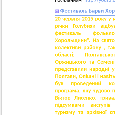
посиланням
http://youtu.
Фестиваль Барви Хор
20 червня 2015 року у 
річки Голубихи відб
фестиваль фолькл
Хорольщини“. На свят
колективи району , так
області; Полтавськ
Оржицького та Семенів
представили народні у
Полтави, Опішні і навіт
був проведений кон
програма, яку чудово п
Віктор Лисенко, трив
підсумками виступів
туризму та архівної с