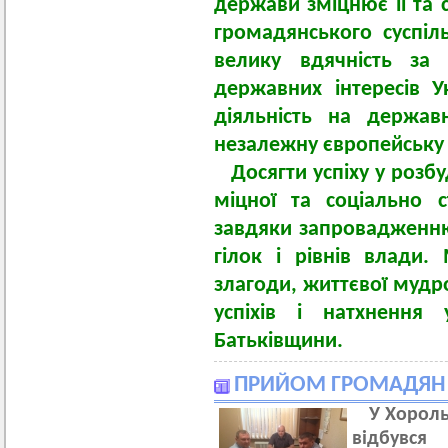
держави зміцнює її та 
громадянського суспі
велику вдячність за
державних інтересів 
діяльність на держа
незалежну європейську
Досягти успіху у розбу
міцної та соціально 
завдяки запровадженню
гілок і рівнів влади.
злагоди, життєвої мудр
успіхів і натхнення
Батьківщини.
ПРИЙОМ ГРОМАДЯН У
У Хорольсь
відбувс