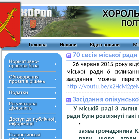
Головна
Новини
Відео новини
Мі
70 сесія міської ради
Нормативно-
26 червня 2015 року відб
правова база
міської ради 6 скликанн
Обговорення
засідання можна перег
проєктів рішень
http://youtu.be/x2HcM2ge
Податки
Засідання опікунсько
Регуляторна
діяльність
У міській раді 3 липня 2
ради були розглянуті такі
Доступ до публічної
інформації
заява громадянина К.
Старостинські
ради щодо згоди 