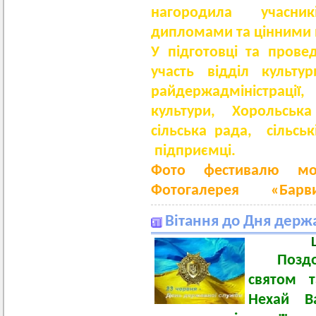
нагородила учасни
дипломами та цінними
У підготовці та прове
участь відділ культу
райдержадміністрації
культури, Хорольськ
сільська рада, сільсь
підприємці.
Фото фестивалю мо
Фотогалерея «Барви 
Вітання до Дня держ
Поздоро
святом т
Нехай В