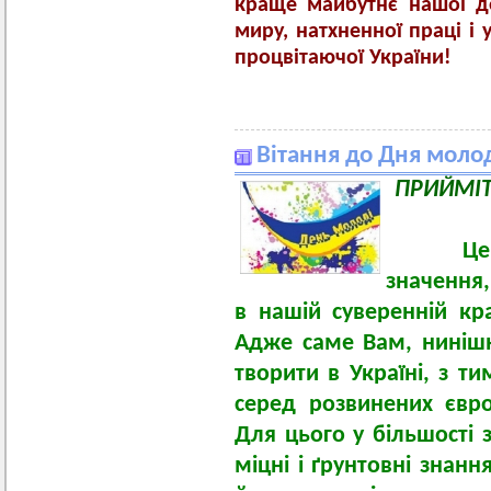
краще майбутнє нашої де
миру, натхненної праці і 
процвітаючої України!
Вітання до Дня моло
ПРИЙМІТ
Це свя
значення,
в нашій суверенній кр
Адже саме Вам, нинішн
творити в Україні, з т
серед розвинених євро
Для цього у більшості 
міцні і ґрунтовні знанн