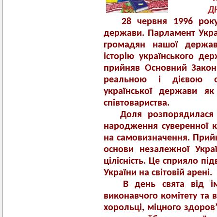
Д
28 червня 1996 року 
держави. Парламент Укр
громадян нашої держав
історію українського дер
прийняв Основний Закон 
реальною і дієвою о
української держави як
співтовариства.
Доля розпорядилася т
народження суверенної к
на самовизначення. Прийн
основи незалежної Україн
цілісність. Це сприяло п
України на світовій арені.
В день свята від імен
виконавчого комітету та 
хорольці, міцного здоров’