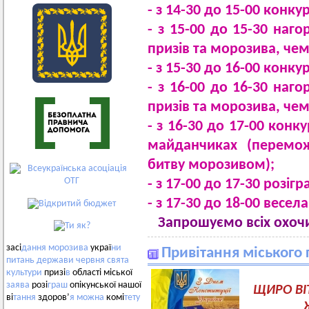
- з 14-30 до 15-00 конк
- з 15-00 до 15-30 наг
призів та морозива, че
- з 15-30 до 16-00 конку
- з 16-00 до 16-30 наг
призів та морозива, че
- з 16-30 до 17-00 кон
майданчиках (перемо
битву морозивом);
- з 17-00 до 17-30 розіг
- з 17-30 до 18-00 весе
Запрошуємо всіх охочих
засі
дання
морозива
украї
ни
Привітання міського 
питань
держави
червня
свята
культури
призі
в
області міської
заява
розі
граш
опікунської нашої
ЩИРО ВІ
ві
тання
здоров’
я
можна
комі
тету