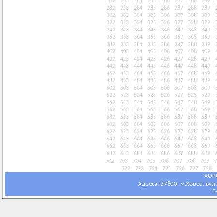
262
263
264
265
266
267
268
269
282
283
284
285
286
287
288
289
302
303
304
305
306
307
308
309
322
323
324
325
326
327
328
329
342
343
344
345
346
347
348
349
362
363
364
365
366
367
368
369
382
383
384
385
386
387
388
389
402
403
404
405
406
407
408
409
422
423
424
425
426
427
428
429
442
443
444
445
446
447
448
449
462
463
464
465
466
467
468
469
482
483
484
485
486
487
488
489
502
503
504
505
506
507
508
509
522
523
524
525
526
527
528
529
542
543
544
545
546
547
548
549
562
563
564
565
566
567
568
569
582
583
584
585
586
587
588
589
602
603
604
605
606
607
608
609
622
623
624
625
626
627
628
629
642
643
644
645
646
647
648
649
662
663
664
665
666
667
668
669
682
683
684
685
686
687
688
689
702
703
704
705
706
707
708
709
7
722
723
724
725
726
727
728
ХОР
Адреса: 37800, м.Хорол, вул.С
E