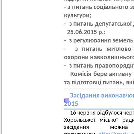
-
з питань соціального з
культури;
-
з питань депутатської д
25.06.2015 р.:
-
з регулювання земель
-
з питань житлово-к
охорони навколишньог
-
з питань правопорядку
Комісія бере активну 
та підготовці питань, як
Засідання виконавчог
2015
16 червня відбулося чер
Хорольської міської рад
засідання мо