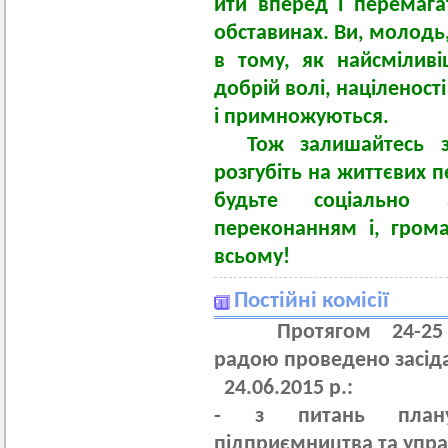
йти вперед і перемага
обставинах. Ви, молодь
в тому, як найсміливі
добрій волі, націленост
і примножуються.
Тож залишайтесь з
розгубіть на життєвих 
будьте соціально 
переконанням і, грома
всьому!
Постійні комісії
Протягом 24-25 ч
радою проведено засіда
24.06.2015 р.:
-
з питань планува
підприємництва та упр