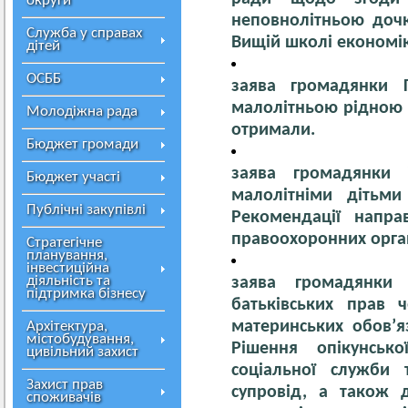
округи
неповнолітньою дочк
Служба у справах
Вищій школі економік
дітей
ОСББ
заява громадянки 
малолітньою рідною с
Молодіжна рада
отримали.
Бюджет громади
заява громадянки 
Бюджет участі
малолітніми дітьми
Публічні закупівлі
Рекомендації напра
правоохоронних орган
Стратегічне
планування,
інвестиційна
діяльність та
заява громадянки
підтримка бізнесу
батьківських прав 
материнських обов’я
Архітектура,
містобудування,
Рішення опікунськ
цивільний захист
соціальної служби 
Захист прав
супровід, а також 
споживачів