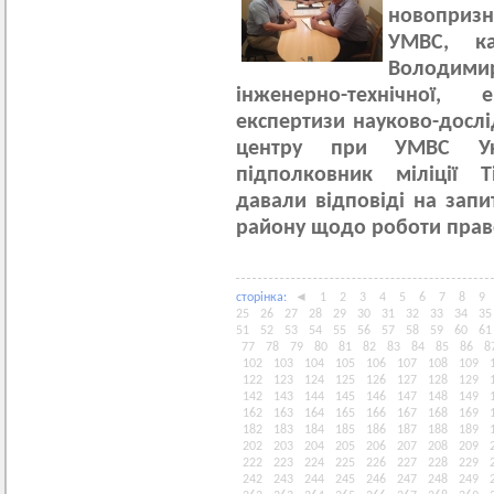
новопризн
УМВС, ка
Володим
інженерно-технічної,
експертизи науково-дослі
центру при УМВС Укр
підполковник міліції 
давали відповіді на запи
району щодо роботи прав
сторiнка:
◄
1
2
3
4
5
6
7
8
9
25
26
27
28
29
30
31
32
33
34
35
51
52
53
54
55
56
57
58
59
60
61
77
78
79
80
81
82
83
84
85
86
8
102
103
104
105
106
107
108
109
122
123
124
125
126
127
128
129
142
143
144
145
146
147
148
149
162
163
164
165
166
167
168
169
182
183
184
185
186
187
188
189
202
203
204
205
206
207
208
209
222
223
224
225
226
227
228
229
242
243
244
245
246
247
248
249