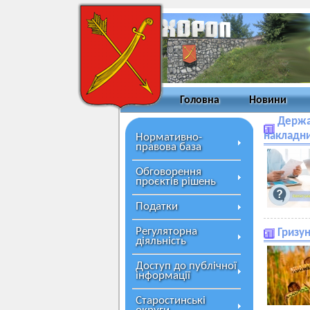
Головна
Новини
Держа
накладн
Нормативно-
правова база
Обговорення
проєктів рішень
Податки
Регуляторна
Гризун
діяльність
Доступ до публічної
інформації
Старостинські