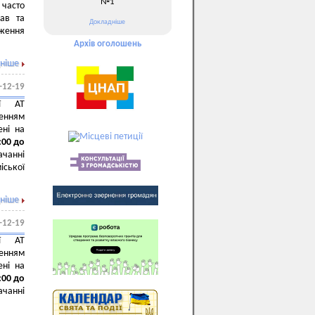
№1
часто
рав та
Докладніше
ження
Архів оголошень
ніше
-12-19
ії АТ
енням
ені на
:00 до
чанні
іської
ніше
-12-19
ії АТ
енням
ені на
:00 до
чанні