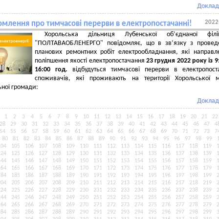
Доклад
2022
омлення про тимчасові перерви в електропостачанні!
Хорольська дільниця Лубенської об’єднаної філ
"ПОЛТАВАОБЛЕНЕРГО" повідомляє, що в зв’язку з провед
планових ремонтних робіт електрообладнання, які направл
поліпшення якості електропостачання
23 грудня 2022 року із
9
1
6
:00 год.
відбудуться тимчасові перерви в електропоста
споживачів, які проживають на території Хорольської м
ьної громади:
Доклад
1
2
3
4
5
6
7
8
9
10
11
12
13
14
15
16
17
18
19
20
21
22
28
29
30
31
32
33
34
35
36
37
38
39
40
41
42
43
44
45
46
47
4
54
55
56
57
58
59
60
61
62
63
64
65
66
67
68
69
70
71
72
73
7
80
81
82
83
84
85
86
87
88
89
90
91
92
93
94
95
96
97
98
99
104
105
106
107
108
109
110
111
112
113
114
115
116
117
118
119
124
125
126
127
128
129
130
131
132
133
134
135
136
137
138
139
144
145
146
147
148
149
150
151
152
153
154
155
156
157
158
159
164
165
166
167
168
169
170
171
172
173
174
175
176
177
178
179
184
185
186
187
188
189
190
191
192
193
194
195
196
197
198
199
204
205
206
207
208
209
210
211
212
213
214
215
216
217
218
219
224
225
226
227
228
229
230
231
232
233
234
235
236
237
238
239
244
245
246
247
248
249
250
251
252
253
254
255
256
257
258
259
264
265
266
267
268
269
270
271
272
273
274
275
276
277
278
279
284
285
286
287
288
289
290
291
292
293
294
295
296
297
298
299