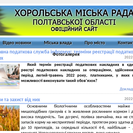
Відео новини
Міська влада
Про місто
Контак
вна податкова служба інформує: терміни реєстрації податк
Фотогалерея
2022
их
Який термін реєстрації податкових накладних в єд
реєстрі податкових накладних за операціями, здійснен
період лютий-травень 2022 року, платниками, у яких 
можливості виконувати такий обов’язок?
Доклад
2022
и та захист від них
Основними біологічними особливостями майже
мишоподібних гризунів є їх живлення рослинним кормом і 
висока плодючість. Так до-речі, полівка звичайна, яка не с
запасів корму на несприятливі періоди, протягом року здатна 
до 10 приплодів, за середньої кількості 4-6, найбільше –