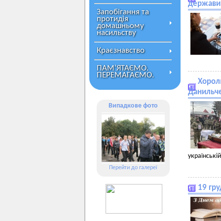
держави
Запобігання та
протидія
домашньому
насильству
Краєзнавство
ПАМ’ЯТАЄМО.
ПЕРЕМАГАЄМО.
Хорол
Данильче
Випадкове фото
українській
Перейти до галереї
19 гру