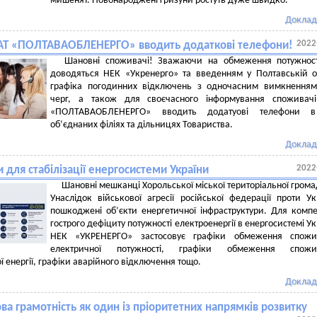
мишенят. Новонароджені гризуни ростуть дуже швидко.
Доклад
2022
 АТ «ПОЛТАВАОБЛЕНЕРГО» вводить додаткові телефони!
Шановні споживачі! Зважаючи на обмеження потужності
доводяться НЕК «Укренерго» та введенням у Полтавській о
графіка погодинних відключень з одночасним вимкненням
черг, а також для своєчасного інформування споживачі
«ПОЛТАВАОБЛЕНЕРГО» вводить додатуові телефони в
об’єднаних філіях та дільницях Товариства.
Доклад
2022
 для стабілізації енергосистеми України
Шановні мешканці Хорольської міської територіальної грома
Унаслідок військової агресії російської федерації проти Ук
пошкоджені об’єкти енергетичної інфраструктури. Для компе
гострого дефіциту потужності електроенергії в енергосистемі Ук
НЕК «УКРЕНЕРГО» застосовує графіки обмеження спожи
електричної потужності, графіки обмеження спожи
ї енергії, графіки аварійного відключення тощо.
Доклад
а грамотність як один із пріоритетних напрямків розвитку