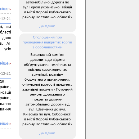
автомобільної дороги по
вул.Героїв української авіації
ніше
в місті Хоролі Лубенського
району Полтавської області»
-12-21
Докладніше
, які
бласті
Оголошення про
 двох
проведення відкритих торгів
в, АТ
з особливостями
 усіх
Виконавчий комітет
доводить до відома
ніше
обґрунтування технічних та
якісних характеристик
-12-21
закупівлі, розміру
бюджетного призначення,
ди!
очікуваної вартості предмета
раїни,
закупівлі послуги «Поточний
нсації
ремонт дорожнього
раїни,
покриття ділянки
вання
автомобільної дороги від
вання
вул. Шевченка до вул.
Київська по вул. Соборності
в місті Хоролі Лубенського
ніше
району Полтавської області»
Докладніше