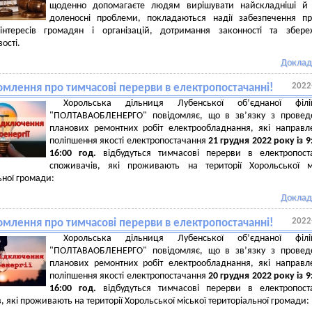
щоденно допомагаєте людям вирішувати найскладніші й 
доленосні проблеми, покладаються надії забезпечення п
інтересів громадян і організацій, дотримання законності та збере
ості.
Доклад
2022
омлення про тимчасові перерви в електропостачанні!
Хорольська дільниця Лубенської об’єднаної філ
"ПОЛТАВАОБЛЕНЕРГО" повідомляє, що в зв’язку з провед
планових ремонтних робіт електрообладнання, які направл
поліпшення якості електропостачання
21 грудня 2022 року із
9
1
6
:00 год.
відбудуться тимчасові перерви в електропоста
споживачів, які проживають на території Хорольської м
ьної громади:
Доклад
2022
омлення про тимчасові перерви в електропостачанні!
Хорольська дільниця Лубенської об’єднаної філ
"ПОЛТАВАОБЛЕНЕРГО" повідомляє, що в зв’язку з провед
планових ремонтних робіт електрообладнання, які направл
поліпшення якості електропостачання
2
0
грудня 2022 року із
9
1
6
:00 год.
відбудуться тимчасові перерви в електропоста
, які проживають на території Хорольської міської територіальної громади: