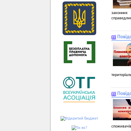
законних 
справедлив
Повід
територіал
Повід
споживачів