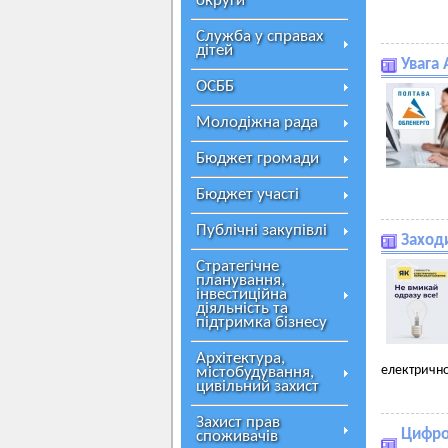
округи
Служба у справах
дітей
Увага
ОСББ
Молодіжна рада
Бюджет громади
Бюджет участі
Публічні закупівлі
Заходи
Стратегічне
планування,
інвестиційна
діяльність та
підтримка бізнесу
Архітектура,
електрично
містобудування,
цивільний захист
Захист прав
Цифров
споживачів