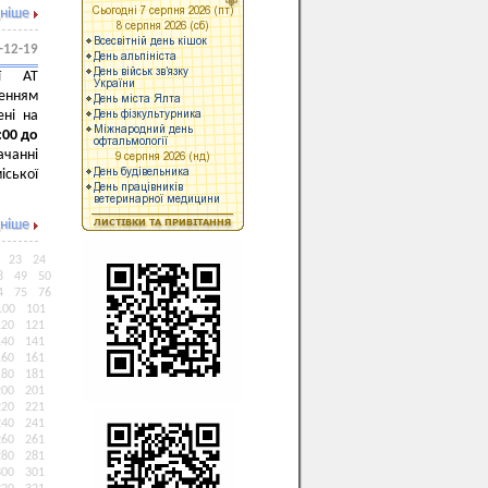
ніше
-12-19
ії АТ
енням
ені на
:00 до
чанні
іської
ніше
23
24
8
49
50
4
75
76
100
101
120
121
140
141
160
161
180
181
200
201
220
221
240
241
260
261
280
281
300
301