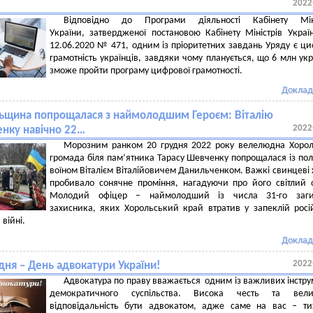
2022
Відповідно до Програми діяльності Кабінету Міні
України, затвердженої постановою Кабінету Міністрів Украї
12.06.2020 № 471, одним із пріоритетних завдань Уряду є ц
грамотність українців, завдяки чому планується, що 6 млн укр
зможе пройти програму цифрової грамотності.
Доклад
ьщина попрощалася з наймолодшим Героєм: Віталію
2022
нку навічно 22…
Морозним ранком 20 грудня 2022 року велелюдна Хорол
громада біля пам’ятника Тарасу Шевченку попрощалася із по
воїном Віталієм Віталійовичем Данильченком. Важкі свинцеві
пробивало сонячне проміння, нагадуючи про його світлий 
Молодий офіцер – наймолодший із числа 31-го заги
захисника, яких Хорольський край втратив у запеклій росі
 війні.
Доклад
2022
дня – День адвокатури України!
Адвокатура по праву вважається одним із важливих інстру
демократичного суспільства. Висока честь та вели
відповідальність бути адвокатом, адже саме на вас – ти