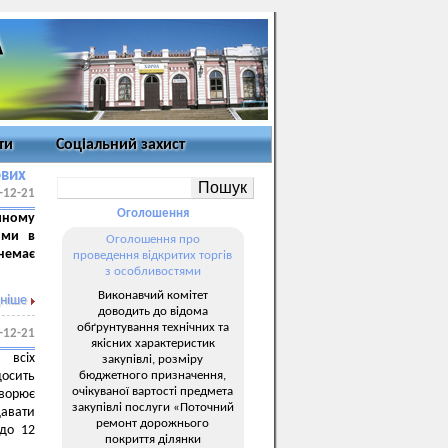
ти
Соціальний захист
ових
-12-21
Оголошення
иному
ими в
Оголошення про
немає
проведення відкритих торгів
з особливостями
Виконавчий комітет
ніше
доводить до відома
обґрунтування технічних та
-12-21
якісних характеристик
 всіх
закупівлі, розміру
бюджетного призначення,
досить
очікуваної вартості предмета
творює
закупівлі послуги «Поточний
давати
ремонт дорожнього
 до 12
покриття ділянки