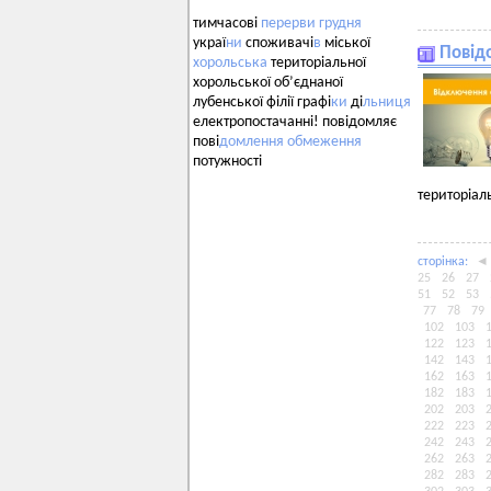
тимчасові
перерви
грудня
украї
ни
споживачі
в
міської
Повід
хорольська
територіальної
хорольської об’єднаної
лубенської філії графі
ки
ді
льниця
електропостачанні! повідомляє
пові
домлення
обмеження
потужності
територіал
сторiнка:
◄
25
26
27
51
52
53
77
78
79
102
103
122
123
142
143
162
163
182
183
202
203
222
223
242
243
262
263
282
283