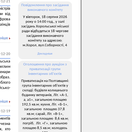
-12-21
Повідомлення про засідання
стрів
виконавчого комітету
ни від
У вівторок, 18 серпня 2026
ифрова
року о 14:00 год., у залі
аїнців
засідань Хорольської міської
ради відбудеться 18 чергове
засідання виконавчого
ніше
комітету за адресою:
м.Хорол, вул.Соборності, 4
Докладніше
-12-20
ьська
Оголошення про аукціон з
леглим
приватизації групи
 хмари
інвентарних об’єктів
образ.
Приватизація на Полтавщині:
блого
група інвентарних об’єктів у
йсько-
складі: будівля колишнього
будинку ветеранів, Літ. «А-1,
а, а1», загальною площею
ніше
192,5 кв.м; кухня, Літ. «Б-1»,
загальною площею 37,8
-12-19
кв.м; сарай, Літ. «В-1»,
ментів
загальною площею 8,6 кв.м;
погріб, Літ. «Г», загальною
чезна
площею 8,5 кв.м; колодязь
х, хто