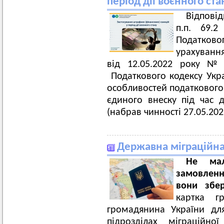
період дії воєнного ста
Відпові
п.п. 69.2
Податковог
урахуванн
від 12.05.2022 року №
Податкового кодексу Укра
особливостей податкового 
єдиного внеску під час д
(набрав чинності 27.05.202
Державна міграційна
Не мал
замовленн
вони збер
картка г
громадянина України для
підрозділах міграційн