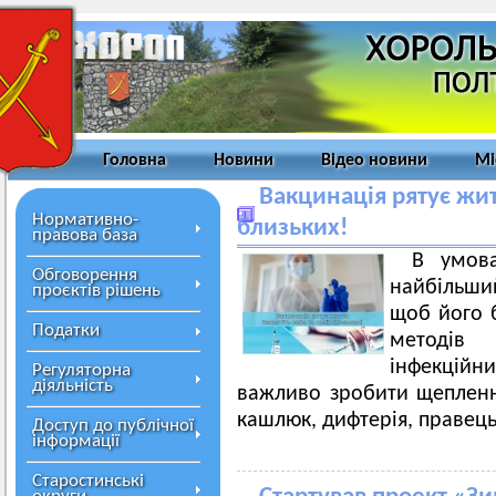
Головна
Новини
Відео новини
Мі
Вакцинація рятує житт
Нормативно-
близьких!
правова база
В умова
Обговорення
найбільший
проєктів рішень
щоб його 
Податки
методів
інфекційн
Регуляторна
діяльність
важливо зробити щеплення
кашлюк, дифтерія, правець
Доступ до публічної
інформації
Старостинські