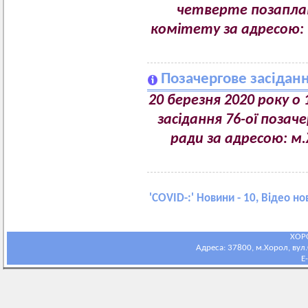
четверте позаплан
комітету за адресою: 
Позачергове засіданн
20 березня 2020 року о
засідання 76-ої позаче
ради за адресою: м.
'
COVID-:
' Новини - 10, Відео но
ХОР
Адреса: 37800, м.Хорол, вул.С
E