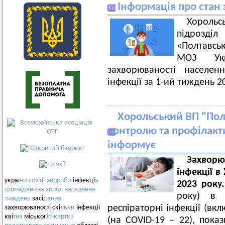
Інформація про стан 
Хорольс
підрозді
«Полтавсь
МОЗ Ук
захворюваності населенн
інфекції за 1-ий тиждень 2
Хорольський ВП "Пол
контролю та профілакт
інформує
Захворю
інфекції в
украї
ни
covid-
хвороби
інфекці
я
2023 року
громадянина
хорол
населення
року) 
тиждень
засі
дання
респіраторні інфекції (вкл
захворюваності скі
льки
інфекції
кві
тня
міської
id-картка
(на COVID-19 – 22), пока