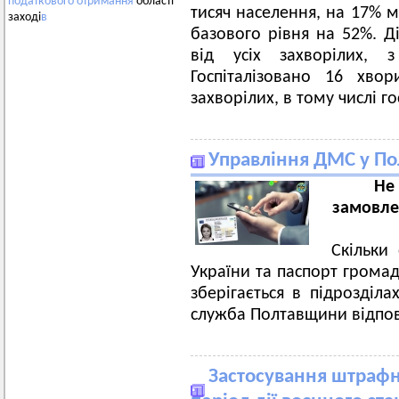
податкового
отримання
області
тисяч населення, на 17%
заході
в
базового рівня на 52%. Д
від усіх захворілих, 
Госпіталізовано 16 хво
захворілих, в тому числі го
Управління ДМС у Пол
Не
замовле
Скільки
України та паспорт громад
зберігається в підрозділа
служба Полтавщини відпов
Застосування штрафн