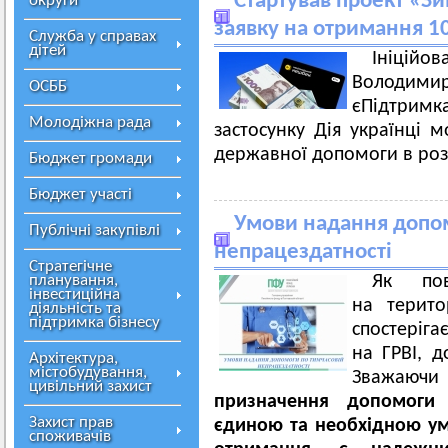
Стартував проект «Зи
округи
заявку на отримання 10
Служба у справах
дітей
Ініцій
Володимир
ОСББ
єПідтримк
Молодіжна рада
застосунку Дія українці 
державної допомоги в роз
Бюджет громади
Бюджет участі
Умови надання допом
Публічні закупівлі
непрацездатності
Стратегічне
планування,
Як пов
інвестиційна
на територ
діяльність та
підтримка бізнесу
спостеріг
на ГРВІ, д
Архітектура,
містобудування,
Зважаючи
цивільний захист
призначення допомоги 
Захист прав
єдиною та необхідною ум
споживачів