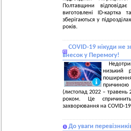
Полтавщини відповідає
виготовлені ID-картка 
зберігаються у підрозділа
років.
COVID-19 нікуди не зн
внесок у Перемогу!
Недотри
низький р
поширен
причиною
(листопад 2022 – травень 
роком. Це спричинить
захворювання на
COVID
-19
До уваги перевізникі