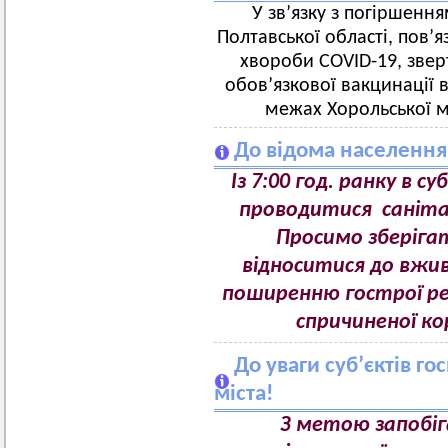
У зв’язку з погіршення
Полтавської області, пов’
хвороби COVID-19, звер
обов’язкової вакцинації 
межах Хорольської м
До відома населення
Із 7:00 год. ранку в с
проводитися саніта
Просимо зберігат
відноситися до вжив
поширенню гострої ре
спричиненої ко
До уваги суб’єктів г
міста!
З метою
запобі