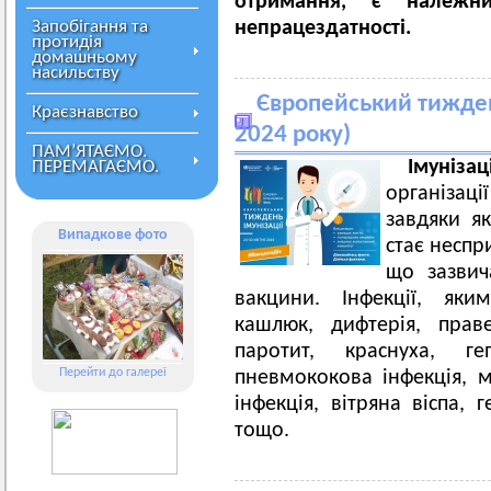
отримання, є належн
Запобігання та
непрацездатності.
протидія
домашньому
насильству
Європейський тиждень
Краєзнавство
2024 року)
ПАМ’ЯТАЄМО.
Імунізац
ПЕРЕМАГАЄМО.
організац
завдяки я
Випадкове фото
стає неспр
що зазвич
вакцини. Інфекції, як
кашлюк, дифтерія, праве
паротит, краснуха, ге
Перейти до галереї
пневмококова інфекція, м
інфекція, вітряна віспа, 
тощо.