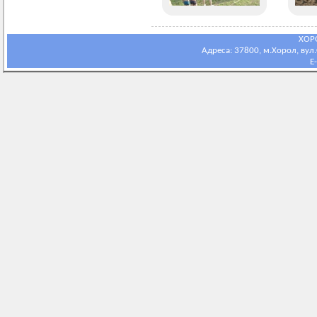
ХОР
Адреса: 37800, м.Хорол, вул.С
E