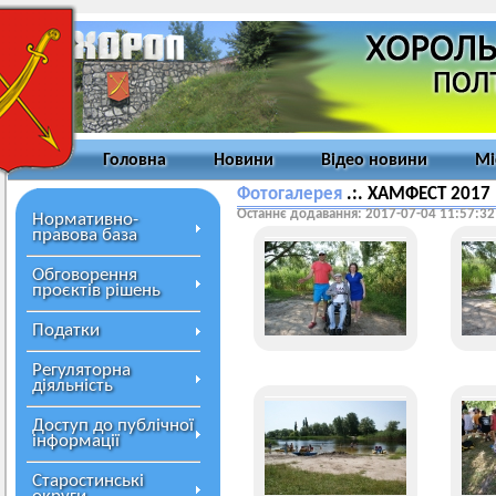
Головна
Новини
Відео новини
Мі
Фотогалерея
.:. ХАМФЕСТ 2017
Останнє додавання: 2017-07-04 11:57:32
Нормативно-
правова база
Обговорення
проєктів рішень
Податки
Регуляторна
діяльність
Доступ до публічної
інформації
Старостинські