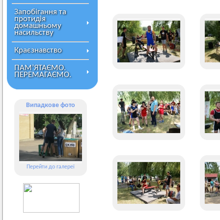
Запобігання та
протидія
домашньому
насильству
Краєзнавство
ПАМ’ЯТАЄМО.
ПЕРЕМАГАЄМО.
Випадкове фото
Перейти до галереї