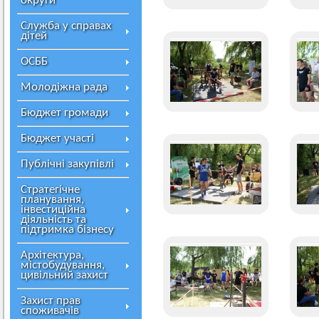
округи
Служба у справах
дітей
ОСББ
Молодіжна рада
Бюджет громади
Бюджет участі
Публічні закупівлі
Стратегічне
планування,
інвестиційна
діяльність та
підтримка бізнесу
Архітектура,
містобудування,
цивільний захист
Захист прав
споживачів