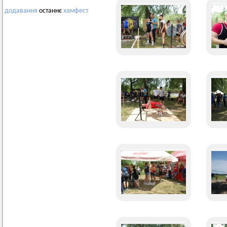
додавання
останнє
хамфест