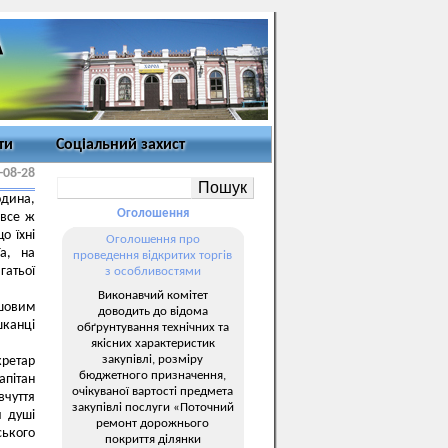
ти
Соціальний захист
-08-28
одина,
Оголошення
 все ж
о їхні
Оголошення про
а, на
проведення відкритих торгів
гатьої
з особливостями
Виконавчий комітет
ршовим
доводить до відома
шканці
обґрунтування технічних та
якісних характеристик
закупівлі, розміру
кретар
бюджетного призначення,
апітан
очікуваної вартості предмета
вчуття
закупівлі послуги «Поточний
й душі
ремонт дорожнього
ського
покриття ділянки