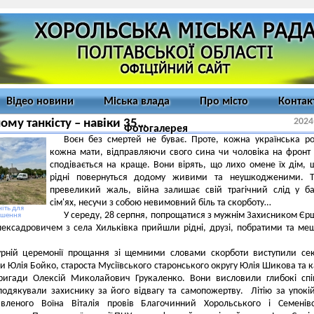
Відео новини
Міська влада
Про місто
Контак
2024
ому танкісту – навіки 35…
Фотогалерея
Воєн без смертей не буває. Проте, кожна українська р
кожна мати, відправляючи свого сина чи чоловіка на фронт
сподівається на краще. Вони вірять, що лихо омене їх дім, щ
рідні повернуться додому живими та неушкодженими. Т
превеликий жаль, війна залишає свій трагічний слід у ба
сім'ях, несучи з собою невимовний біль та скорботу…
іть для
У середу, 28 серпня, попрощатися з мужнім Захисником Є
ьшення
лексадровичем з села Хильківка прийшли рідні, друзі, побратими та ме
урній церемонії прощання зі щемними словами скорботи виступили се
ди Юлія Бойко, староста Мусіївського старонського округу Юлія Шикова та к
бригади Олексій Миколайович Грукаленко. Вони висловили глибокі спі
подякували захиснику за його відвагу та самопожертву. Літію за упокі
авленого Воїна Віталія провів Благочинний Хорольського і Семенів