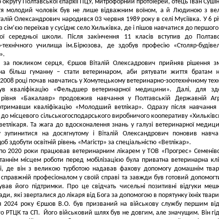
 округу Полтавської єпархії ПЦУ, митрофорний протоіерей, отець Іван Суші
тя молодий чоловік був не лише відважним воїном, а й Людиною з в
талій Олександрович народився 03 червня 1989 року в селі Мусіївка. У 6 р
із сім’єю переїхав у сусіднє село Хильківка, де і пішов навчатися до першого
кої середньої школи. Після закінчення 11 класів вступив до Полтав
о-технічного училища ім.Бірюзова, де здобув професію «Столяр-будіве
».
, за покликом серця, Єршов Віталій Олексадрович прийняв рішення з
на більш гуманну – стати ветеринаром, аби рятувати життя братам 
2008 році почав навчатись у Хомутецькому ветеринарно-зоотехнічному техн
ув кваліфікацію «Фельдшер ветеринарної медицини». Далі, для здо
о рівня «Бакалавр» продовжив навчання у Полтавській Державній Аг
 отримавши кваліфікацію «Молодший ветлікар». Одразу після навчання
до місцевого сільськогосподарського виробничого кооперативу «Хильків
ветлікаря. Та жага до вдосконалення знань у галузі ветеринарної медиц
 зупинитися на досягнутому і Віталій Олександрович поновив навча
об здобути освітній рівень «Магістр» за спеціальністю «Ветлікар».
по 2020 роки працював ветеринарним лікарем у ТОВ «Прогрес» Семенів
таннім місцем роботи перед мобілізацією була приватна ветеринарна клі
олі, де він з великою турботою надавав фахову допомогу домашнім тва
в справжній професіоналом у своїй справі та завжди був готовий допомогт
ував його підтримки. Про це свідчать чисельні позитивні відгуки меш
ди, які зверталися до лікаря від Бога за допомогою в порятунку їхніх твари
я 2024 року Єршов В.О. був призваний на військову службу першим ві
о РТЦК та СП. Його військовий шлях був не довгим, але значущим. Він гід