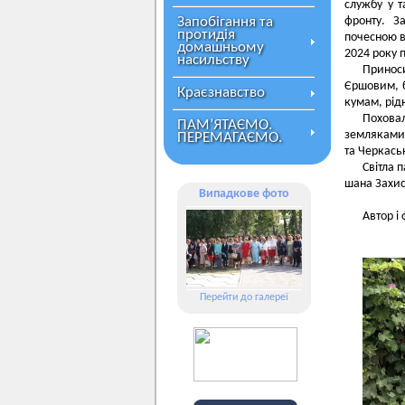
службу у т
Запобігання та
фронту. З
протидія
почесною в
домашньому
2024 року 
насильству
Принос
Єршовим, б
Краєзнавство
кумам, рідн
Поховал
ПАМ’ЯТАЄМО.
земляками
ПЕРЕМАГАЄМО.
та Черкась
Світла 
шана Захис
Випадкове фото
Автор і
Перейти до галереї