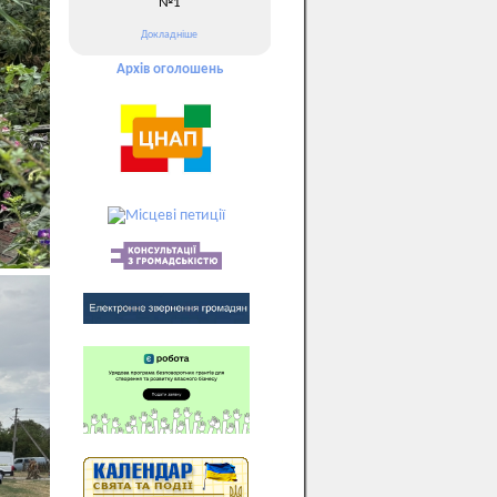
№1
Докладніше
Архів оголошень