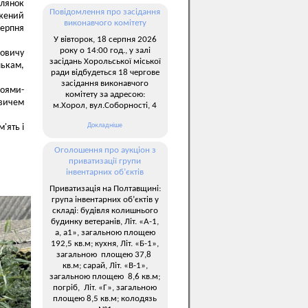
ілянок
Повідомлення про засідання
джений
виконавчого комітету
серпня
У вівторок, 18 серпня 2026
року о 14:00 год., у залі
йовичу
засідань Хорольської міської
лькам,
ради відбудеться 18 чергове
засідання виконавчого
роями-
комітету за адресою:
овичем
м.Хорол, вул.Соборності, 4
Докладніше
'ять і
Оголошення про аукціон з
приватизації групи
інвентарних об’єктів
Приватизація на Полтавщині:
група інвентарних об’єктів у
складі: будівля колишнього
будинку ветеранів, Літ. «А-1,
а, а1», загальною площею
192,5 кв.м; кухня, Літ. «Б-1»,
загальною площею 37,8
кв.м; сарай, Літ. «В-1»,
загальною площею 8,6 кв.м;
погріб, Літ. «Г», загальною
площею 8,5 кв.м; колодязь