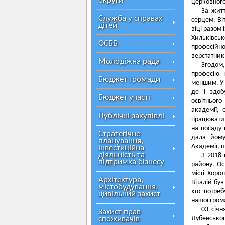
округи
церковного
За жит
Служба у справах
серцем. Ві
дітей
віці разом 
Хильківсь
ОСББ
професійн
верстатник
Молодіжна рада
Згодом
професію 
Бюджет громади
меншим. У 
де і здоб
Бюджет участі
освітньог
академії,
Публічні закупівлі
працювати 
на посаду 
Стратегічне
дала йому
планування,
Академії, щ
інвестиційна
діяльність та
З 2018 
підтримка бізнесу
району. Ос
місті Хор
Архітектура,
Віталій бу
містобудування,
хто потреб
цивільний захист
нашої грома
03 січн
Захист прав
споживачів
Лубенськог