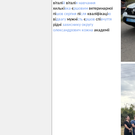
віталі
й
віталі
я
навчання
хилькі
вка
є
ршовим
ветеринарної
пі
шов
серпня
пі
сля
кваліфікаці
ю
ві
двагу
мужні
сть
є
ршов
спі
вчуття
рідні
захиснику
округу
олександрович
кожна
академії