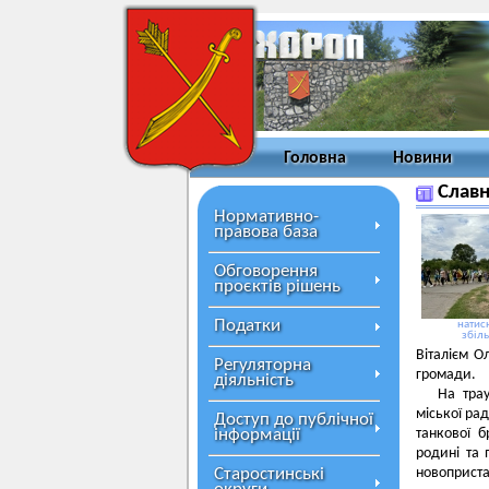
Головна
Новини
Славн
Нормативно-
правова база
Обговорення
проєктів рішень
Податки
натисн
збіл
Віталієм О
Регуляторна
громади.
діяльність
На тра
міської ра
Доступ до публічної
інформації
танкової 
родині та 
Старостинські
новоприст