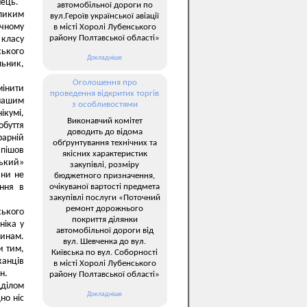
нець.
автомобільної дороги по
еликим
вул.Героїв української авіації
ічному
в місті Хоролі Лубенського
району Полтавської області»
 класу
ського
Докладніше
льник,
Оголошення про
мінити
проведення відкритих торгів
нашим
з особливостями
ікумі,
Виконавчий комітет
буття
доводить до відома
рарній
обґрунтування технічних та
 пішов
якісних характеристик
ський»
закупівлі, розміру
ини не
бюджетного призначення,
очікуваної вартості предмета
ння в
закупівлі послуги «Поточний
ремонт дорожнього
ського
покриття ділянки
ніка у
автомобільної дороги від
ринам.
вул. Шевченка до вул.
и тим,
Київська по вул. Соборності
канців
в місті Хоролі Лубенського
н.
району Полтавської області»
дділом
Докладніше
но ніс