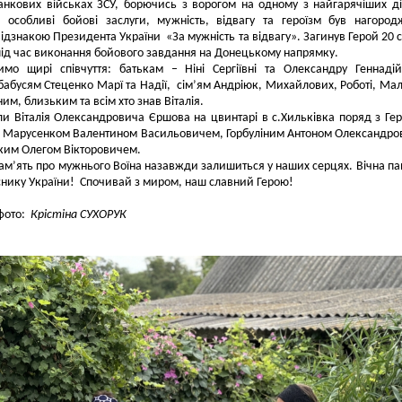
анкових військах ЗСУ, борючись з ворогом на одному з найгарячіших д
а особливі бойові заслуги, мужність, відвагу та героїзм був нагоро
ідзнакою Президента України «За мужність та відвагу». Загинув Герой 20 
під час виконання бойового завдання на Донецькому напрямку.
имо щирі співчуття: батькам – Ніні Сергіївні та Олександру Геннаді
абусям Стеценко Марї та Надії, сім’ям Андріюк, Михайлових, Роботі, Ма
им, близьким та всім хто знав Віталія.
и Віталія Олександровича Єршова на цвинтарі в с.Хильківка поряд з Ге
 Марусенком Валентином Васильовичем, Горбуліним Антоном Олександр
ким Олегом Вікторовичем.
пам’ять про мужнього Воїна назавжди залишиться у наших серцях. Вічна пам
нику України! Спочивай з миром, наш славний Герою!
 фото:
Крістіна СУХОРУК