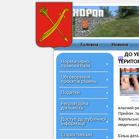
Головна
Новини
ДО У
Нормативно-
ТЕРИТО
правова база
Обговорення
проєктів рішень
Податки
натисн
збіл
Регуляторна
діяльність
власний ра
Прийом та
Доступ до публічної
Хорольсько
інформації
медичних 
Старостинські
Більш дета