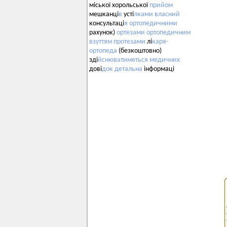
міської хорольської
прийом
мешканці
в
усті
лками
власний
консультаці
я
ортопедичними
рахунок)
ортезами
ортопедичним
взуттям
протезами
лі
каря-
ортопеда
(безкоштовно)
зді
йснюватиметься
медичних
дові
док
детальна
інформаці