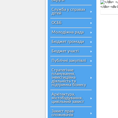
округи
Служба у справах
дітей
ОСББ
Молодіжна рада
Бюджет громади
Бюджет участі
Публічні закупівлі
Стратегічне
планування,
інвестиційна
діяльність та
підтримка бізнесу
Архітектура,
містобудування,
цивільний захист
Захист прав
споживачів