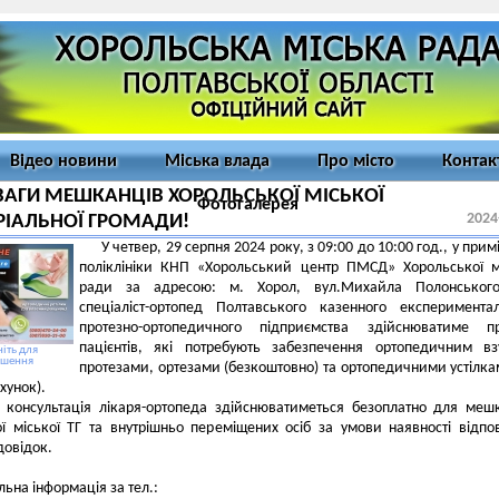
Відео новини
Міська влада
Про місто
Контак
ВАГИ МЕШКАНЦІВ ХОРОЛЬСЬКОЇ МІСЬКОЇ
Фотогалерея
2024
РІАЛЬНОЇ ГРОМАДИ!
У четвер, 29 серпня 2024 року, з 09:00 до 10:00 год., у прим
поліклініки КНП «Хорольський центр ПМСД» Хорольської м
ради за адресою: м. Хорол, вул.Михайла Полонського
спеціаліст-ортопед Полтавського казенного експеримента
протезно-ортопедичного підприємства здійснюватиме п
пацієнтів, які потребують забезпечення ортопедичним вз
іть для
ьшення
протезами, ортезами (безкоштовно) та ортопедичними устілка
хунок).
 консультація лікаря-ортопеда здійснюватиметься безоплатно для меш
ї міської ТГ та внутрішньо переміщених осіб за умови наявності відпо
довідок.
льна інформація за тел.: