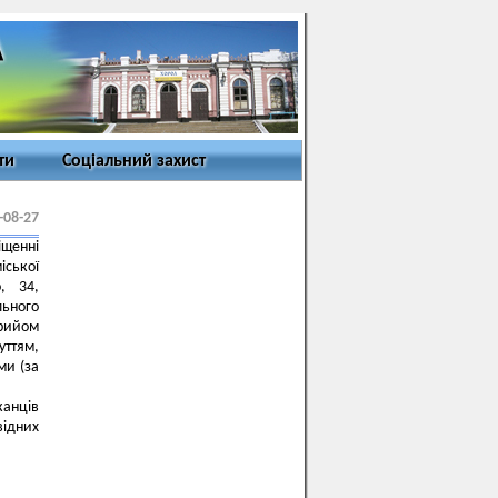
ти
Соціальний захист
-08-27
іщенні
іської
, 34,
льного
рийом
уттям,
ми (за
канців
відних