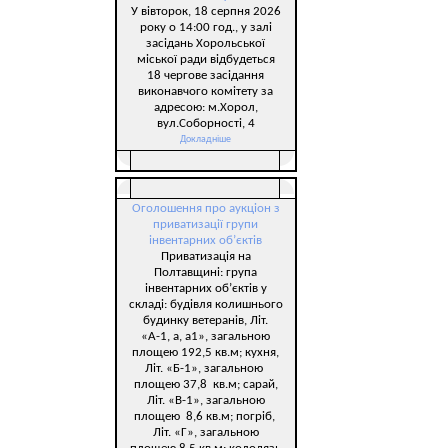
У вівторок, 18 серпня 2026
року о 14:00 год., у залі
засідань Хорольської
міської ради відбудеться
18 чергове засідання
виконавчого комітету за
адресою: м.Хорол,
вул.Соборності, 4
Докладніше
Оголошення про аукціон з
приватизації групи
інвентарних об’єктів
Приватизація на
Полтавщині: група
інвентарних об’єктів у
складі: будівля колишнього
будинку ветеранів, Літ.
«А-1, а, а1», загальною
площею 192,5 кв.м; кухня,
Літ. «Б-1», загальною
площею 37,8 кв.м; сарай,
Літ. «В-1», загальною
площею 8,6 кв.м; погріб,
Літ. «Г», загальною