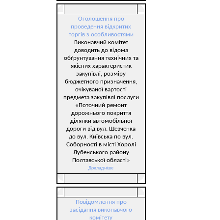
Оголошення про
проведення відкритих
торгів з особливостями
Виконавчий комітет
доводить до відома
обґрунтування технічних та
якісних характеристик
закупівлі, розміру
бюджетного призначення,
очікуваної вартості
предмета закупівлі послуги
«Поточний ремонт
дорожнього покриття
ділянки автомобільної
дороги від вул. Шевченка
до вул. Київська по вул.
Соборності в місті Хоролі
Лубенського району
Полтавської області»
Докладніше
Повідомлення про
засідання виконавчого
комітету