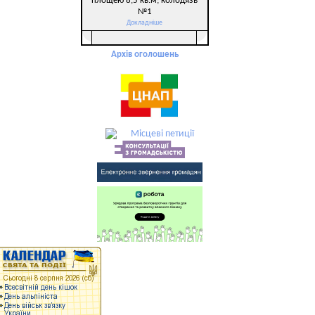
площею 8,5 кв.м; колодязь
№1
Докладніше
Архів оголошень