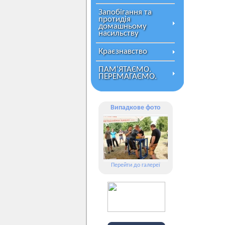
Запобігання та
протидія
домашньому
насильству
Краєзнавство
ПАМ’ЯТАЄМО.
ПЕРЕМАГАЄМО.
Випадкове фото
Перейти до галереї