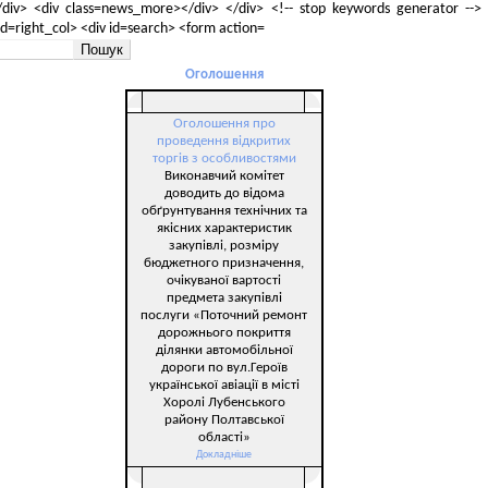
Оголошення
Оголошення про
проведення відкритих
торгів з особливостями
Виконавчий комітет
доводить до відома
обґрунтування технічних та
якісних характеристик
закупівлі, розміру
бюджетного призначення,
очікуваної вартості
предмета закупівлі
послуги «Поточний ремонт
дорожнього покриття
ділянки автомобільної
дороги по вул.Героїв
української авіації в місті
Хоролі Лубенського
району Полтавської
області»
Докладніше