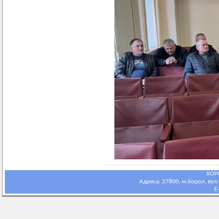
ХОР
Адреса: 37800, м.Хорол, вул.С
E