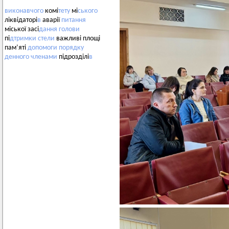
виконавчого
комі
тету
мі
ського
ліквідаторі
в
аварії
питання
міської засі
дання
голови
пі
дтримки
стели
важливі площі
пам’яті
допомоги
порядку
денного
членами
підрозділі
в