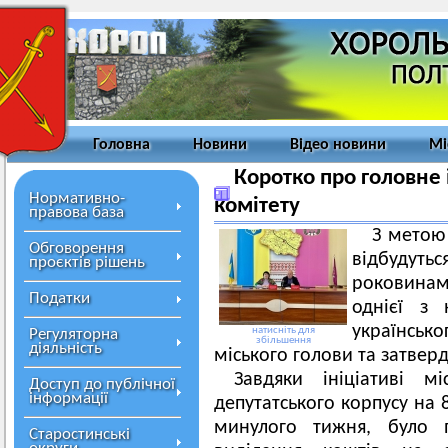
Головна
Новини
Відео новини
Мі
Коротко про головне 
Нормативно-
комітету
правова база
З метою
Обговорення
відбудутьс
проєктів рішень
роковина
Податки
однієї з 
українськ
натисніть для
Регуляторна
збільшення
діяльність
міського голови та затвер
Завдяки ініціативі м
Доступ до публічної
інформації
депутатського корпусу на 8
минулого тижня, було 
Старостинські