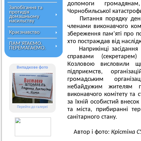
допомоги громадянам
Запобігання та
Чорнобильської катастроф
протидія
домашньому
Питання порядку денно
насильству
членами виконавчого коміт
Краєзнавство
збереження пам’яті про по
хто постраждав від наслідкі
ПАМ’ЯТАЄМО.
ПЕРЕМАГАЄМО.
Наприкінці засідання м
справами (секретарем)
Козловою висловили щи
Випадкове фото
підприємств, організац
громадським організа
небайдужим жителям гр
виконавчого комітету та с
за їхній особистий внесок
Перейти до галереї
та міста, прибиранні те
санітарного стану.
Автор і фото:
Крістіна 