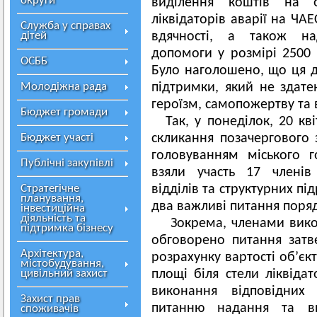
округи
виділення коштів на 
ліквідаторів аварії на ЧА
Служба у справах
дітей
вдячності, а також на
допомоги у розмірі 2500 
ОСББ
Було наголошено, що ця 
Молодіжна рада
підтримки, який не здате
героїзм, самопожертву та 
Бюджет громади
Так, у понеділок, 20 кв
Бюджет участі
скликання позачергового 
головуванням міського 
Публічні закупівлі
взяли участь 17 членів
Стратегічне
відділів та структурних під
планування,
два важливі питання поря
інвестиційна
діяльність та
Зокрема, членами викона
підтримка бізнесу
обговорено питання зат
Архітектура,
розрахунку вартості об’єк
містобудування,
цивільний захист
площі біля стели ліквідат
виконання відповідних
Захист прав
питанню надання та ви
споживачів