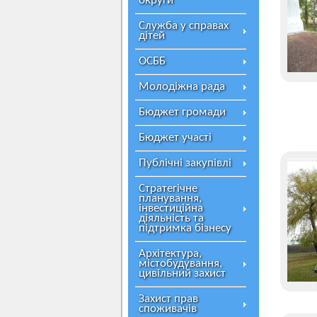
округи
Служба у справах
дітей
ОСББ
Молодіжна рада
Бюджет громади
Бюджет участі
Публічні закупівлі
Стратегічне
планування,
інвестиційна
діяльність та
підтримка бізнесу
Архітектура,
містобудування,
цивільний захист
Захист прав
споживачів