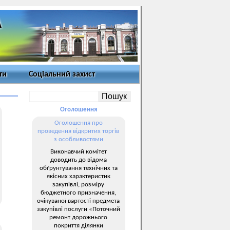
ти
Соціальний захист
Оголошення
Оголошення про
проведення відкритих торгів
з особливостями
Виконавчий комітет
доводить до відома
обґрунтування технічних та
якісних характеристик
закупівлі, розміру
бюджетного призначення,
очікуваної вартості предмета
закупівлі послуги «Поточний
ремонт дорожнього
покриття ділянки