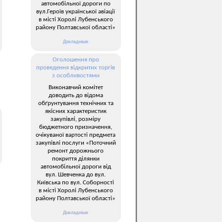
автомобільної дороги по
вул.Героїв української авіації
в місті Хоролі Лубенського
району Полтавської області»
Докладніше
Оголошення про
проведення відкритих торгів
з особливостями
Виконавчий комітет
доводить до відома
обґрунтування технічних та
якісних характеристик
закупівлі, розміру
бюджетного призначення,
очікуваної вартості предмета
закупівлі послуги «Поточний
ремонт дорожнього
покриття ділянки
автомобільної дороги від
вул. Шевченка до вул.
Київська по вул. Соборності
в місті Хоролі Лубенського
району Полтавської області»
Докладніше