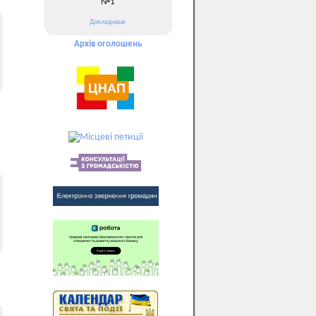
№1
Докладніше
Архів оголошень