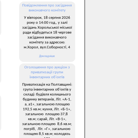
Повідомлення про засідання
виконавчого комітету
У вівторок, 18 серпня 2026
року о 14:00 год., у залі
засідань Хорольської міської
ради відбудеться 18 чергове
засідання виконавчого
комітету за адресою:
м.Хорол, вул.Соборності, 4
Докладніше
Оголошення про аукціон з
приватизації групи
інвентарних об’єктів
Приватизація на Полтавщині:
група інвентарних об’єктів у
складі: будівля колишнього
будинку ветеранів, Літ. «А-1,
а, а1», загальною площею
192,5 кв.м; кухня, Літ. «Б-1»,
загальною площею 37,8
кв.м; сарай, Літ. «В-1»,
загальною площею 8,6 кв.м;
погріб, Літ. «Г», загальною
площею 8,5 кв.м; колодязь