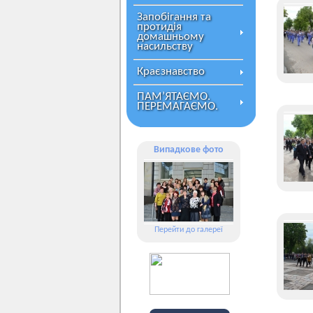
Запобігання та
протидія
домашньому
насильству
Краєзнавство
ПАМ’ЯТАЄМО.
ПЕРЕМАГАЄМО.
Випадкове фото
Перейти до галереї