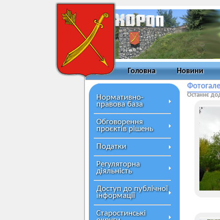
Головна
Новини
Фотогал
Останнє до
Нормативно-
правова база
Обговорення
проєктів рішень
Податки
Регуляторна
діяльність
Доступ до публічної
інформації
Старостинські