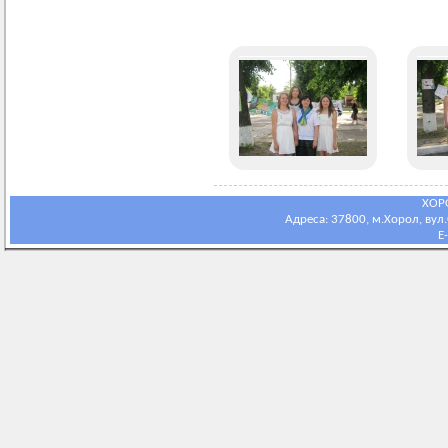
ХОР
Адреса: 37800, м.Хорол, вул.С
E