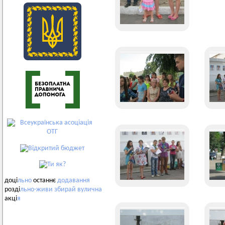
доці
льно
останнє
додавання
розді
льно-живи
збирай
вулична
акці
я