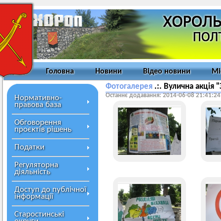
Головна
Новини
Відео новини
Мі
Фотогалерея
.:. Вулична акція
Останнє додавання: 2014-06-08 21:41:24
Нормативно-
правова база
Обговорення
проєктів рішень
Податки
Регуляторна
діяльність
Доступ до публічної
інформації
Старостинські