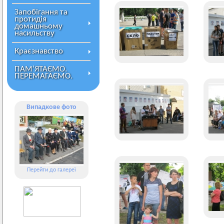
Запобігання та
протидія
домашньому
насильству
Краєзнавство
ПАМ’ЯТАЄМО.
ПЕРЕМАГАЄМО.
Випадкове фото
Перейти до галереї