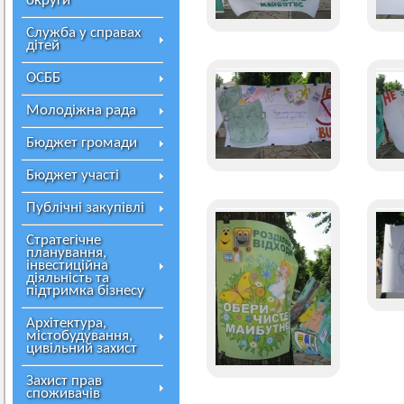
округи
Служба у справах
дітей
ОСББ
Молодіжна рада
Бюджет громади
Бюджет участі
Публічні закупівлі
Стратегічне
планування,
інвестиційна
діяльність та
підтримка бізнесу
Архітектура,
містобудування,
цивільний захист
Захист прав
споживачів