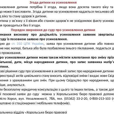
Згода дитини на усиновлення
новлення дитини потрібна її згода, якщо вона досягла такого віку та
що може її висловити. Згода дитини на усиновлення надається письмово аб
 віку та стану здоров'я дитини.
тина у зв'язку з її віком або станом здоров'я не усвідомлює факту усинов
я проводиться без її згоди.
Порядок звернення до суду про усиновлення дитини
имання висновку про доцільність усиновлення заявник звертаєть
суду із позовною заявою про усиновлення.
ідно до
ст. 310 ЦПК України
, заява про усиновлення дитини або повнол
 не має матері, батька або була позбавлена їхнього піклування, подається д
їх проживання.
про усиновлення дитини може також містити клопотання про зміну прі
 батькові, дати, місця народження дитини, про запис заявника матір
итини.
таві рішення суду про усиновлення в актовий запис про народження дитини
еєстрації актів цивільного стану вносить відповідні зміни і видає нове Сві
ження з урахуванням цих змін. При цьому Свідоцтво про народження, щ
іше, анулюється.
и безоплатну юридичну консультацію з цього та інших питань, а також до
ні позовної заяви до суду можна у Хорольському бюро правової допом
істо Хорол, вул. Незалежності, 78А, тел. (05362) 33-2-20, 0-800-213-103 (
оштовно зі стаціонарних і мобільних телефонів).
чальника відділу «Хорольське бюро правової