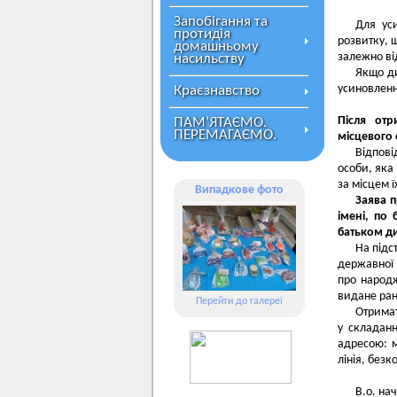
Запобігання та
Для уси
протидія
розвитку, 
домашньому
залежно від
насильству
Якщо ди
усиновленн
Краєзнавство
Після отр
ПАМ’ЯТАЄМО.
ПЕРЕМАГАЄМО.
місцевого 
Відпов
особи, яка
за місцем 
Випадкове фото
Заява 
імені, по
батьком д
На підс
державної р
про народ
видане ран
Перейти до галереї
Отримат
у складан
адресою: м
лінія, безк
В.о. на