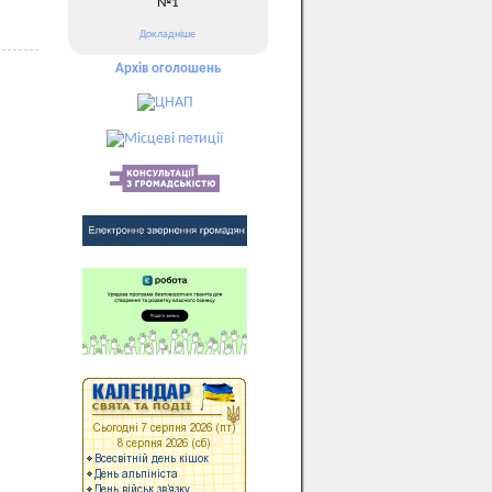
№1
Докладніше
Архів оголошень