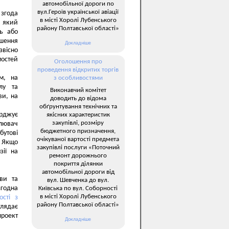
автомобільної дороги по
вул.Героїв української авіації
 згода
в місті Хоролі Лубенського
, який
району Полтавської області»
ть або
ішення
Докладніше
звісно
мостей
Оголошення про
проведення відкритих торгів
м, на
з особливостями
лу та
Виконавчий комітет
ви, на
доводить до відома
обґрунтування технічних та
рджує
якісних характеристик
закупівлі, розміру
влювач
бюджетного призначення,
бутові
очікуваної вартості предмета
. Якщо
закупівлі послуги «Поточний
зії на
ремонт дорожнього
покриття ділянки
автомобільної дороги від
ви та
вул. Шевченка до вул.
згодна
Київська по вул. Соборності
в місті Хоролі Лубенського
сті з
району Полтавської області»
глядає
проект
Докладніше