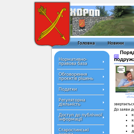
Головна
Новини
Поряд
Нормативно-
подруж
правова база
Обговорення
проєктів рішень
Податки
натисн
збіл
Регуляторна
діяльність
звертаєтьс
До заяви д
Доступ до публічної
к
інформації
к
в
Старостинські
д