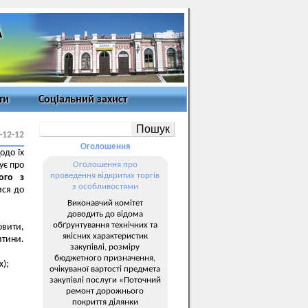
ти
Соціальний захист
-12-12
Оголошення
одо їх
ує про
Оголошення про
проведення відкритих торгів
ого з
з особливостями
ися до
Виконавчий комітет
доводить до відома
обґрунтування технічних та
овити,
якісних характеристик
итини.
закупівлі, розміру
бюджетного призначення,
х);
очікуваної вартості предмета
закупівлі послуги «Поточний
ремонт дорожнього
покриття ділянки