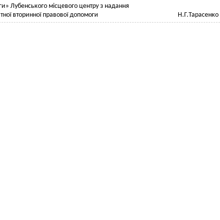
и» Лубенського місцевого центру з надання
латної вторинної правової допомоги Н.Г.Тарасенко