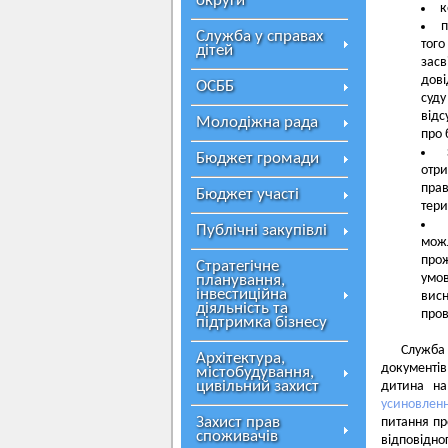
округи
к
п
Служба у справах
тог
дітей
засв
дові
ОСББ
суду
відс
Молодіжна рада
про 
Бюджет громади
отр
прав
Бюджет участі
тери
Публічні закупівлі
мож
прож
Стратегічне
умов
планування,
інвестиційна
вис
діяльність та
пров
підтримка бізнесу
Служба
Архітектура,
документів
містобудування,
цивільний захист
дитина на
усиновлен
Захист прав
питання пр
споживачів
відповідно