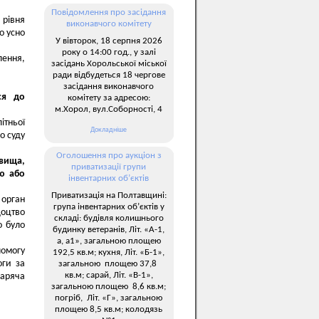
Повідомлення про засідання
 рівня
виконавчого комітету
о усно
У вівторок, 18 серпня 2026
року о 14:00 год., у залі
лення,
засідань Хорольської міської
ради відбудеться 18 чергове
засідання виконавчого
ся до
комітету за адресою:
м.Хорол, вул.Соборності, 4
ітньої
Докладніше
о суду
Оголошення про аукціон з
звища,
приватизації групи
’ю або
інвентарних об’єктів
Приватизація на Полтавщині:
 орган
група інвентарних об’єктів у
доцтво
складі: будівля колишнього
о було
будинку ветеранів, Літ. «А-1,
а, а1», загальною площею
помогу
192,5 кв.м; кухня, Літ. «Б-1»,
оги за
загальною площею 37,8
кв.м; сарай, Літ. «В-1»,
гаряча
загальною площею 8,6 кв.м;
погріб, Літ. «Г», загальною
площею 8,5 кв.м; колодязь