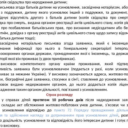
опія свідоцтва про народження дитини;
исьмова згода батьків дитини на усиновлення, засвідчена нотаріусом, або
о з подружжя, дитину якого усиновлює інший з подружжя, та документ
ідчує відсутність другого з батьків дитини (копія свідоцтва про смер
дка про смерть, видана органом реєстрації актів цивільного стану, копія р
 про позбавлення батьківських прав, про визнання недієздатним або бе
утнім, довідка з органу реєстрації актів цивільного стану щодо запису відо
батька дитини тощо);
засвідчена нотаріально письмова згода заявника, який є іноземце
имання інформації про нього в Генеральному секретаріаті Інтерпо
оохоронних органах держави, громадянином якої є іноземець, та держа
торії якої він проживає (у двох примірниках).
висновок компетентного органу країни проживання, який підтве
ливість заявника бути усиновлювачем (подається у разі, коли усино
иває за межами України). У висновку зазначаються адреса, житлово-по
и, біографічні дані заявника, стосунки в сім'ї, ставлення до усиновлення
новок видано недержавним органом, до нього додається копія ліцен
адження таким органом діяльності, пов'язаної з усиновленням.
Строк розгляду
 у справах дітей
протягом 10 робочих днів
після надходження зая
 складає акт обстеження житлово-побутових умов дитини, з'ясовує чи 
 усиновлення відповідно до
пункту 72 Порядку провадження діяльно
ня та здійснення нагляду за дотриманням прав усиновлених дітей
, роз
о доцільність усиновлення та відповідність його інтересам дитини і готує 
го висновку.