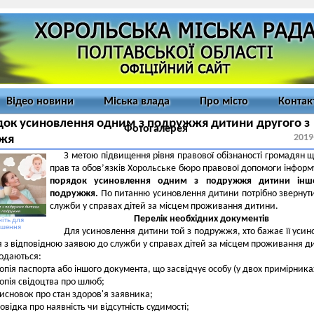
Відео новини
Міська влада
Про місто
Контак
ок усиновлення одним з подружжя дитини другого з
Фотогалерея
2019
жя
З метою підвищення рівня правової обізнаності громадян щ
прав та обов’язків Хорольське бюро правової допомоги інформ
порядок усиновлення одним з подружжя дитини інш
подружжя.
По питанню усиновлення дитини потрібно звернут
служби у справах дітей за місцем проживання дитини.
Перелік необхідних документів
іть для
ьшення
Для усиновлення дитини той з подружжя, хто бажає її усин
я з відповідною заявою до служби у справах дітей за місцем проживання д
одаються:
опія паспорта або іншого документа, що засвідчує особу (у двох примірника
опія свідоцтва про шлюб;
исновок про стан здоров'я заявника;
овідка про наявність чи відсутність судимості;