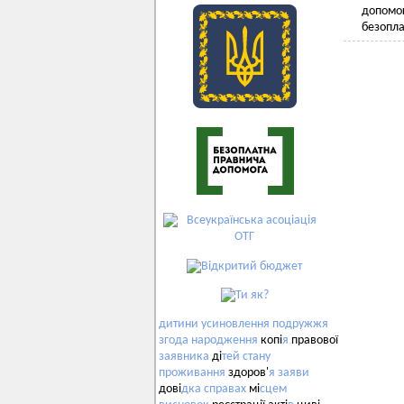
допомог
безоп
дитини
усиновлення
подружжя
згода
народження
копі
я
правової
заявника
ді
тей
стану
проживання
здоров'
я
заяви
дові
дка
справах
мі
сцем