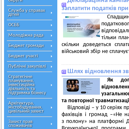
Деклараційна кампані
округи
заплатити податків пр
Служба у справах
дітей
Спадщин
податк
ОСББ
відповіда
Молодіжна рада
тільки пла
скільки доведеться спла
Бюджет громади
військовий збір не сплачу
Бюджет участі
Публічні закупівлі
Шлях відновлення зв
Стратегічне
Як доп
планування,
інвестиційна
відновлен
діяльність та
підтримка бізнесу
узагальню
та повторної травматизаці
Архітектура,
містобудування,
Відповіді – у 10 серіях п
цивільний захист
фахівців і громад –«Не н
з полону» на платформі Д
Захист прав
споживачів
Всеукраїнської програми