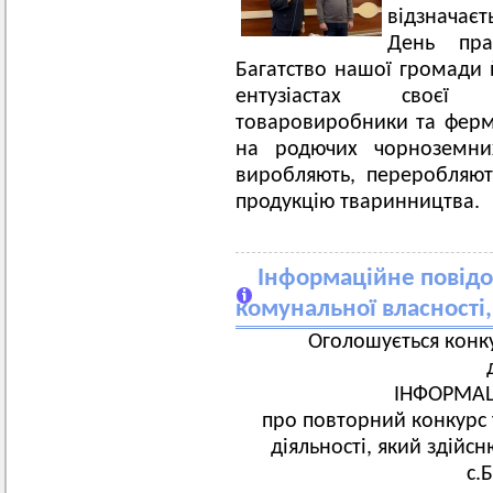
відзначаєт
День прац
Багатство нашої громади й
ентузіастах своєї с
товаровиробники та фер
на родючих чорноземни
виробляють, переробляють
продукцію тваринництва.
Інформаційне повідо
комунальної власності,
Оголошується конку
ІНФОРМА
про повторний конкурс 
діяльності, який здійс
с.