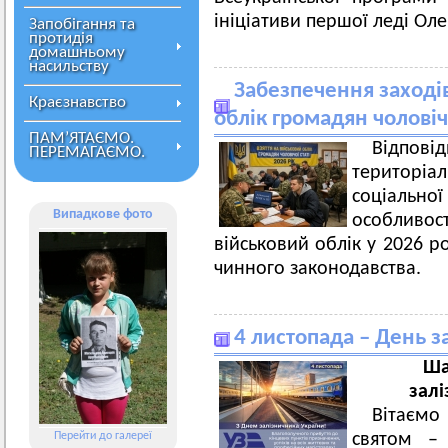
ініціативи першої леді Оле
Запобігання та
протидія
домашньому
насильству
Забезпечення заходів
Краєзнавство
облік громадян чоловічо
ПАМ’ЯТАЄМО.
Відпові
ПЕРЕМАГАЄМО.
територіа
соціальн
Випадкове фото
особливо
військовий облік у 2026 р
чинного законодавства.
4 листопада – День з
Ша
залі
Вітаємо
Перейти до галереї
святом – 