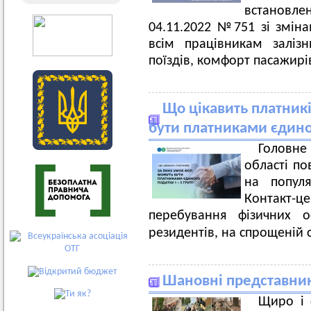
встановле
04.11.2022 №751 зі зміна
всім працівникам заліз
поїздів, комфорт пасажирів
Що цікавить платник
бути платниками єдиног
Головн
області по
на популя
Контакт-
перебування фізичних 
резидентів, на спрощеній 
Шановні представники
Щиро і 