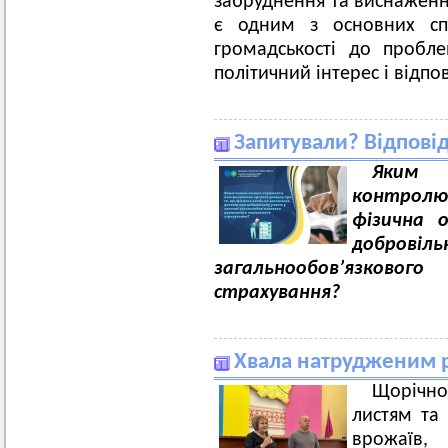
забруднення та виснаження
є одним з основних спо
громадськості до пробл
політичний інтерес і відпові
Запитували? Відпові
Яким 
контролюю
фізична 
добров
загальнообов’язков
страхування?
Хвала натрудженим р
Щорічно
листям та
врожаїв