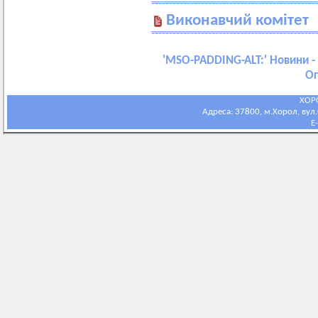
Виконавчий комітет
'
MSO-PADDING-ALT:
' Новини -
Ог
ХОР
Адреса: 37800, м.Хорол, вул.С
E