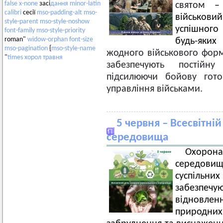
false
x-none
засі
дання
minor-latin
святом
–
calibri
сесії
mso-padding-alt
mso-
військовий
style-parent
mso-style-noshow
успішного
font-family
mso-style-priority
roman"
widow-orphan
font-size
будь-яки
mso-pagination
{
mso-style-name
жодного військового форм
"
times
хорол
травня
забезпечують постійн
підсилюючи бойову готов
управління військами.
5 червня – Всесвітн
середовища
Охорон
середов
суспільн
забезпеч
відновле
природн