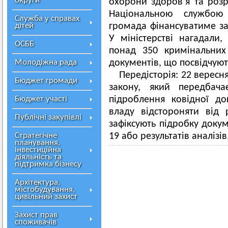
округи
охорони здоров’я та роз
Національною службою 
Служба у справах
дітей
громада фінансуватиме за
У міністерстві нагадали
ОСББ
понад 350 кримінальних
Молодіжна рада
документів, що посвідчуют
Передісторія: 22 вересн
Бюджет громади
закону, який передбач
Бюджет участі
підроблення ковідної до
владу відстороняти від 
Публічні закупівлі
зафіксують підробку доку
Стратегічне
19 або результатів аналізів
планування,
інвестиційна
діяльність та
підтримка бізнесу
Архітектура,
містобудування,
цивільний захист
Захист прав
споживачів