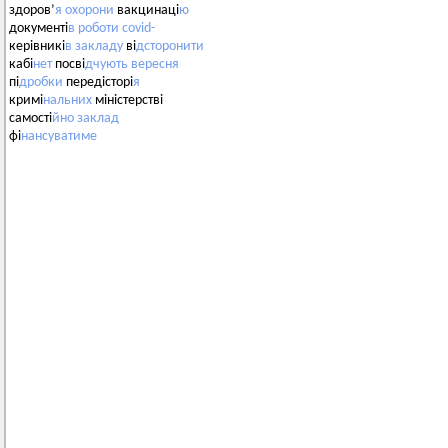
здоров’
я
охорони
вакцинаці
ю
документі
в
роботи
covid-
керівникі
в
закладу
ві
дсторонити
кабі
нет
посві
дчують
вересня
пі
дробки
передісторі
я
кримі
нальних
міністерстві
самості
йно
заклад
фі
нансуватиме