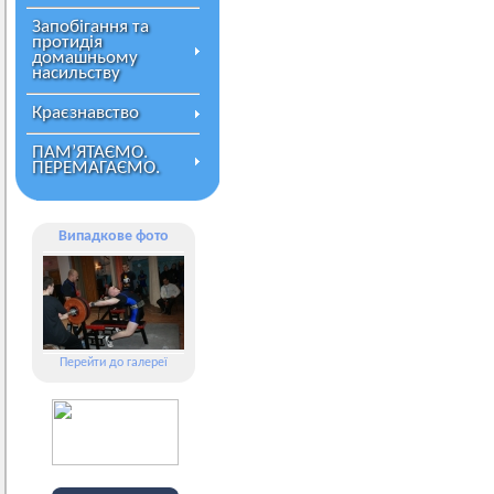
Запобігання та
протидія
домашньому
насильству
Краєзнавство
ПАМ’ЯТАЄМО.
ПЕРЕМАГАЄМО.
Випадкове фото
Перейти до галереї