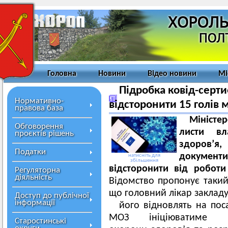
Головна
Новини
Відео новини
Мі
Підробка ковід-серти
Нормативно-
відсторонити 15 голів
правова база
Міністе
Обговорення
листи вл
проєктів рішень
здоров’я,
Податки
документ
натисніть для
збільшення
відсторонити від роботи
Регуляторна
діяльність
Відомство пропонує такий 
що головний лікар заклад
Доступ до публічної
інформації
його відновлять на пос
МОЗ ініціюватиме а
Старостинські