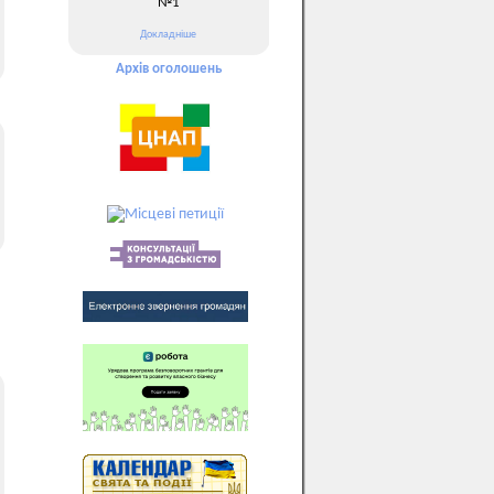
№1
Докладніше
Архів оголошень