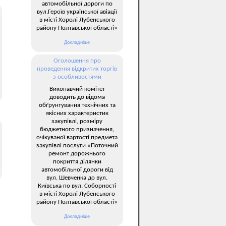
автомобільної дороги по
вул.Героїв української авіації
в місті Хоролі Лубенського
району Полтавської області»
Докладніше
Оголошення про
проведення відкритих торгів
з особливостями
Виконавчий комітет
доводить до відома
обґрунтування технічних та
якісних характеристик
закупівлі, розміру
бюджетного призначення,
очікуваної вартості предмета
закупівлі послуги «Поточний
ремонт дорожнього
покриття ділянки
автомобільної дороги від
вул. Шевченка до вул.
Київська по вул. Соборності
в місті Хоролі Лубенського
району Полтавської області»
Докладніше