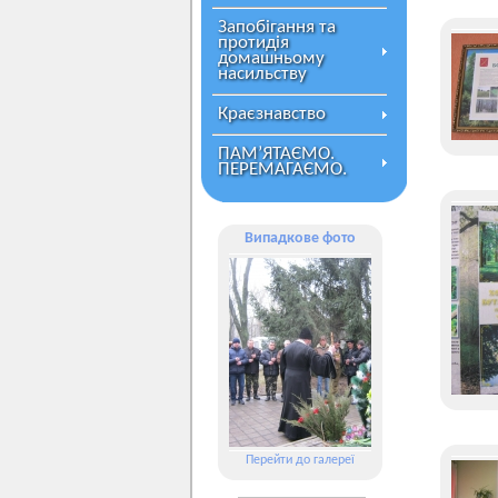
Запобігання та
протидія
домашньому
насильству
Краєзнавство
ПАМ’ЯТАЄМО.
ПЕРЕМАГАЄМО.
Випадкове фото
Перейти до галереї