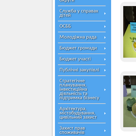
округи
Служба у справах
дітей
ОСББ
Молодіжна рада
Бюджет громади
Бюджет участі
Публічні закупівлі
Стратегічне
планування,
інвестиційна
діяльність та
підтримка бізнесу
Архітектура,
містобудування,
цивільний захист
Захист прав
споживачів