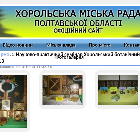
Відео новини
Міська влада
Про місто
Контак
ерея
.:. Науково-практичний семінар Хорольський ботанічний
Фотогалерея
13
давання: 2013-10-14 11:32:54