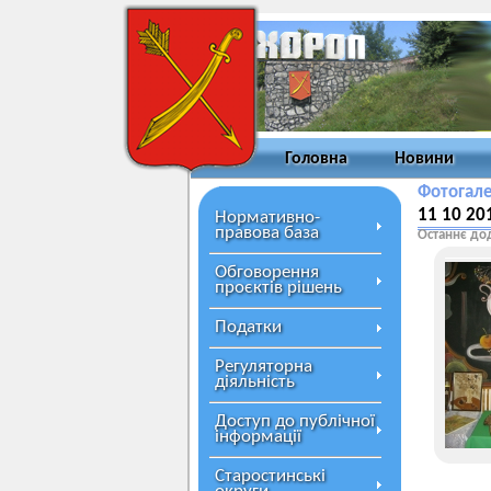
Головна
Новини
Фотогал
11 10 20
Нормативно-
правова база
Останнє до
Обговорення
проєктів рішень
Податки
Регуляторна
діяльність
Доступ до публічної
інформації
Старостинські