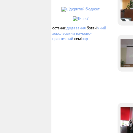
останнє
додавання
ботані
чний
хорольський
науково-
практичний
семі
нар