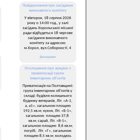
Повідомлення про засідання
виконавчого комітету
У вівторок, 18 серпня 2026
року о 14:00 год., у залі
засідань Хорольської міської
ради відбудеться 18 чергове
засідання виконавчого
комітету за адресою:
м.Хорол, вул.Соборності, 4
Докладніше
Оголошення про аукціон з
приватизації групи
інвентарних об’єктів
Приватизація на Полтавщині:
група інвентарних об’єктів у
складі: будівля колишнього
будинку ветеранів, Літ. «А-1,
а, а1», загальною площею
192,5 кв.м; кухня, Літ. «Б-1»,
загальною площею 37,8
кв.м; сарай, Літ. «В-1»,
загальною площею 8,6 кв.м;
погріб, Літ. «Г», загальною
площею 8,5 кв.м; колодязь