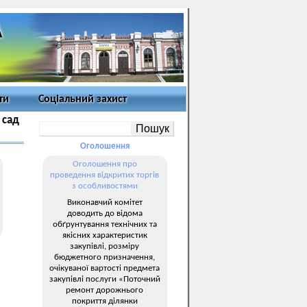
ти
Соціальний захист
 сад
Оголошення
Оголошення про
проведення відкритих торгів
з особливостями
Виконавчий комітет
доводить до відома
обґрунтування технічних та
якісних характеристик
закупівлі, розміру
бюджетного призначення,
очікуваної вартості предмета
закупівлі послуги «Поточний
ремонт дорожнього
покриття ділянки