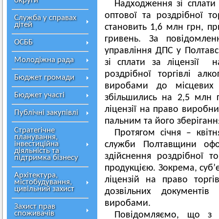
округи
Надходження зі сплати 
оптової та роздрібної то
Служба у справах
дітей
становить 1,6 млн грн, п
гривень. За повідомлен
ОСББ
управління ДПС у Полтавс
Молодіжна рада
зі сплати за ліцензії 
роздрібної торгівлі ал
Бюджет громади
виробами до місцевих 
Бюджет участі
збільшились на 2,5 млн 
ліцензії на право виробни
Публічні закупівлі
пальним та його зберіганн
Стратегічне
Протягом січня – квіт
планування,
інвестиційна
служби Полтавщини офо
діяльність та
здійснення роздрібної т
підтримка бізнесу
продукцією. Зокрема, суб
Архітектура,
ліцензій на право торг
містобудування,
цивільний захист
дозвільних документів
виробами.
Захист прав
споживачів
Повідомляємо, що з 