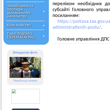
переліком необхідних д
Запобігання та
протидія
субсайті Головного управ
домашньому
посиланням:
насильству
https://poltava.tax.gov.u
Краєзнавство
administrativnih-poslu/
.
ПАМ’ЯТАЄМО.
ПЕРЕМАГАЄМО.
Головне управління ДПС 
Випадкове фото
Перейти до галереї