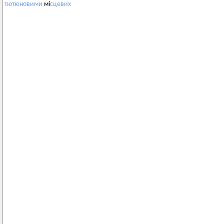
тютюновими
мі
сцевих