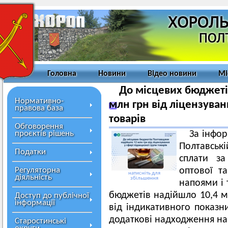
Головна
Новини
Відео новини
Мі
До місцевих бюджет
Нормативно-
млн грн від ліцензуван
правова база
товарів
Обговорення
проєктів рішень
За інфо
Полтавській
Податки
сплати за
Регуляторна
оптової та
натисніть для
діяльність
збільшення
напоями і
бюджетів надійшло 10,4 мл
Доступ до публічної
інформації
від індикативного показн
додаткові надходження на 
Старостинські