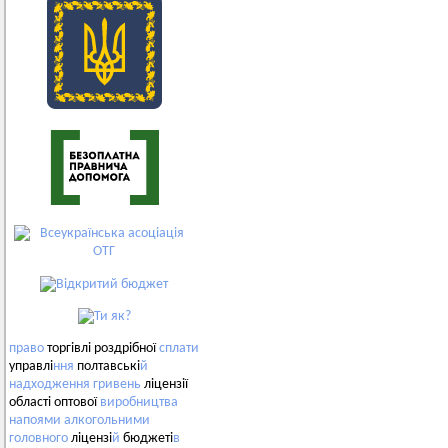
право
торгівлі роздрібної
сплати
управлі
ння
полтавські
й
надходження
гривень
ліцензії
області оптової
виробництва
напоями
алкогольними
головного
ліцензі
й
бюджеті
в