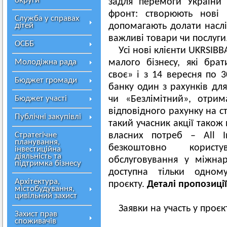
округи
задля перемоги України
фронт: створюють нові 
Служба у справах
дітей
допомагають долати наслі
важливі товари чи послуги
ОСББ
Усі нові клієнти UKRSIB
Молодіжна рада
малого бізнесу, які бра
своє» і з 14 вересня по 
Бюджет громади
банку один з рахунків дл
Бюджет участі
чи «Безлімітний», отри
відповідного рахунку на с
Публічні закупівлі
такий учасник акції також
Стратегічне
власних потреб – All I
планування,
безкоштовно корист
інвестиційна
діяльність та
обслуговування у міжна
підтримка бізнесу
доступна тільки одному
Архітектура,
проєкту.
Деталі пропозиції
містобудування,
цивільний захист
Заявки на участь у проє
Захист прав
споживачів