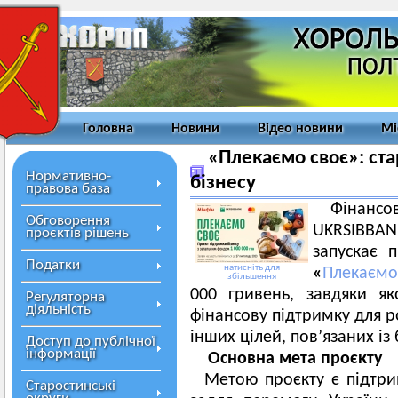
Головна
Новини
Відео новини
Мі
«Плекаємо своє»: ста
Нормативно-
бізнесу
правова база
Фінанс
Обговорення
UKRSIBBAN
проєктів рішень
запускає п
Податки
натисніть для
«
Плекаємо
збільшення
000 гривень, завдяки я
Регуляторна
діяльність
фінансову підтримку для р
інших цілей, пов’язаних із
Доступ до публічної
інформації
Основна мета проєкту
Метою проєкту є підтри
Старостинські