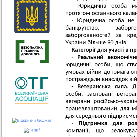
- Юридична особа має
протягом останнього кале
- Юридична особа не 
банкрутство, забор
заборгованостей за кре
України більше 90 днів.
Категорії для участі в пр
- Реальний економіч
юридичні особи, що ств
умовах війни допомагают
постраждали внаслідок вій
- Ветеранська сила.
Д
особи, засновані ветер
ветерани російсько-украї
працевлаштований для мі
для середнього підприємст
- Підтримка для ро
компанії, що релокува