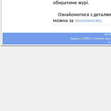
обиратиме журі.
Ознайомитися з деталями
можна за
посиланням
.
ХОР
Адреса: 37800, м.Хорол, вул.С
E