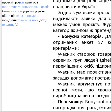
підтримки для релокації/
проєкті проє
кту
категорії
працювати в Україні.
юридична
участь
учасник
особа
бі
знесу
особи
украї
ни
україні
Згідно з умовами проєкт
ві
йни
пі
дтримки
послуги
надсилають заявки для 
юридичні
товари
заявки
дохі
д
межах умов проєкту. Жу
входять
(рі
категоріях з-поміж претенд
- Бонусна категорія.
Дл
отриманих анкет 37 к
критеріями:
учасник створює това
окремих груп людей (дітей
переміщених осіб, підпри
учасник має проактивн
засадах допомагає постра
учасник аргументує по
певної мети, що своє
виробництва чи налагодже
Переможця Бонусної кат
нагородження рандомним