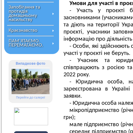
Умови для участі в проє
Запобігання та
- Участь у проєкті б
протидія
домашньому
засновниками (учасниками
насильству
та діють на території Укр
Краєзнавство
проєкті, учасники запов
інформацію про діяльність
ПАМ’ЯТАЄМО.
ПЕРЕМАГАЄМО.
- Особи, які здійснюють 
участі у проєкті не беруть.
- Учасник та юрид
Випадкове фото
співпрацюють з росією та
2022 року.
- Юридична особа, на
зареєстрована в Україн
заявки.
Перейти до галереї
- Юридична особа належи
мікропідприємство (річ
грн);
мале підприємство (річн
середнє підприємство (р