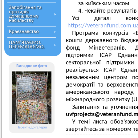
за київським часом
Запобігання та
Чекайте результатів
протидія
домашньому
Усі деталі кон
насильству
https://veteranfund.com.ua
Краєзнавство
Програма конкурсів «
кошти державного бюджет
ПАМ’ЯТАЄМО.
ПЕРЕМАГАЄМО.
фонд Мінветеранів. Д
підтримки ІСАР Єднанн
секторальної підтримки
Випадкове фото
реалізується ІСАР Єдна
незалежним центром по
демократії та верховенс
американського народу,
міжнародного розвитку (U
Запитання та уточненн
uvfprojects@veteranfund.m
У темі листа обов'язко
Перейти до галереї
звертайтесь за номером т