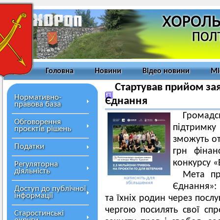
Головна
Новини
Відео новини
Мі
Стартував прийом зая
Нормативно-
Єднання
правова база
Громадс
Обговорення
підтримку
проєктів рішень
зможуть от
Податки
грн фінан
конкурсу «
Регуляторна
діяльність
Мета пр
натисніть для
збільшення
Єднання»: 
Доступ до публічної
інформації
та їхніх родин через посл
чергою посилять свої спр
Старостинські