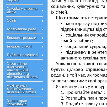
округи
захисту прав і свобод, за
соціальних, культурних та
Служба у справах
дітей
їх сімей.
Що отримають ветерани 
ОСББ
менторську підтрим
Молодіжна рада
підприємництва від ст
соціальний супровід
Бюджет громади
сімей загиблих;
Бюджет участі
соціальний супровід
підтримку в реінтег
Публічні закупівлі
активного суспільного
Стратегічне
Унікальність такої сп
планування,
будуть цільово спрямован
інвестиційна
діяльність та
родин, в той час, як гром
підтримка бізнесу
та посилюватиме свої орга
Архітектура,
Як взяти участь у конкурс
містобудування,
цивільний захист
Прочитайте деталі:
Розпишіть план про
Захист прав
Подайте заявку на 
споживачів