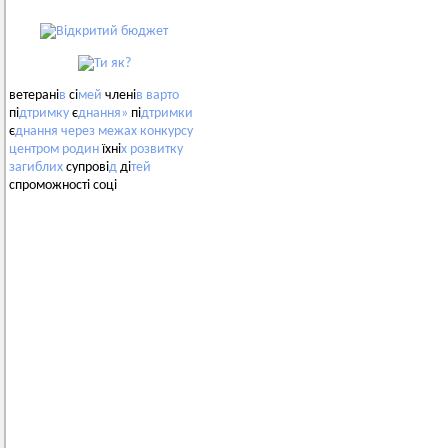
ветерані
в
сі
мей
члені
в
варто
пі
дтримку
є
днання»
пі
дтримки
є
днання
через
межах
конкурсу
центром
родин
їхні
х
розвитку
загиблих
супрові
д
ді
тей
спроможності соці