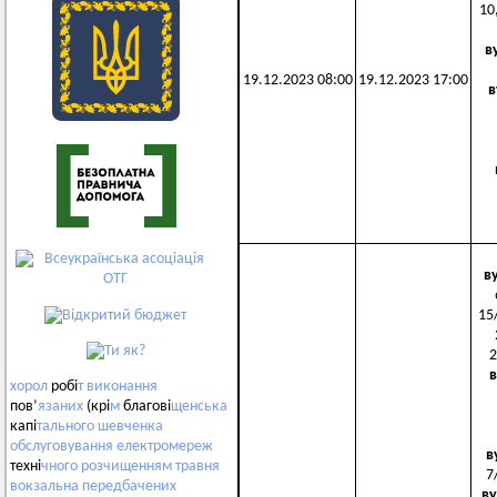
10,
в
19.12.2023 08:00
19.12.2023 17:00
в
в
15/
2
в
хорол
робі
т
виконання
пов’
язаних
(крі
м
благові
щенська
капі
тального
шевченка
обслуговування
електромереж
в
техні
чного
розчищенням
травня
7
вокзальна
передбачених
ву