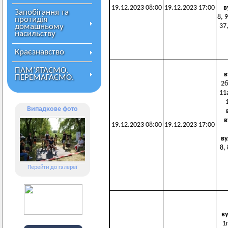
19.12.2023 08:00
19.12.2023 17:00
в
Запобігання та
8, 9
протидія
домашньому
37,
насильству
Краєзнавство
ПАМ’ЯТАЄМО.
в
ПЕРЕМАГАЄМО.
2б
11а
1
Випадкове фото
в
19.12.2023 08:00
19.12.2023 17:00
ву
8, 
Перейти до галереї
в
1г