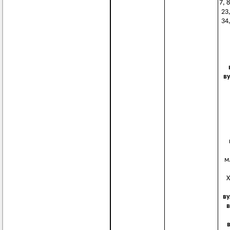
7, 8
23,
34,
в
м.
Х
ву
в