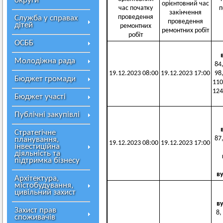
округи
орієнтовний час
час початку
п
закінчення
проведення
Служба у справах
проведення
дітей
ремонтних
ремонтних робіт
робіт
ОСББ
Молодіжна рада
84,
19.12.2023 08:00
19.12.2023 17:00
98,
Бюджет громади
110
124
Бюджет участі
Публічні закупівлі
Стратегічне
87,
планування,
19.12.2023 08:00
19.12.2023 17:00
інвестиційна
діяльність та
підтримка бізнесу
в
Архітектура,
містобудування,
цивільний захист
в
Захист прав
8,
споживачів