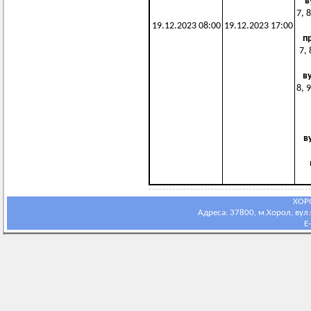
в
7, 8
19.12.2023 08:00
19.12.2023 17:00
п
7, 
в
8, 9
в
ХОР
Адреса: 37800, м.Хорол, вул.С
E