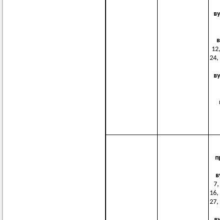
в
в
12,
24,
в
п
в
7,
16,
27,
в