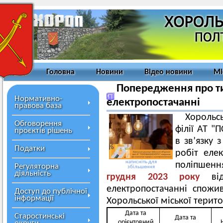
Головна
Новини
Відео новини
Мі
Попередження про ти
Нормативно-
електропостачанні
правова база
Хорольс
Обговорення
філії АТ 
проєктів рішень
в зв’язку
Податки
робіт еле
натисніть для
поліпшен
Регуляторна
збільшення
діяльність
грудня
202
3
року
ві
електропостачанні спожив
Доступ до публічної
інформації
Хорольської міської терит
Дата та
Старостинські
Дата та
орієнтовний