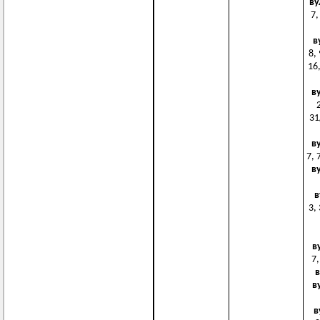
ву
7,
в
8, 
16,
в
31
в
7, 
в
в
3, 
в
7,
в
в
в