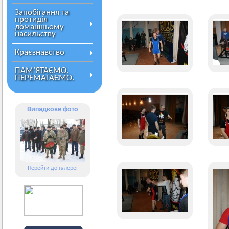
Запобігання та
протидія
домашньому
насильству
Краєзнавство
ПАМ’ЯТАЄМО.
ПЕРЕМАГАЄМО.
Випадкове фото
Перейти до галереї