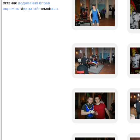
останнє
додавання
вправ
окремих
ві
дкритий
чемпі
онат