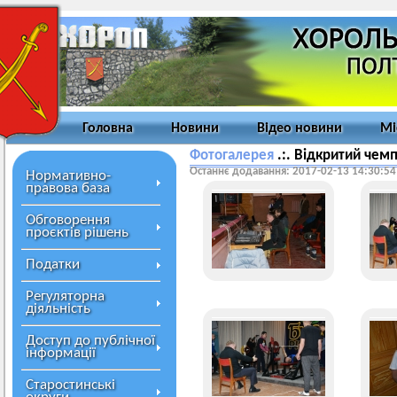
Головна
Новини
Відео новини
Мі
Фотогалерея
.:. Відкритий чем
Останнє додавання: 2017-02-13 14:30:54
Нормативно-
правова база
Обговорення
проєктів рішень
Податки
Регуляторна
діяльність
Доступ до публічної
інформації
Старостинські