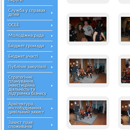
округи
Служба у справах
дітей
ОСББ
Молодіжна рада
Бюджет громади
Бюджет участі
Публічні закупівлі
Стратегічне
планування,
інвестиційна
діяльність та
підтримка бізнесу
Архітектура,
містобудування,
цивільний захист
Захист прав
споживачів