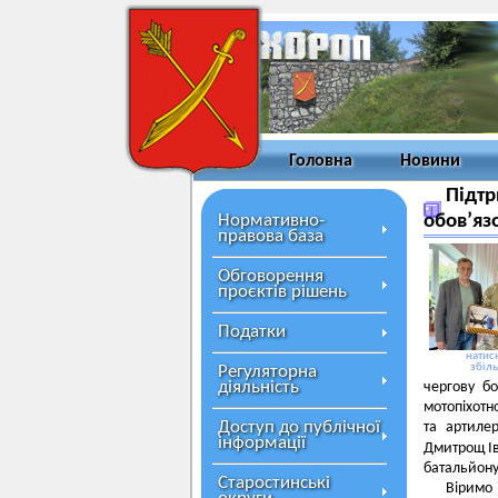
Головна
Новини
Підтр
Нормативно-
обов’яз
правова база
Обговорення
проєктів рішень
Податки
натисн
збіл
Регуляторна
діяльність
чергову б
мотопіхотн
Доступ до публічної
та артиле
інформації
Дмитрощ І
батальйону
Старостинські
Віримо 