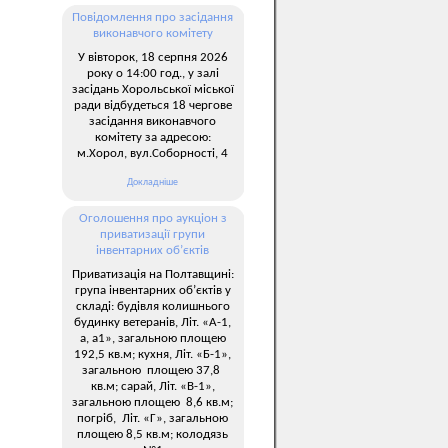
Повідомлення про засідання
виконавчого комітету
У вівторок, 18 серпня 2026
року о 14:00 год., у залі
засідань Хорольської міської
ради відбудеться 18 чергове
засідання виконавчого
комітету за адресою:
м.Хорол, вул.Соборності, 4
Докладніше
Оголошення про аукціон з
приватизації групи
інвентарних об’єктів
Приватизація на Полтавщині:
група інвентарних об’єктів у
складі: будівля колишнього
будинку ветеранів, Літ. «А-1,
а, а1», загальною площею
192,5 кв.м; кухня, Літ. «Б-1»,
загальною площею 37,8
кв.м; сарай, Літ. «В-1»,
загальною площею 8,6 кв.м;
погріб, Літ. «Г», загальною
площею 8,5 кв.м; колодязь