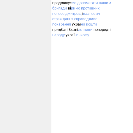
продовжує
мо
допомагати
нашим
бригади
ві
римо
противник
понесе
дмитрощ
і
ваанович
страждання
справедливе
покарання
украї
ни
кошти
придбані безпі
лотники
попередні
народу
украї
нському