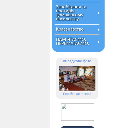
Запобігання та
протидія
домашньому
насильству
Краєзнавство
ПАМ’ЯТАЄМО.
ПЕРЕМАГАЄМО.
Випадкове фото
Перейти до галереї