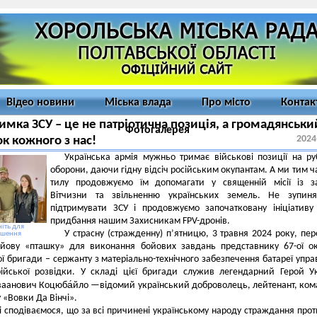
Відео новини
Міська влада
Про місто
Контак
имка ЗСУ – це не патріотична позиція, а громадянськи
Фотогалерея
2024
ок кожного з нас!
Українська армія мужньо тримає військові позиції на р
оборони, даючи гідну відсіч російським окупантам. А ми тим ч
тилу продовжуємо їм допомагати у священній місії із з
Вітчизни та звільненню українських земель. Не зупиня
підтримувати ЗСУ і продовжуємо започатковану ініціатив
придбання нашим Захисникам FPV-дронів.
іть для
У страсну (стражденну) п’ятницю, 3 травня 2024 року, пе
ьшення
ойову «пташку» для виконання бойових завдань представнику 67-ої о
ої бригади – сержанту з матеріально-технічного забезпечення батареї упра
рійської розвідки. У складі цієї бригади служив легендарний Герой У
ваанович Коцюба́йло —відомий український доброволець, лейтенант, ко
 «Вовки Да Вінчі».
і сподіваємося, що за всі причинені українському народу страждання про