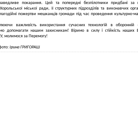
раведливе покарання. Цей та попередні безпілотники придбані за 
Хорольської міської ради, її структурних підрозділів та виконавчих орга
лагодійні пожертви мешканців громади під час проведення культурно-м
млюючи важливість використання сучасних технологій в оборонній с
мо допомагати нашим захисникам! Віримо в силу і стійкість наших В
У, молимося за Перемогу!
фото:
Ірина ГРИГОРАШ