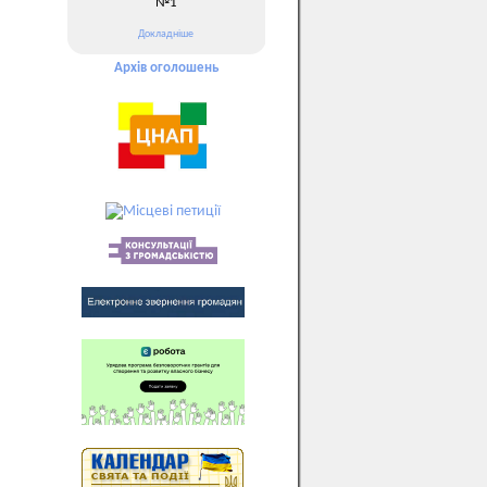
№1
Докладніше
Архів оголошень