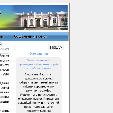
ти
Соціальний захист
й
-05-03
Оголошення
убежах
асом у
Оголошення про
проведення відкритих торгів
ахисту
з особливостями
ємося
у щодо
Виконавчий комітет
доводить до відома
обґрунтування технічних та
редали
якісних характеристик
кремої
закупівлі, розміру
вління
бюджетного призначення,
країни
очікуваної вартості предмета
мандир
закупівлі послуги «Поточний
ремонт дорожнього
тивник
покриття ділянки