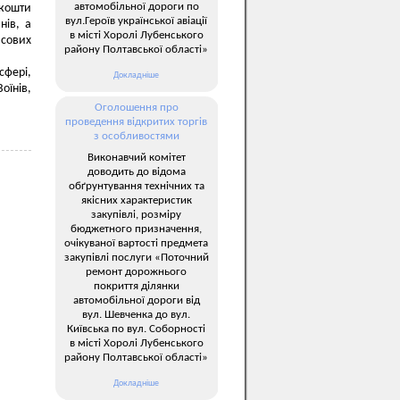
автомобільної дороги по
кошти
вул.Героїв української авіації
нів, а
в місті Хоролі Лубенського
асових
району Полтавської області»
фері,
Докладніше
оїнів,
Оголошення про
проведення відкритих торгів
з особливостями
Виконавчий комітет
доводить до відома
обґрунтування технічних та
якісних характеристик
закупівлі, розміру
бюджетного призначення,
очікуваної вартості предмета
закупівлі послуги «Поточний
ремонт дорожнього
покриття ділянки
автомобільної дороги від
вул. Шевченка до вул.
Київська по вул. Соборності
в місті Хоролі Лубенського
району Полтавської області»
Докладніше