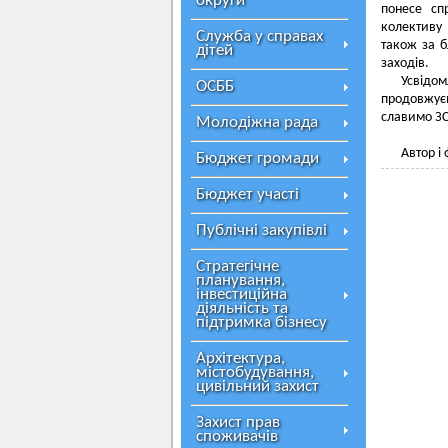
округи
понесе сп
колективу 
Служба у справах
також за б
дітей
заходів.
Усвідо
ОСББ
продовжує
славимо ЗС
Молодіжна рада
Автор і 
Бюджет громади
Бюджет участі
Публічні закупівлі
Стратегічне
планування,
інвестиційна
діяльність та
підтримка бізнесу
Архітектура,
містобудування,
цивільний захист
Захист прав
споживачів