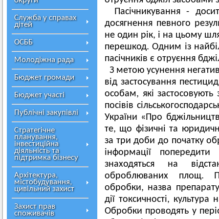
отруєння бджіл засобами 
округи
Пасічникування - доси
Служба у справах
досягнення певного резул
дітей
не один рік, і на цьому шл
ОСББ
перешкод. Одним із найбі
пасічників є отруєння бдж
Молодіжна рада
З метою усунення негатив
Бюджет громади
від застосування пестици
особам, які застосовують
Бюджет участі
посівів сільськогосподарсь
Публічні закупівлі
України «Про бджільництв
те, що фізичні та юридичн
Стратегічне
планування,
за три доби до початку об
інвестиційна
діяльність та
інформації попередити 
підтримка бізнесу
знаходяться на відст
Архітектура,
оброблюваних площ. П
містобудування,
обробки, назва препарату,
цивільний захист
дії токсичності, культура
Захист прав
Обробки проводять у періо
споживачів