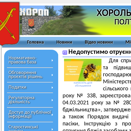
Головна
Новини
Відео новини
Мі
Недопустимо отруєн
Нормативно-
Для спр
правова база
та підвищ
Обговорення
господарю
проєктів рішень
Міністерст
натисніть для
збільшення
Податки
сільського
року № 338, зареєстрован
Регуляторна
діяльність
04.03.2021 року за № 280
бджільництва», затверджен
Доступ до публічної
інформації
а також Порядок видачі 
пасіки, Інструкцію з пр
Старостинські