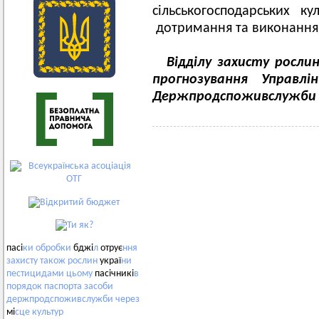
сільськогосподарських к
дотримання та виконання
Відділу захисту росли
прогнозування Управлі
Держпродспоживслужби
пасі
ки
обробки
бджі
л
отрує
ння
захисту
також
рослин
украї
ни
пестицидами
цьому
пасічникі
в
порядок
паспорта
засоби
держпродспоживслужби
через
мі
сце
культур