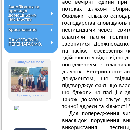
або вечірні години при 
Запобігання та
потоках шляхом обприс
протидія
домашньому
Оскільки сільськогоспод
насильству
господарства сповіщають 
Краєзнавство
пестицидами через терито
власники пасіки повинні
ПАМ’ЯТАЄМО.
звернутися Держпродспо
ПЕРЕМАГАЄМО.
на пасіку. Перевезення (
здійснюється відповідно д
Випадкове фото
погодженням з власника
ділянок. Ветеринарно-са
документом, що свідчи
підтверджує факт, що влас
що бджоли на пасіці є з
Перейти до галереї
Також доказом слугує до
точної адреси та кількості
Для попередження випа
внаслідок порушення ви
використання пести