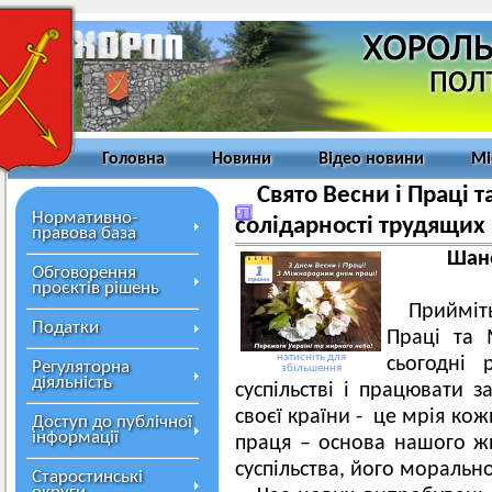
Головна
Новини
Відео новини
Мі
Свято Весни і Праці
Нормативно-
солідарності трудящих
правова база
Шано
Обговорення
проєктів рішень
Прийміт
Податки
Праці та 
натисніть для
сьогодні
Регуляторна
збільшення
діяльність
суспільстві і працювати 
своєї країни - це мрія ко
Доступ до публічної
інформації
праця – основа нашого жи
суспільства, його морально
Старостинські