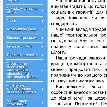
округи
Час нових випробувань 
вимагає згадати, що голов
Служба у справах
дітей
соціальних гарантій для 
лікаря, інженера чи вч
ОСББ
солідарність.
Молодіжна рада
Чималий вклад у трудови
нашої територіальної гр
Бюджет громади
складні часи. Але кожен і
Бюджет участі
працює у своїй галузі, 
цілому.
Публічні закупівлі
Наша громада, завдяки 
Стратегічне
кращою, комфортною та з
планування,
своєю працьовитістю, 
інвестиційна
діяльність та
прагненням до кращого ст
підтримка бізнесу
співзвучних вимогам часу.
Архітектура,
Висловлюємо слова 
містобудування,
цивільний захист
особистий внесок у розвит
до рідної землі, за що
Захист прав
спільної Перемоги! Н
споживачів