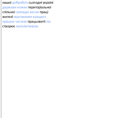
нашої
добробуту
сьогодні україні
держави
кожен
територіальної
спільної
громади
весни
праці
жителі
прагненням
кращого
працею
чесною
працьовиті
стю
створює
наполегливою