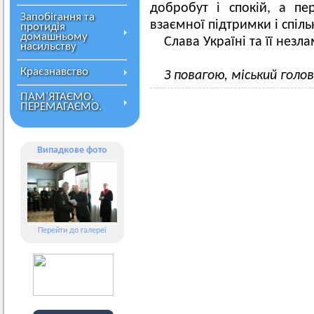
добробут і спокій, а п
Запобігання та
взаємної підтримки і спіл
протидія
домашньому
Слава Україні та її нез
насильству
Краєзнавство
З повагою, міський голо
ПАМ’ЯТАЄМО.
ПЕРЕМАГАЄМО.
Випадкове фото
Перейти до галереї