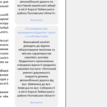
автомобільної дороги по
ки для
вул.Героїв української авіації
альної
в місті Хоролі Лубенського
району Полтавської області»
ьській
іщенні
Докладніше
ектору
оліції
Оголошення про
кого,
проведення відкритих торгів
з особливостями
льські
Виконавчий комітет
лизити
доводить до відома
рнення
обґрунтування технічних та
йських
якісних характеристик
закупівлі, розміру
ького
бюджетного призначення,
ням на
очікуваної вартості предмета
закупівлі послуги «Поточний
офіцер
ремонт дорожнього
зволив
покриття ділянки
одні у
автомобільної дороги від
ислі й
вул. Шевченка до вул.
Київська по вул. Соборності
в місті Хоролі Лубенського
ування
району Полтавської області»
ри між
Докладніше