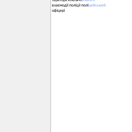
території клепачі
вського
взаємодії поліції полі
цейський
офіцері