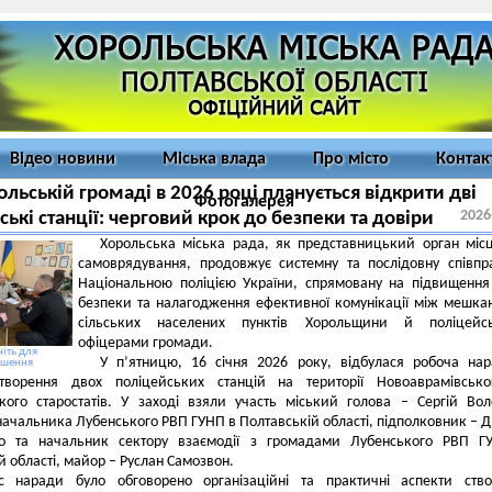
Відео новини
Міська влада
Про місто
Контак
ольській громаді в 2026 році планується відкрити дві
Фотогалерея
2026
ські станції: черговий крок до безпеки та довіри
Хорольська міська рада, як представницький орган міс
самоврядування, продовжує системну та послідовну співп
Національною поліцією України, спрямовану на підвищення
безпеки та налагодження ефективної комунікації між мешк
сільських населених пунктів Хорольщини й поліцейс
офіцерами громади.
іть для
У п’ятницю, 16 січня 2026 року, відбулася робоча на
ьшення
творення двох поліцейських станцій на території Новоаврамівсько
ького старостатів. У заході взяли участь міський голова – Сергій Во
начальника Лубенського РВП ГУНП в Полтавській області, підполковник – 
о та начальник сектору взаємодії з громадами Лубенського РВП Г
й області, майор – Руслан Самозвон.
с наради було обговорено організаційні та практичні аспекти ство