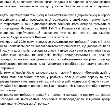
их станцій, визначено першочергові завдання та окреслено подальші кро
ня якісних поліцейських послуг у селах Хорольської міської територі
гадати, що 28 серпня 2025 року в селі Мусіївка було відкрито першу в Хорол
ліцейську станцію, осередок якої розміщено в адміністративному прим
го старостату. У зоні відповідальності поліцейського офіцера громади с
 з громадами Лубенського РВП ГУНП в Полтавській області, капітана п
чаренка перебувають 38 населених пунктів, що входять до Мусіївсь
ького, Андріївського та Вишневого старостатів.
му кварталі 2026 року планується розширити поліцейський сервіс і на сі
ункти Клепачівського та Новоаврамівського старостатів, що дозволить наб
і послуги до жителів громади та оперативніше реагувати на виклики і зве
 Обов’язки дільничних офіцерів поліції покладатимуться на поліце
громади, основним завданням яких є забезпечення охорони громадс
рофілактика правопорушень та підтримання постійного контакту з населен
 території.
ів тому в Україні було започатковано пілотний проєкт «Поліцейський 
 який став важливим етапом у розвитку поліцейського сервісу та до
івень безпеки не лише в містах, а й у сільській місцевості. Станом на сьог
у районі відкрито та повноцінно функціонують вісім таких станцій, у тому ч
кій громаді.
ття нових поліцейських станцій є черговим важливим кроком до форм
о середовища проживання, посилення правопорядку та зміцнення дові
 мешканцями Хорольської громади.