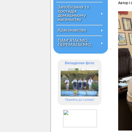
Автор і
Запобігання та
протидія
домашньому
насильству
Краєзнавство
ПАМ’ЯТАЄМО.
ПЕРЕМАГАЄМО.
Випадкове фото
Перейти до галереї