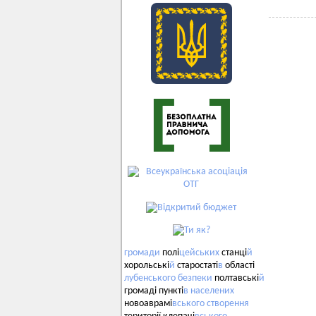
громади
полі
цейських
станці
й
хорольські
й
старостаті
в
області
лубенського
безпеки
полтавські
й
громаді пункті
в
населених
новоаврамі
вського
створення