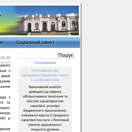
ти
Соціальний захист
-01-16
Оголошення
цевого
рацю з
Оголошення про
проведення відкритих торгів
 рівня
з особливостями
анцями
ькими
Виконавчий комітет
доводить до відома
обґрунтування технічних та
рада з
якісних характеристик
го та
закупівлі, розміру
лошин,
бюджетного призначення,
Дмитро
очікуваної вартості предмета
УНП в
закупівлі послуги «Поточний
ремонт дорожнього
рення
покриття ділянки