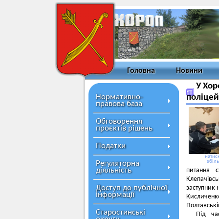
Головна
Новини
У Хор
Нормативно-
поліцей
правова база
Обговорення
проєктів рішень
Податки
натисн
збіл
Регуляторна
діяльність
питання с
Клепачівс
Доступ до публічної
заступник 
інформації
Кисличенк
Полтавські
Старостинські
Під ча