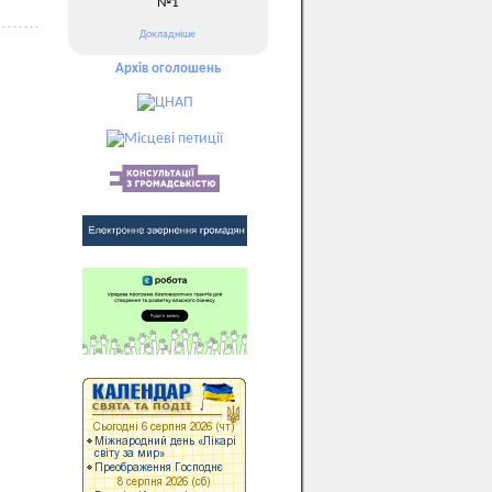
№1
Докладніше
Архів оголошень