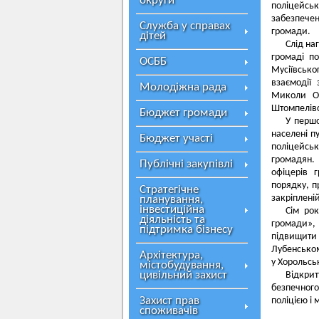
округи
поліцейськ
забезпечен
Служба у справах
громади.
дітей
Слід на
громаді по
ОСББ
Мусіївсько
взаємодії
Молодіжна рада
Миколи Ов
Штомпелівс
Бюджет громади
У першо
населені п
Бюджет участі
поліцейськ
громадян.
Публічні закупівлі
офіцерів 
порядку, п
Стратегічне
закріпленій
планування,
інвестиційна
Сім рок
діяльність та
громади»,
підтримка бізнесу
підвищити р
Лубенськом
Архітектура,
у Хорольсь
містобудування,
цивільний захист
Відкри
безпечног
Захист прав
поліцією і
споживачів