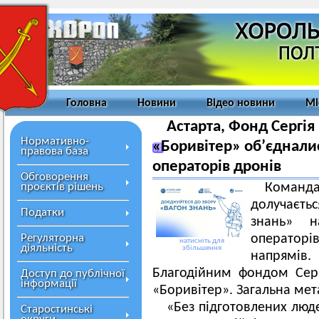
Головна
Новини
Відео новини
Мі
Астарта, Фонд Сергія
Нормативно-
«Боривітер» об’єднали
правова база
операторів дронів
Обговорення
проєктів рішень
Команда
долучаєть
Податки
знань» н
Регуляторна
оператор
натисніть для
діяльність
збільшення
напрямів. 
Благодійним фондом Сер
Доступ до публічної
інформації
«Боривітер». Загальна мет
«Без підготовлених люде
Старостинські