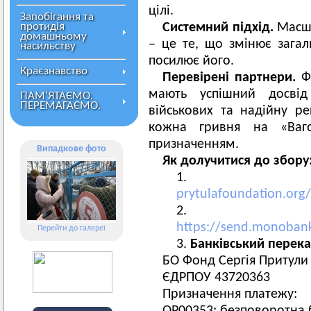
цілі.
Запобігання та
протидія
Системний підхід.
Масшт
домашньому
– це те, що змінює загал
насильству
посилює його.
Краєзнавство
Перевірені партнери.
Фо
мають успішний досвід 
ПАМ’ЯТАЄМО.
ПЕРЕМАГАЄМО.
військових та надійну р
кожна гривня на «Ваг
призначенням.
Випадкове фото
Як долучитися до збору
prytulafoundation.org
https://send.monoba
Перейти до галереї
Банківський перека
БО Фонд Сергія Притули
ЄДРПОУ 43720363
Призначення платежу: