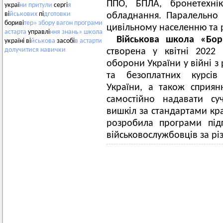
ППО, БПЛА, бронетехнік
украї
ни
притули
сергі
я
ві
йськових
пі
дготовки
обладнання. Паралельно
бориві
тер»
збору
вагон
програми
цивільному населенню та р
астарта
управлі
ння
знань»
школа
Військова школа «Бор
україні ві
йськова
засобі
в
астарти
долучитися
навички
створена у квітні 2022
оборони України у війні з
та безоплатних курсів 
України, а також сприян
самостійно надавати су
вишкіл за стандартами кра
розробила програми під
військовослужбовців за р