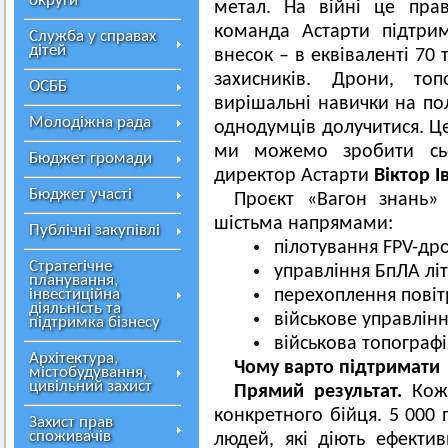
округи
метал. На війні це пра
команда Астарти підтри
Служба у справах
дітей
внесок – в еквіваленті 70 
захисників. Дрони, топ
ОСББ
вирішальні навички на пол
Молодіжна рада
однодумців долучитися. Це
ми можемо зробити сьо
Бюджет громади
директор Астарти
Віктор І
Бюджет участі
Проєкт «Вагон знань» 
шістьма напрямами:
Публічні закупівлі
пілотування FPV-др
Стратегічне
управління БпЛА лі
планування,
інвестиційна
перехоплення повіт
діяльність та
військове управлінн
підтримка бізнесу
військова топографі
Архітектура,
Чому варто підтримати
містобудування,
цивільний захист
Прямий результат.
Коже
конкретного бійця. 5 000 
Захист прав
споживачів
людей, які діють ефекти