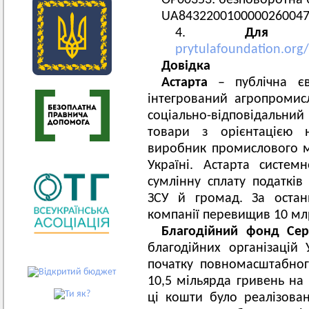
OP00353: безповоротна 
UA8432200100000260047
Для п
prytulafoundation.org
Довідка
Астарта
–
публічна єв
інтегрований агропромис
соціально-відповідальн
товари з орієнтацією 
виробник промислового м
Україні. Астарта систем
сумлінну сплату податкі
ЗСУ й громад. За остан
компанії перевищив 10 мл
Благодійний фонд Сер
благодійних організацій 
початку повномасштабно
10,5 мільярда гривень на
ці кошти було реалізовано